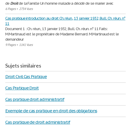
de
Droit
de la Famille Un homme malade a décidé de se marier avec
6 Pages
•
2734 Vues
Cas pratique introduction au droit Ch. réun., 13 janvier 1932, Bull. Ch. réun. n°
11
Document 1 : Ch. réun., 13 janvier 1932, Bull. Ch. réun. n° 11 Faits:
M.Martinaud est le propriétaire de Madame Bernard. M.Martinaud est le
demandeur
9 Pages
•
1141 Vues
Sujets similaires
Droit Civil Cas Pratique
Cas Pratique Droit
Cas pratique droit administratif
Exemple de cas pratique en droit des obligations
Cas pratique de droit administratif