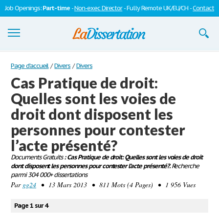
Job Openings:
Part-time
-
Non-exec Director
- Fully Remote UK/EU/CH -
Contact
Dissertations
Page d'accueil
/
Divers
/
Divers
Cas Pratique de droit:
S'inscrire
Quelles sont les voies de
Se connecter
droit dont disposent les
Contactez-nous
personnes pour contester
l’acte présenté?
Documents Gratuits
: Cas Pratique de droit: Quelles sont les voies de droit
dont disposent les personnes pour contester l’acte présenté?.
Recherche
parmi 304 000+ dissertations
Par
gg24
• 13 Mars 2013 • 811 Mots (4 Pages) • 1 956 Vues
Page 1 sur 4