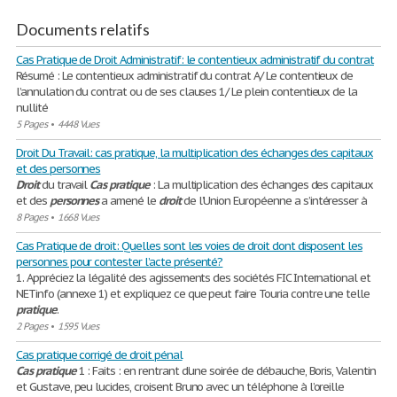
Documents relatifs
Cas Pratique de Droit Administratif: le contentieux administratif du contrat
Résumé : Le contentieux administratif du contrat A/ Le contentieux de
l’annulation du contrat ou de ses clauses 1/ Le plein contentieux de la
nullité
5 Pages
•
4448 Vues
Droit Du Travail: cas pratique, la multiplication des échanges des capitaux
et des personnes
Droit
du travail
Cas
pratique
: La multiplication des échanges des capitaux
et des
personnes
a amené le
droit
de l’Union Européenne a s’intéresser à
8 Pages
•
1668 Vues
Cas Pratique de droit: Quelles sont les voies de droit dont disposent les
personnes pour contester l’acte présenté?
1. Appréciez la légalité des agissements des sociétés FIC International et
NETinfo (annexe 1) et expliquez ce que peut faire Touria contre une telle
pratique
.
2 Pages
•
1595 Vues
Cas pratique corrigé de droit pénal
Cas
pratique
1 : Faits : en rentrant d’une soirée de débauche, Boris, Valentin
et Gustave, peu lucides, croisent Bruno avec un téléphone à l’oreille