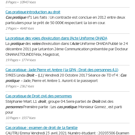
8 Pages
•
10943 Vues
Cas pratique introduction au droit
Cas
pratique
n°1 Les faits : Un contracte est conclue en 2012 entre deux
particuliers pour le prêt de 50 000€ respectant la loi en cour.
2 Pages
•
4648 Vues
La pratique des voies d'exécution dans l'Acte Uniforme OHADA
La
pratique
des
voies
d’exécution dans l’
Acte
Uniforme OHADA Publié le 24
décembre 2011 par Letanton 2ème Communication présentée par Docteur
ONANA ETOUNDI Félix, Magistrat,
19 Pages
•
1774 Vues
Cas pratique - Jade Pierre et Ambre ( la GPA) - Droit des personnes (L1)
SYKES Linda
Droit
– (L1) Vendredi 20 Octobre 2017 Séance de TD n°4 :
Cas
pratique
– Jade, Pierre et Ambre 1. Auront-il le passeport
8 Pages
•
2362 Vues
Cas pratique de Droit civil des personnes
Stéphanie Wiart. L1
droit
, groupe 04. Semi-partiel de
Droit
civil des
personnes
Première partie : Les
cas
pratique
. Monsieur Gomez , est parti
pour
10 Pages
•
1557 Vues
Cas pratique : examen de droit de la famille
CAUTRU Emma Vendredi 23 avril 2021 Numéro étudiant : 20203506 Examen