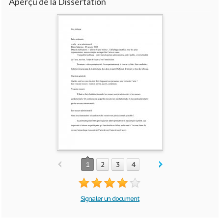
Aperçu de la Dissertation
1
2
3
4
Signaler un document