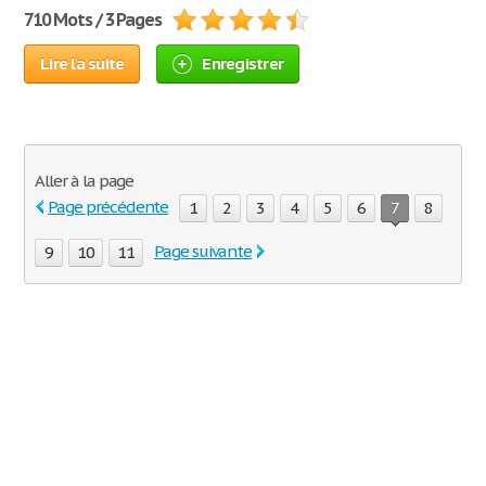
710 Mots / 3 Pages
Lire la suite
Enregistrer
Aller à la page
Page précédente
1
2
3
4
5
6
7
8
Page suivante
9
10
11