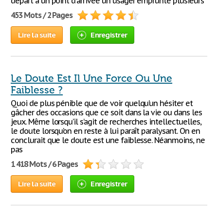
départ à un point d'arrivée un usager emprunte plusieurs
453 Mots / 2 Pages
Lire la suite
Enregistrer
Le Doute Est Il Une Force Ou Une
Faiblesse ?
Quoi de plus pénible que de voir quelqu’un hésiter et
gâcher des occasions que ce soit dans la vie ou dans les
jeux. Même lorsqu’il s’agit de recherches intellectuelles,
le doute lorsqu’on en reste à lui paraît paralysant. On en
conclurait que le doute est une faiblesse. Néanmoins, ne
pas
1 418 Mots / 6 Pages
Lire la suite
Enregistrer