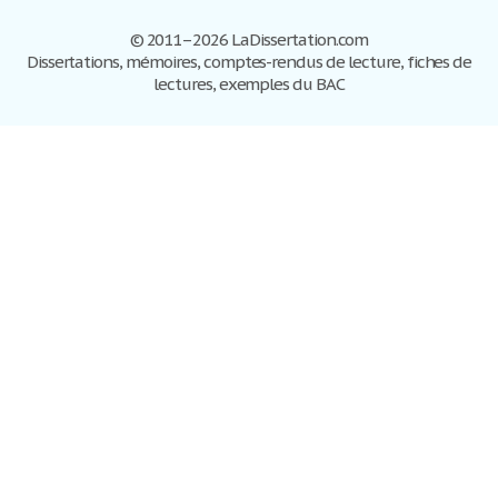
© 2011–2026 LaDissertation.com
Dissertations, mémoires, comptes-rendus de lecture, fiches de
lectures, exemples du BAC
Dissertations
S'inscrire
Se connecter
Foire aux questions
Contactez-nous
Plan du site
Politique de confidentialité
Conditions d'utilisation