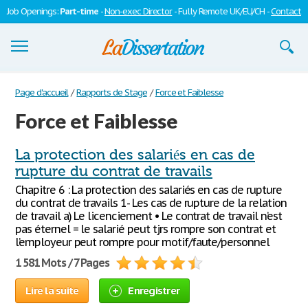
Job Openings:
Part-time
-
Non-exec Director
- Fully Remote UK/EU/CH -
Contact
Dissertations
Page d'accueil
/
Rapports de Stage
/
Force et Faiblesse
Force et Faiblesse
S'inscrire
Se connecter
La protection des salariés en cas de
rupture du contrat de travails
Contactez-nous
Chapitre 6 : La protection des salariés en cas de rupture
du contrat de travails 1- Les cas de rupture de la relation
de travail a) Le licenciement • Le contrat de travail n’est
pas éternel = le salarié peut tjrs rompre son contrat et
l’employeur peut rompre pour motif/faute/personnel
1 581 Mots / 7 Pages
Lire la suite
Enregistrer