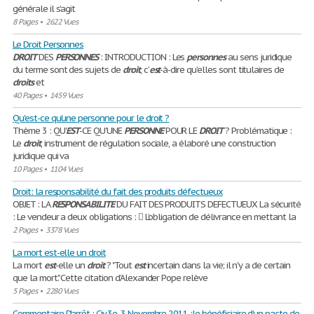
générale il s’agit
8 Pages
•
2622 Vues
Le Droit Personnes
DROIT
DES
PERSONNES
: INTRODUCTION : Les
personnes
au sens juridique
du terme sont des sujets de
droit
, c’
est
-à-dire qu’elles sont titulaires de
droits
et
40 Pages
•
1459 Vues
Qu'est-ce qu'une personne pour le droit ?
Thème 3 : QU'
EST
-CE QU'UNE
PERSONNE
POUR LE
DROIT
? Problématique :
Le
droit
, instrument de régulation sociale, a élaboré une construction
juridique qui va
10 Pages
•
1104 Vues
Droit: la responsabilité du fait des produits défectueux
OBJET : LA
RESPONSABILITE
DU FAIT DES PRODUITS DEFECTUEUX La sécurité
: Le vendeur a deux obligations :  L’obligation de délivrance en mettant la
2 Pages
•
3378 Vues
La mort est-elle un droit
La mort
est
-elle un
droit
? "Tout
est
incertain dans la vie; il n'y a de certain
que la mort." Cette citation d’Alexander Pope relève
5 Pages
•
2280 Vues
Commentaire D'arrêt : Civ.3e, 3 Novembre 2011 :le bénéficiaire d’un pacte de