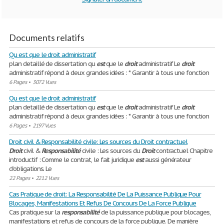
Documents relatifs
Qu est que le droit administratif
plan detaillé de dissertation qu
est
que le
droit
administratif Le
droit
administratif répond à deux grandes idées : * Garantir à tous une fonction
6 Pages
•
3072 Vues
Qu est que le droit administratif
plan detaillé de dissertation qu
est
que le
droit
administratif Le
droit
administratif répond à deux grandes idées : * Garantir à tous une fonction
6 Pages
•
2197 Vues
Droit civil & Responsabilité civile: Les sources du Droit contractuel
Droit
civil &
Responsabilité
civile : Les sources du
Droit
contractuel Chapitre
introductif : Comme le contrat, le fait juridique
est
aussi générateur
d’obligations. Le
22 Pages
•
2212 Vues
Cas Pratique de droit: La Responsabilité De La Puissance Publique Pour
Blocages, Manifestations Et Refus De Concours De La Force Publique
Cas pratique sur la
responsabilité
de la puissance publique pour blocages,
manifestations et refus de concours de la force publique. De manière