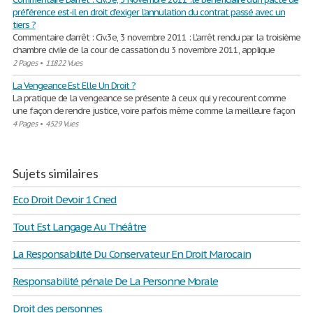
préférence est-il en droit d’exiger l’annulation du contrat passé avec un
tiers ?
Commentaire d’arrêt : Civ.3e, 3 novembre 2011 : L’arrêt rendu par la troisième
chambre civile de la cour de cassation du 3 novembre 2011, applique
2 Pages
•
11822 Vues
La Vengeance Est Elle Un Droit ?
La pratique de la vengeance se présente à ceux qui y recourent comme
une façon de rendre justice, voire parfois même comme la meilleure façon
4 Pages
•
4529 Vues
Sujets similaires
Eco Droit Devoir 1 Cned
Tout Est Langage Au Théâtre
La Responsabilité Du Conservateur En Droit Marocain
Responsabilité pénale De La Personne Morale
Droit des personnes