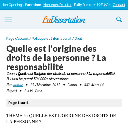
Job Openings:
Part-time
-
Non-exec Director
- Fully Remote UK/EU/CH -
Contact
Dissertations
Page d'accueil
/
Politique et International
/
Droit
Quelle est l'origine des
S'inscrire
droits de la personne ? La
Se connecter
responsabilité
Contactez-nous
Cours
: Quelle est l'origine des droits de la personne ? La responsabilité.
Recherche parmi 304 000+ dissertations
Par
almae
• 13 Décembre 2012 • Cours • 887 Mots (4
Pages) • 1 459 Vues
Page 1 sur 4
THEME 5 : QUELLE EST L’ORIGINE DES DROITS DE
LA PERSONNE ?