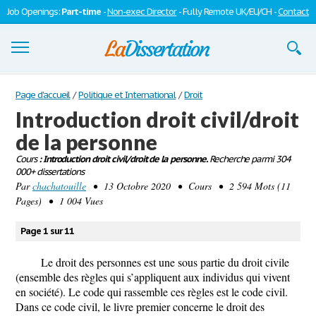
Job Openings:
Part-time
-
Non-exec Director
- Fully Remote UK/EU/CH -
Contact
Dissertations
Page d'accueil
/
Politique et International
/
Droit
Introduction droit civil/droit
S'inscrire
de la personne
Se connecter
Cours
: Introduction droit civil/droit de la personne.
Recherche parmi 304
000+ dissertations
Contactez-nous
Par
chachatouille
• 13 Octobre 2020 • Cours • 2 594 Mots (11
Pages) • 1 004 Vues
Page 1 sur 11
Le droit des personnes est une sous partie du droit civile
(ensemble des règles qui s’appliquent aux individus qui vivent
en société). Le code qui rassemble ces règles est le code civil.
Dans ce code civil, le livre premier concerne le droit des