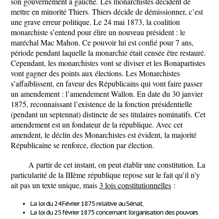
son gouvernement à gauche. Les monarchistes décident de
mettre en minorité Thiers. Thiers décide de démissionner, c’est
une grave erreur politique. Le 24 mai 1873, la coalition
monarchiste s’entend pour élire un nouveau président : le
maréchal Mac Mahon. Ce pouvoir lui est confié pour 7 ans,
période pendant laquelle la monarchie était censée être restauré.
Cependant, les monarchistes vont se diviser et les Bonapartistes
vont gagner des points aux élections. Les Monarchistes
s’affaiblissent, en faveur des Républicains qui vont faire passer
un amendement : l’amendement Wallon. En date du 30 janvier
1875, reconnaissant l’existence de la fonction présidentielle
(pendant un septennat) distincte de ses titulaires nominatifs. Cet
amendement est un fondateur de la république. Avec cet
amendent, le déclin des Monarchistes est évident, la majorité
Républicaine se renforce, élection par élection.
A partir de cet instant, on peut établir une constitution. La
particularité de la III
ème
république repose sur le fait qu’il n’y
ait pas un texte unique, mais
3 lois constitutionnelles
:
La loi du 24 Février 1875 relative au Sénat,
La loi du 25 février 1875 concernant l‘organisation des pouvoirs