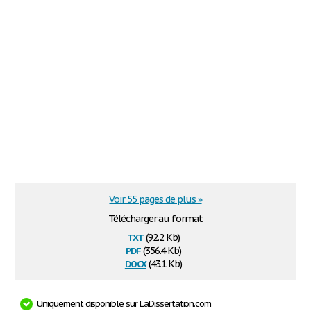
Voir 55 pages de plus »
Télécharger au format
txt
(92.2 Kb)
pdf
(356.4 Kb)
docx
(43.1 Kb)
Uniquement disponible sur LaDissertation.com