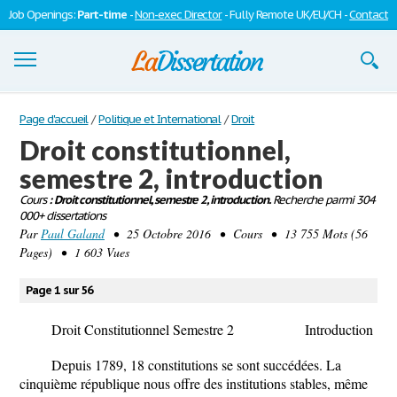
Job Openings:
Part-time
-
Non-exec Director
- Fully Remote UK/EU/CH -
Contact
Dissertations
Page d'accueil
/
Politique et International
/
Droit
Droit constitutionnel,
S'inscrire
semestre 2, introduction
Se connecter
Cours
: Droit constitutionnel, semestre 2, introduction.
Recherche parmi 304
000+ dissertations
Contactez-nous
Par
Paul Galand
• 25 Octobre 2016 • Cours • 13 755 Mots (56
Pages) • 1 603 Vues
Page 1 sur 56
Droit Constitutionnel Semestre 2
Introduction
Depuis 1789, 18 constitutions se sont succédées. La
cinquième république nous offre des institutions stables, même