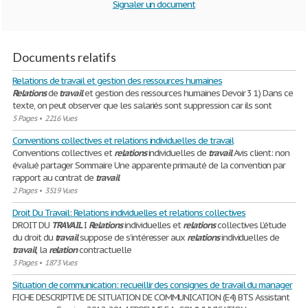
Signaler un document
Documents relatifs
Relations de travail et gestion des ressources humaines
Relations
de
travail
et gestion des ressources humaines Devoir 3 1) Dans ce
texte, on peut observer que les salariés sont suppression car ils sont
5 Pages
•
2216 Vues
Conventions collectives et relations individuelles de travail
Conventions collectives et
relations
individuelles de
travail
Avis client: non
évalué partager Sommaire Une apparente primauté de la convention par
rapport au contrat de
travail
2 Pages
•
3519 Vues
Droit Du Travail: Relations individuelles et relations collectives
DROIT DU
TRAVAIL
I
Relations
individuelles et
relations
collectives L’étude
du droit du
travail
suppose de s’intéresser aux
relations
individuelles de
travail
, la
relation
contractuelle
3 Pages
•
1873 Vues
Situation de communication: recueillir des consignes de travail du manager
FICHE DESCRIPTIVE DE SITUATION DE COMMUNICATION (E4) BTS Assistant