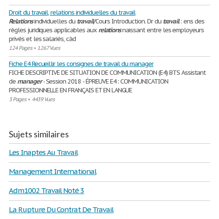
Droit du travail, relations individuelles du travail
Relations
individuelles du
travail
/Cours Introduction. Dr du
travail
: ens des
règles juridiques applicables aux
relations
naissant entre les employeurs
privés et les salariés, càd
124 Pages
•
1267 Vues
Fiche E4 Recueillir les consignes de travail du manager
FICHE DESCRIPTIVE DE SITUATION DE COMMUNICATION (E4) BTS Assistant
de
manager
- Session 2018 - ÉPREUVE E4 : COMMUNICATION
PROFESSIONNELLE EN FRANÇAIS ET EN LANGUE
3 Pages
•
4439 Vues
Sujets similaires
Les Inaptes Au Travail
Management International
Adm1002 Travail Noté 3
La Rupture Du Contrat De Travail