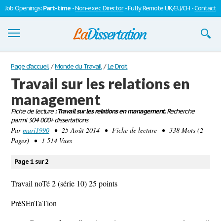
Job Openings:
Part-time
-
Non-exec Director
- Fully Remote UK/EU/CH -
Contact
Dissertations
Page d'accueil
/
Monde du Travail
/
Le Droit
Travail sur les relations en
S'inscrire
management
Se connecter
Fiche de lecture
: Travail sur les relations en management.
Recherche
parmi 304 000+ dissertations
Contactez-nous
Par
mari1990
• 25 Août 2014 • Fiche de lecture • 338 Mots (2
Pages) • 1 514 Vues
Page 1 sur 2
Travail noTé 2 (série 10) 25 points
PréSEnTaTion