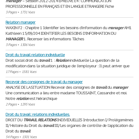
manager
– Session 2012-2014 EPREUVE E4 : COMMUNICATION
PROFESSIONNELLE EN FRANÇAIS ET EN LANGUE ETRANGERE Fiche
3 Pages
•
1731 Vues
Relation manager
WAXIN F2 : Chapitre 1 Identifier les besoins d’information du
manager
AM1
Kathleen 15/09/204 IDENTIFIER LES BESOINS D’INFORMATION DU
MANAGER
1. Recenser les informations Tâches
3 Pages
•
1306 Vues
Droit du travail relation individuelle
Droit social droit du
travail
1 :
Relation
individuelle La question de la
modification dans la situation juridique de l’employeur : Il peut arriver que
17 Pages
•
1581 Vues
Recevoir des consignes de travail du manager
ANALYSE DE LA SITUATION Recevoir des consignes de
travail
du
manager
Une communication a lieu entre madame TOUSSAINT, Cassandre et moi.
Notre
relation
est hiérarchique
2 Pages
•
1295 Vues
Droit du travail: relations individuelles.
DROIT DU
TRAVAIL
RELATIONS
INDIVIDUELLES Introduction I/ Prolégomènes
II/ Histoire du Droit du
travail
III/ Les organes de contrôle de l’application du
Droit du
travail
54 Pages
•
1301 Vues