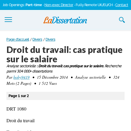
Job Openings:
Part-time
-
Non-exec Director
- Fully Remote UK/EU/CH -
Contact
Dissertations
Page d'accueil
/
Divers
/
Divers
Droit du travail: cas pratique
S'inscrire
sur le salaire
Se connecter
Analyse sectorielle
: Droit du travail: cas pratique sur le salaire.
Recherche
parmi 304 000+ dissertations
Contactez-nous
Par
boby9419
• 15 Décembre 2014 • Analyse sectorielle • 324
Mots (2 Pages) • 1 512 Vues
Page 1 sur 2
DRT 1080
Droit du travail