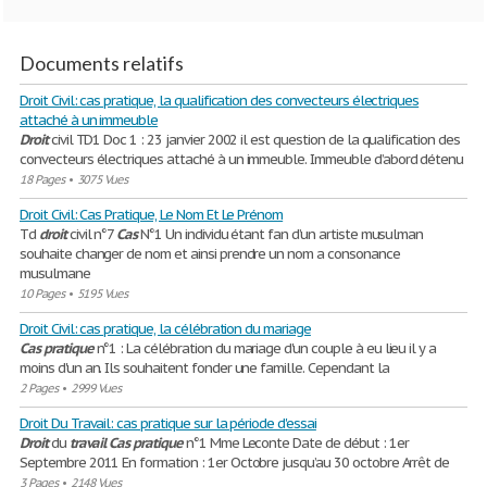
Documents relatifs
Droit Civil: cas pratique, la qualification des convecteurs électriques
attaché à un immeuble
Droit
civil TD1 Doc 1 : 23 janvier 2002 il est question de la qualification des
convecteurs électriques attaché à un immeuble. Immeuble d’abord détenu
18 Pages
•
3075 Vues
Droit Civil: Cas Pratique, Le Nom Et Le Prénom
Td
droit
civil n°7
Cas
N°1 Un individu étant fan d’un artiste musulman
souhaite changer de nom et ainsi prendre un nom a consonance
musulmane
10 Pages
•
5195 Vues
Droit Civil: cas pratique, la célébration du mariage
Cas
pratique
n°1 : La célébration du mariage d'un couple à eu lieu il y a
moins d'un an. Ils souhaitent fonder une famille. Cependant la
2 Pages
•
2999 Vues
Droit Du Travail: cas pratique sur la période d'essai
Droit
du
travail
Cas
pratique
n°1 Mme Leconte Date de début : 1er
Septembre 2011 En formation : 1er Octobre jusqu’au 30 octobre Arrêt de
3 Pages
•
2148 Vues