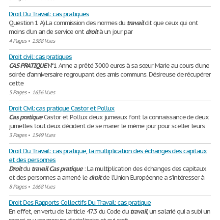
Droit Du Travail: cas pratiques
Question 1 A) La commission des normes du
travail
dit que ceux qui ont
moins d'un an de service ont
droit
à un jour par
4 Pages
•
1388 Vues
Droit civil: cas pratiques
CAS
PRATIQUE
N°1 Anne a prêté 3000 euros à sa sœur Marie au cours d’une
soirée d’anniversaire regroupant des amis communs. Désireuse de récupérer
cette
5 Pages
•
1636 Vues
Droit Civil: cas pratique Castor et Pollux
Cas
pratique
Castor et Pollux deux jumeaux font la connaissance de deux
jumelles tout deux décident de se marier le méme jour pour sceller leurs
3 Pages
•
1549 Vues
Droit Du Travail: cas pratique, la multiplication des échanges des capitaux
et des personnes
Droit
du
travail
Cas
pratique
: La multiplication des échanges des capitaux
et des personnes a amené le
droit
de l’Union Européenne a s’intéresser à
8 Pages
•
1668 Vues
Droit Des Rapports Collectifs Du Travail: cas pratique
En effet, en vertu de l'article 47.3 du Code du
travail
, un salarié qui a subi un