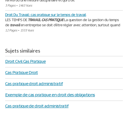
renvoi ou une mesure disciplinaire et qui croit
3 Pages
•
1463 Vues
Droit Du Travail: cas pratique sur le temps de travail
LES TEMPS DE
TRAVAIL
CAS
PRATIQUE
La question de la gestion du temps
de
travail
en entreprise se doit d’être régler avec attention, surtout quand
12 Pages
•
1533 Vues
Sujets similaires
Droit Civil Cas Pratique
Cas Pratique Droit
Cas pratique droit administratif
Exemple de cas pratique en droit des obligations
Cas pratique de droit administratif