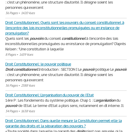
: c'est un phénomène, une structure d’autorité. Il désigne soient les
personnes qui exercent
36 Pages
•
1420 Vues
Droit Constitutionnel: Quels sont les pouvoirs du conseil constitutionnel à
l'encontre des lois inconstitutionnelles promulguées ou en instance de
promulgation?
Quels sont les
pouvoirs
du conseil
constitutionnel
à l'encontre des lois
inconstitutionnelles promulguées ou en instance de promulgation? D'après
Kelsen : "Une constitution à laquelle
8 Pages
•
1639 Vues
Droit Constitutionnel: le pouvoir politique
Droit
constitutionnel
Introduction : SECTION I Le
pouvoir
politique Le
pouvoir
: c'est un phénomène, une structure d’autorité. Il désigne soient les
personnes qui exercent
36 Pages
•
2388 Vues
Droit Constitutionnel: L’organisation du pouvoir de l’Etat
1ère P : Les fondements du système politique. Chap 1 : L’
organisation
du
pouvoir
de l’Etat. Le terme d’Etat a plsrs sens, notamment en dt interne. Il
34 Pages
•
1638 Vues
Droit Constitutionnel: Dans quelle mesure la Constitution permet-elle la
garantie des droits et la séparation des pouvoirs ?
«Toute société dans laquelle la garanti des
droits
n’est pas assurée, ni la