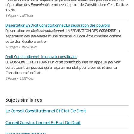
séparation des
Pouvoirs
déterminée, n’a point de Constitution» C'est l'article
16 de
8 Pages
•
1607 Vues
Dissertation En Droit Constitutionnel: La séparation des pouvoirs
Dissertation en
droit
constitutionnel
: LA SEPARATION DES
POUVOIRS
La
séparation des
pouvoirs
est une doctrine, qui doit être comprise comme
celle d'un équilibre entre
10 Pages
•
10220 Vues
Droit Constitutionnel: le pouvoir constituant
LE
POUVOIR
CONSTITUANT En
droit
constitutionnel
, on appelle
pouvoir
constituant, un
pouvoir
qui a reçu un mandat pour créer ou réviser la
Constitution d'un Etat.
3 Pages
•
1528 Vues
Sujets similaires
Le Conseil Constitutionnel Et Etat De Droit
Conseil Constitutionnel Et Etat De Droit