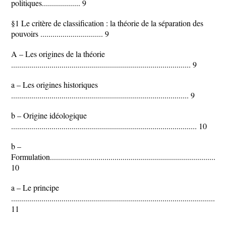
politiques................... 9
§1 Le critère de classification : la théorie de la séparation des
pouvoirs ............................... 9
A – Les origines de la théorie
......................................................................................... 9
a – Les origines historiques
........................................................................................ 9
b – Origine idéologique
............................................................................................ 10
b –
Formulation........................................................................................
10
a – Le principe
..........................................................................................................
11