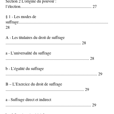
Section 2 L’origine du pouvoir :
l’élection...................................................................... 27
§ 1 - Les modes de
suffrage..............................................................................................
28
A - Les titulaires du droit de suffrage
.......................................................................... 28
a - L’universalité du suffrage
.................................................................................. 28
b - L’égalité du suffrage
.......................................................................................... 29
B – L’Exercice du droit de suffrage
............................................................................. 29
a - Suffrage direct et indirect
.................................................................................... 29