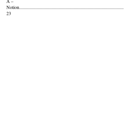
A –
Notion................................................................................................
23