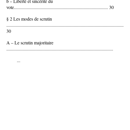
b – Liberté et sincérité du
vote................................................................................. 30
§ 2 Les modes de scrutin
.........................................................................................................
30
A – Le scrutin majoritaire
............................................................................................
...