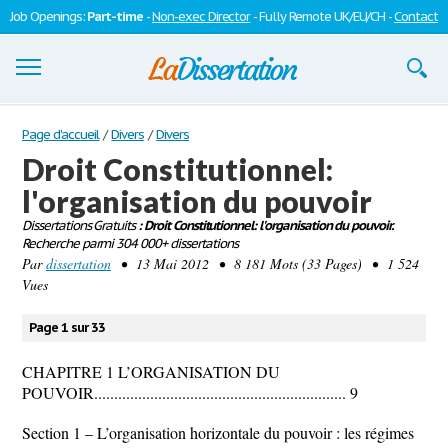
Job Openings:
Part-time
-
Non-exec Director
- Fully Remote UK/EU/CH -
Contact
Dissertations
Page d'accueil
/
Divers
/
Divers
Droit Constitutionnel:
S'inscrire
l'organisation du pouvoir
Se connecter
Dissertations Gratuits
: Droit Constitutionnel: l'organisation du pouvoir.
Recherche parmi 304 000+ dissertations
Contactez-nous
Par
dissertation
• 13 Mai 2012 • 8 181 Mots (33 Pages) • 1 524
Vues
Page 1 sur 33
CHAPITRE 1 L’ORGANISATION DU
POUVOIR............................................................... 9
Section 1 – L’organisation horizontale du pouvoir : les régimes