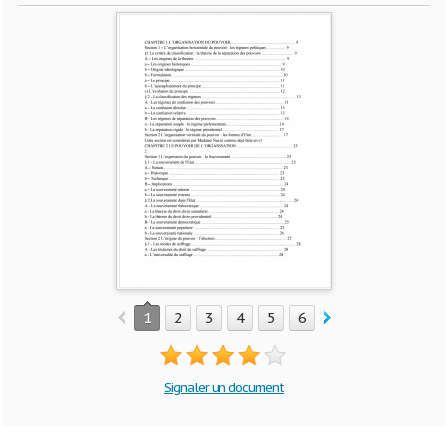
1
2
3
4
5
6
7
8
9
10
Signaler un document