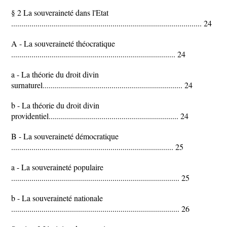
§ 2 La souveraineté dans l'Etat
.............................................................................................. 24
A - La souveraineté théocratique
................................................................................. 24
a - La théorie du droit divin
surnaturel..................................................................... 24
b - La théorie du droit divin
providentiel................................................................ 24
B - La souveraineté démocratique
................................................................................ 25
a - La souveraineté populaire
................................................................................... 25
b - La souveraineté nationale
................................................................................... 26