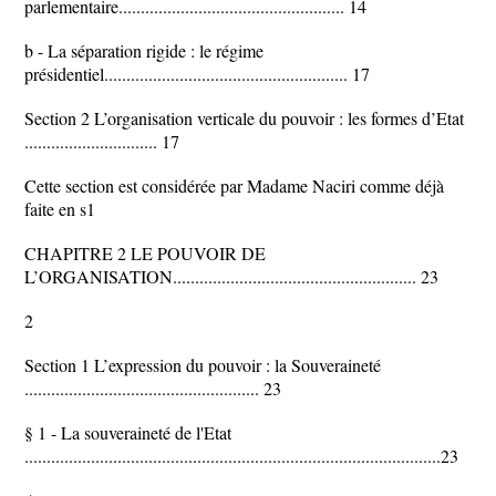
parlementaire................................................... 14
b - La séparation rigide : le régime
présidentiel....................................................... 17
Section 2 L’organisation verticale du pouvoir : les formes d’Etat
.............................. 17
Cette section est considérée par Madame Naciri comme déjà
faite en s1
CHAPITRE 2 LE POUVOIR DE
L’ORGANISATION....................................................... 23
2
Section 1 L’expression du pouvoir : la Souveraineté
..................................................... 23
§ 1 - La souveraineté de l'Etat
..............................................................................................23