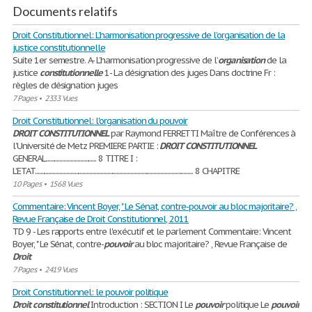
Documents relatifs
Droit Constitutionnel: L’harmonisation progressive de l’organisation de la
justice constitutionnelle
Suite 1er semestre. A- L’harmonisation progressive de l’
organisation
de la
justice
constitutionnelle
1- La désignation des juges Dans doctrine Fr :
règles de désignation juges
7 Pages
•
2333 Vues
Droit Constitutionnel: l'organisation du pouvoir
DROIT
CONSTITUTIONNEL
par Raymond FERRETTI Maître de Conférences à
l’Université de Metz PREMIERE PARTIE :
DROIT
CONSTITUTIONNEL
GENERAL..................................... 8 TITRE I :
L’ETAT.................................................................................................................... 8 CHAPITRE
10 Pages
•
1568 Vues
Commentaire: Vincent Boyer, " Le Sénat, contre-pouvoir au bloc majoritaire? ,
Revue Française de Droit Constitutionnel, 2011
TD 9 - Les rapports entre l'exécutif et le parlement Commentaire: Vincent
Boyer, " Le Sénat, contre-
pouvoir
au bloc majoritaire? , Revue Française de
Droit
7 Pages
•
2419 Vues
Droit Constitutionnel: le pouvoir politique
Droit
constitutionnel
Introduction : SECTION I Le
pouvoir
politique Le
pouvoir