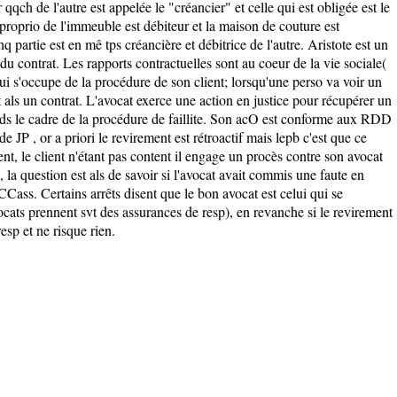
qqch de l'autre est appelée le "créancier" et celle qui est obligée est le
 proprio de l'immeuble est débiteur et la maison de couture est
hq partie est en mê tps créancière et débitrice de l'autre. Aristote est un
du contrat. Les rapports contractuelles sont au coeur de la vie sociale(
i s'occupe de la procédure de son client; lorsqu'une perso va voir un
t als un contrat. L'avocat exerce une action en justice pour récupérer un
ce ds le cadre de la procédure de faillite. Son acO est conforme aux RDD
e JP , or a priori le revirement est rétroactif mais lepb c'est que ce
ient, le client n'étant pas content il engage un procès contre son avocat
, la question est als de savoir si l'avocat avait commis une faute en
CCass. Certains arrêts disent que le bon avocat est celui qui se
ocats prennent svt des assurances de resp), en revanche si le revirement
resp et ne risque rien.