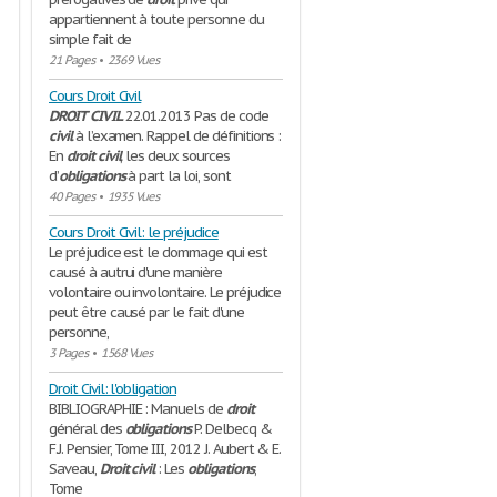
appartiennent à toute personne du
simple fait de
21 Pages
•
2369 Vues
Cours Droit Civil
DROIT
CIVIL
22.01.2013 Pas de code
civil
à l’examen. Rappel de définitions :
En
droit
civil
, les deux sources
d’
obligations
à part la loi, sont
40 Pages
•
1935 Vues
Cours Droit Civil: le préjudice
Le préjudice est le dommage qui est
causé à autrui d'une manière
volontaire ou involontaire. Le préjudice
peut être causé par le fait d'une
personne,
3 Pages
•
1568 Vues
Droit Civil: l'obligation
BIBLIOGRAPHIE : Manuels de
droit
général des
obligations
P. Delbecq &
F.J. Pensier, Tome III, 2012 J. Aubert & E.
Saveau,
Droit
civil
: Les
obligations
,
Tome