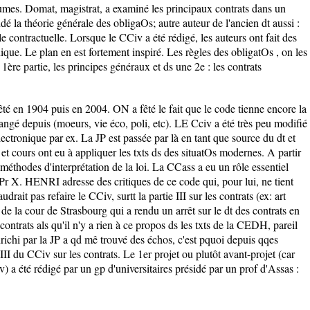
tumes. Domat, magistrat, a examiné les principaux contrats dans un
ndé la théorie générale des obligaOs; autre auteur de l'ancien dt aussi :
e contractuelle. Lorsque le CCiv a été rédigé, les auteurs ont fait des
que. Le plan en est fortement inspiré. Les règles des obligatOs , on les
 1ère partie, les principes généraux et ds une 2e : les contrats
té en 1904 puis en 2004. ON a fêté le fait que le code tienne encore la
angé depuis (moeurs, vie éco, poli, etc). LE Cciv a été très peu modifié
électronique par ex. La JP est passée par là en tant que source du dt et
 et cours ont eu à appliquer les txts ds des situatOs modernes. A partir
 méthodes d'interprétation de la loi. La CCass a eu un rôle essentiel
 Pr X. HENRI adresse des critiques de ce code qui, pour lui, ne tient
drait pas refaire le CCiv, surtt la partie III sur les contrats (ex: art
cour de Strasbourg qui a rendu un arrêt sur le dt des contrats en
ontrats als qu'il n'y a rien à ce propos ds les txts de la CEDH, pareil
richi par la JP a qd mê trouvé des échos, c'est pquoi depuis qqes
 III du CCiv sur les contrats. Le 1er projet ou plutôt avant-projet (car
ouv) a été rédigé par un gp d'universitaires présidé par un prof d'Assas :