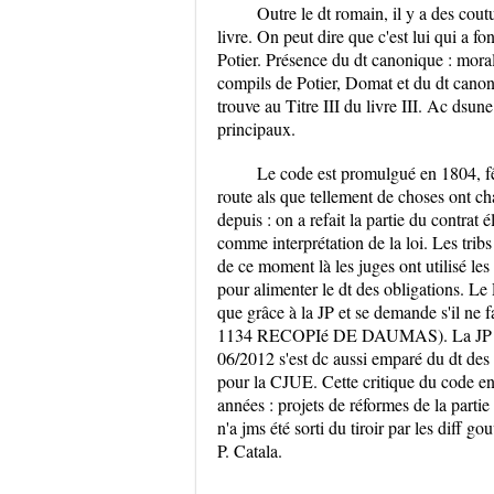
Outre le dt romain, il y a des cou
livre. On peut dire que c'est lui qui a fo
Potier. Présence du dt canonique : moral
compils de Potier, Domat et du dt canoni
trouve au Titre III du livre III. Ac dsune
principaux.
Le code est promulgué en 1804, fê
route als que tellement de choses ont ch
depuis : on a refait la partie du contrat 
comme interprétation de la loi. Les tribs
de ce moment là les juges ont utilisé les
pour alimenter le dt des obligations. Le
que grâce à la JP et se demande s'il ne fau
1134 RECOPIé DE DAUMAS). La JP de la 
06/2012 s'est dc aussi emparé du dt des c
pour la CJUE. Cette critique du code en
années : projets de réformes de la partie
n'a jms été sorti du tiroir par les diff g
P. Catala.