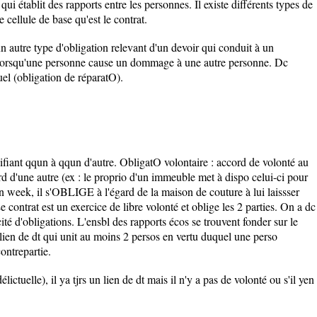
i établit des rapports entre les personnes. Il existe différents types de
e cellule de base qu'est le contrat.
 autre type d'obligation relevant d'un devoir qui conduit à un
orsqu'une personne cause un dommage à une autre personne. Dc
uel (obligation de réparatO).
nifiant qqun à qqun d'autre. ObligatO volontaire : accord de volonté au
d d'une autre (ex : le proprio d'un immeuble met à dispo celui-ci pour
n week, il s'OBLIGE à l'égard de la maison de couture à lui laissser
e contrat est un exercice de libre volonté et oblige les 2 parties. On a dc
cité d'obligations. L'ensbl des rapports écos se trouvent fonder sur le
n lien de dt qui unit au moins 2 persos en vertu duquel une perso
ontrepartie.
lictuelle), il ya tjrs un lien de dt mais il n'y a pas de volonté ou s'il yen