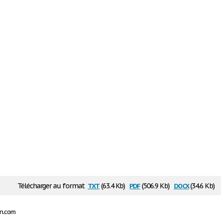
txt
pdf
docx
Télécharger au format
(63.4 Kb)
(506.9 Kb)
(34.6 Kb)
on.com