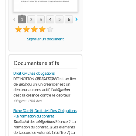
1
2
3
4
5
6
7
8
9
10
11
12
1
Signaler un document
Documents relatifs
Droit Civil: les obligations
DEF NOTION
OBLIGATION
C’est un lien
de
droit
qui uni un créancier est un
débiteur au sens actif, l’
obligation
c’est la créance contre le débiteur
4 Pages
•
1868 Vues
Fiche D'arrêt, Droit civil Des Obligations
- la formation du contrat
Droit
civil
des
obligations
Séance 2 La
formation du contrat. I) Les éléments
de l’accord de volonté. 1) L’offre. A) La