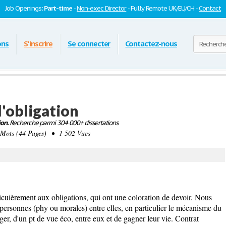
Job Openings:
Part-time
-
Non-exec Director
- Fully Remote UK/EU/CH -
Contact
ons
S'inscrire
Se connecter
Contactez-nous
l'obligation
ion.
Recherche parmi 304 000+ dissertations
ots (44 Pages) • 1 502 Vues
ticuièrement aux obligations, qui ont une coloration de devoir. Nous
 personnes (phy ou morales) entre elles, en particulier le mécanisme du
r, d'un pt de vue éco, entre eux et de gagner leur vie. Contrat