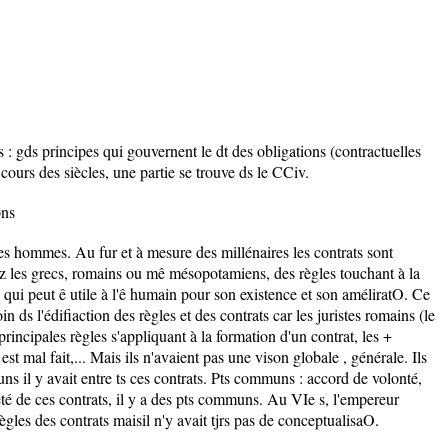
 : gds principes qui gouvernent le dt des obligations (contractuelles
u cours des siècles, une partie se trouve ds le CCiv.
ons
les hommes. Au fur et à mesure des millénaires les contrats sont
z les grecs, romains ou mê mésopotamiens, des règles touchant à la
ce qui peut ê utile à l'ê humain pour son existence et son améliratO. Ce
in ds l'édifiaction des règles et des contrats car les juristes romains (le
principales règles s'appliquant à la formation d'un contrat, les +
est mal fait,... Mais ils n'avaient pas une vison globale , générale. Ils
s il y avait entre ts ces contrats. Pts communs : accord de volonté,
iété de ces contrats, il y a des pts communs. Au VIe s, l'empereur
ègles des contrats maisil n'y avait tjrs pas de conceptualisaO.