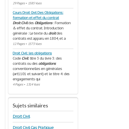
29 Pages
•
1585 Vues
Cours Droit Civil Des Obligations:
formation et effet du contrat
Droit
Civil
des
Obligations
: Formation
& effet du contrat. Introduction
générale : Le texte du
droit
des
contrats est apparu en 1804, et a
12 Pages
•
1573 Vues
Droit Civil: les obligations
Code
Civil
: titre 3 du livre 3: des
contrats ou des
obligations
conventionnelles en générales
(art1101 et suivant) et le titre 4: des
engagements qui
4 Pages
•
1314 Vues
Sujets similaires
Droit Civil
Droit Civil Cas Pratique