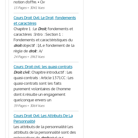
notion d’offre. • Civ
15 Pages
•
3041 Vues
Cours Droit Civil: Le Droit, fondements
et caractères
Chapitre 1 : Le
Droit
, fondements et
caractères : Intro : Section 1 :
Fondements et caractéristiques du
droit
objectif : I/L e fondement de la
règle de
droit
: A/
24 Pages
•
1963 Vues
Cours: Droit civil: les quasi-contrats
Droit
civil
: Chapitre introductif : Les
quasi-contrats : Article 1371CC : Les
quasi-contrats sont les faits
purement volontaires de l’homme
dont il résulte un engagement
quelconque envers un
39 Pages
•
3064 Vues
Cours Droit Civil: Les Attributs De La
Personnalité
Les attributs de la personnalité Les
attributs de la personnalité sont des
prérogatives de
droit
privé qui