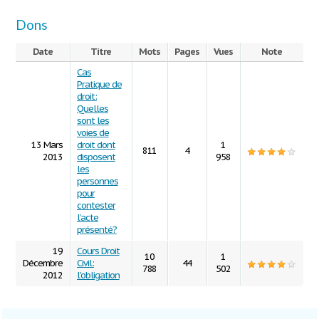
Dons
Date
Titre
Mots
Pages
Vues
Note
Cas
Pratique de
droit:
Quelles
sont les
voies de
13 Mars
droit dont
1
811
4
2013
disposent
958
les
personnes
pour
contester
l’acte
présenté?
19
Cours Droit
10
1
Décembre
Civil:
44
788
502
2012
l'obligation