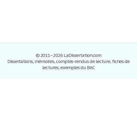
© 2011–2026 LaDissertation.com
Dissertations, mémoires, comptes-rendus de lecture, fiches de
lectures, exemples du BAC
Dissertations
S'inscrire
Se connecter
Foire aux questions
Contactez-nous