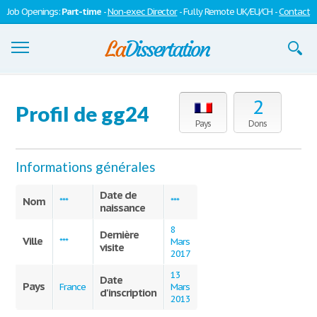
Job Openings:
Part-time
-
Non-exec Director
- Fully Remote UK/EU/CH -
Contact
Dissertations
2
Profil de gg24
S'inscrire
Pays
Dons
Se connecter
Informations générales
Contactez-nous
Date de
Nom
***
***
naissance
8
Dernière
Ville
***
Mars
visite
2017
13
Date
Pays
France
Mars
d'inscription
2013