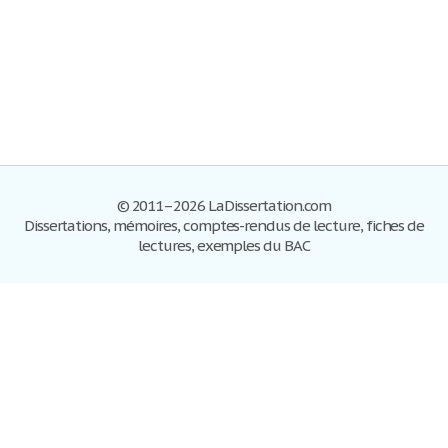
© 2011–2026 LaDissertation.com
Dissertations, mémoires, comptes-rendus de lecture, fiches de
lectures, exemples du BAC
Dissertations
S'inscrire
Se connecter
Foire aux questions
Contactez-nous