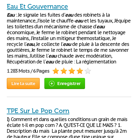
Eau Et Gouvernance
Eau
: Je signale les fuites d'
eau
des robinets à la
maintenance, J’isole le chauffe-
eau
et les tuyaux, J’équipe
les toilettes d’un mécanisme de chasse d’
eau
économique, Je ferme le robinet pendant le nettoyage
des mains, J’installe un mitigeur thermostatique, Je
recycle l’
eau
, Je collecte l’
eau
de pluie à la descente des
gouttières, Je ferme le robinet le temps de me savonner
les mains, J'utilise l'
eau
chaude avec modération,
Récupération de l'
eau
de pluie : La réglementation
1 283 Mots / 6 Pages
Lire la suite
Enregistrer
TPE Sur Le Pop Corn
I) Comment et dans quelles conditions un grain de maïs
éclate t-il en pop corn ? A. QU’EST-CE QUE LE MAIS ? 1.
Description du maïs La plante peut mesurer jusqu’à 2m
de hauteur. Elle se compose d’une tige unique sur