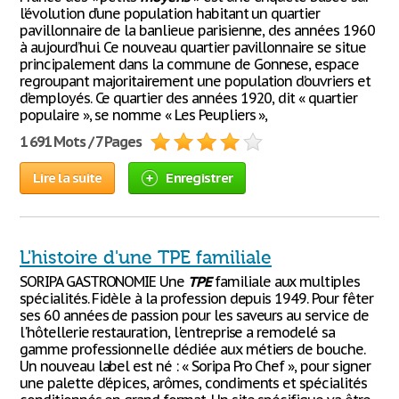
l’évolution d’une population habitant un quartier
pavillonnaire de la banlieue parisienne, des années 1960
à aujourd’hui. Ce nouveau quartier pavillonnaire se situe
principalement dans la commune de Gonnese, espace
regroupant majoritairement une population d’ouvriers et
d’employés. Ce quartier des années 1920, dit « quartier
populaire », se nomme « Les Peupliers »,
1 691 Mots / 7 Pages
Lire la suite
Enregistrer
L'histoire d'une TPE familiale
SORIPA GASTRONOMIE Une
TPE
familiale aux multiples
spécialités. Fidèle à la profession depuis 1949. Pour fêter
ses 60 années de passion pour les saveurs au service de
l'hôtellerie restauration, l'entreprise a remodelé sa
gamme professionnelle dédiée aux métiers de bouche.
Un nouveau label est né : « Soripa Pro Chef », pour signer
une palette d'épices, arômes, condiments et spécialités