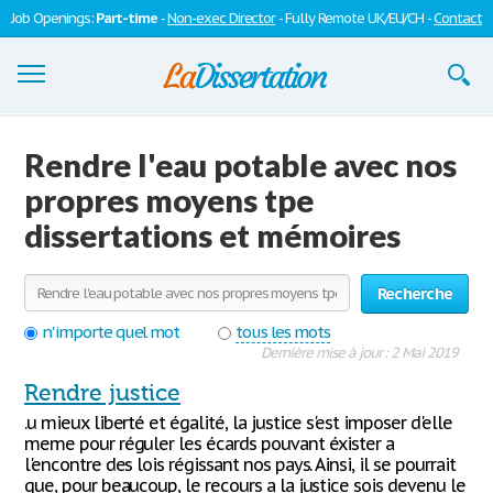
Job Openings:
Part-time
-
Non-exec Director
- Fully Remote UK/EU/CH -
Contact
Dissertations
Rendre l'eau potable avec nos
S'inscrire
propres moyens tpe
dissertations et mémoires
Se connecter
Contactez-nous
Recherche
n'importe quel mot
tous les mots
Dernière mise à jour : 2 Mai 2019
Rendre justice
.u mieux liberté et égalité, la justice s'est imposer d'elle
meme pour réguler les écards pouvant éxister a
l'encontre des lois régissant nos pays. Ainsi, il se pourrait
que, pour beaucoup, le recours a la justice sois devenu le