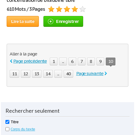
concentration de bilirubine libre
610 Mots / 3 Pages
Lire la suite
Enregistrer
Aller à la page
Page précédente
1
...
6
7
8
9
10
Page suivante
11
12
13
14
...
40
Rechercher seulement
Titre
Corps du texte