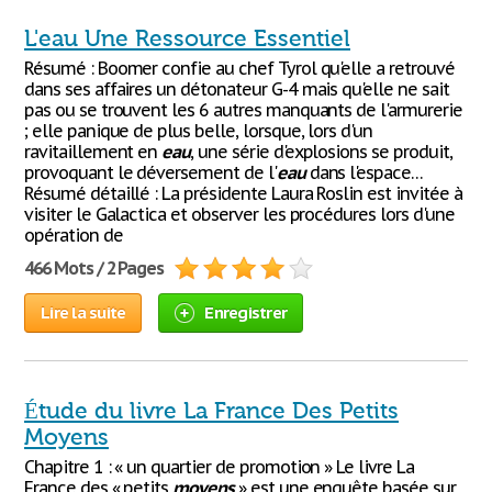
L'eau Une Ressource Essentiel
Résumé : Boomer confie au chef Tyrol qu'elle a retrouvé
dans ses affaires un détonateur G-4 mais qu'elle ne sait
pas ou se trouvent les 6 autres manquants de l'armurerie
; elle panique de plus belle, lorsque, lors d'un
ravitaillement en
eau
, une série d'explosions se produit,
provoquant le déversement de l'
eau
dans l'espace…
Résumé détaillé : La présidente Laura Roslin est invitée à
visiter le Galactica et observer les procédures lors d'une
opération de
466 Mots / 2 Pages
Lire la suite
Enregistrer
Étude du livre La France Des Petits
Moyens
Chapitre 1 : « un quartier de promotion » Le livre La
France des « petits
moyens
» est une enquête basée sur