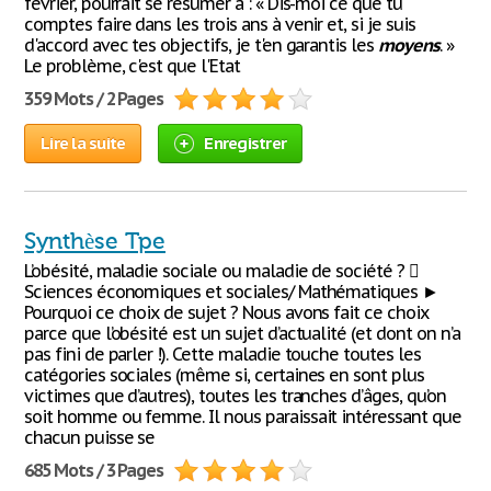
février, pourrait se résumer à : « Dis-moi ce que tu
comptes faire dans les trois ans à venir et, si je suis
d'accord avec tes objectifs, je t'en garantis les
moyens
. »
Le problème, c'est que l'Etat
359 Mots / 2 Pages
Lire la suite
Enregistrer
Synthèse Tpe
L’obésité, maladie sociale ou maladie de société ? 
Sciences économiques et sociales/ Mathématiques ►
Pourquoi ce choix de sujet ? Nous avons fait ce choix
parce que l’obésité est un sujet d’actualité (et dont on n’a
pas fini de parler !). Cette maladie touche toutes les
catégories sociales (même si, certaines en sont plus
victimes que d’autres), toutes les tranches d’âges, qu’on
soit homme ou femme. Il nous paraissait intéressant que
chacun puisse se
685 Mots / 3 Pages