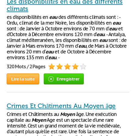
Les disponibilités en eau des différents
climats
es disponibilités en
eau
des différents climats sont : -
Ordu, climat de la mer Noire, les disponibilités en
eau
sont : de Janvier à Octobre environs de 70 mm d’
eau
et
d’Octobre à Décembre environs 120 mm d’
eau
. - Antalya,
climat méditerranéen, les disponibilités en
eau
sont : de
Janvier à Mars environs 170 mm d’
eau
, de Mars à Octobre
environs 20 mm d’
eau
et de Octobre à Décembre
environs 135 mm d’
eau
. -
320 Mots / 2 Pages
Lire la suite
Enregistrer
Crimes Et Châtiments Au Moyen âge
Crimes et Châtiments au
Moyen
âge. Une exécution
capitale au
Moyen
Age est un spectacle d'une rare
intensité. C’est un grand moment de la vie médiévale,
d'autant plus qu'elle est rare. Une fois la sentence de