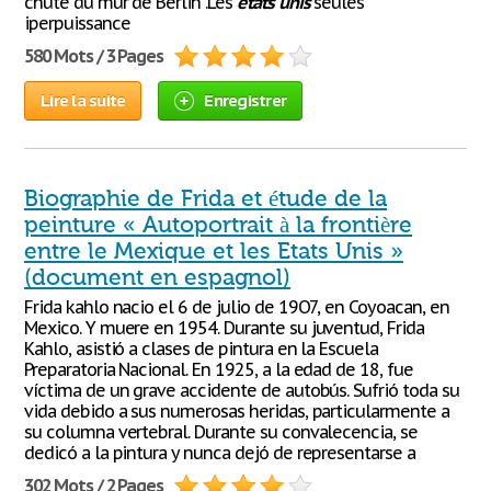
chute du mur de Berlin .Les
états
unis
seules
iperpuissance
580 Mots / 3 Pages
Lire la suite
Enregistrer
Biographie de Frida et étude de la
peinture « Autoportrait à la frontière
entre le Mexique et les Etats Unis »
(document en espagnol)
Frida kahlo nacio el 6 de julio de 19O7, en Coyoacan, en
Mexico. Y muere en 1954. Durante su juventud, Frida
Kahlo, asistió a clases de pintura en la Escuela
Preparatoria Nacional. En 1925, a la edad de 18, fue
víctima de un grave accidente de autobús. Sufrió toda su
vida debido a sus numerosas heridas, particularmente a
su columna vertebral. Durante su convalecencia, se
dedicó a la pintura y nunca dejó de representarse a
302 Mots / 2 Pages