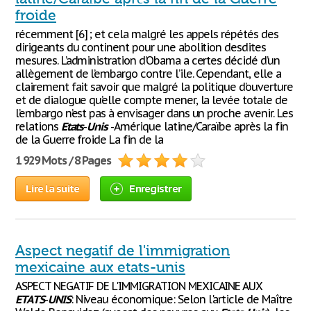
froide
récemment [6] ; et cela malgré les appels répétés des
dirigeants du continent pour une abolition desdites
mesures. L’administration d’Obama a certes décidé d’un
allègement de l’embargo contre l’ile. Cependant, elle a
clairement fait savoir que malgré la politique d’ouverture
et de dialogue qu’elle compte mener, la levée totale de
l’embargo n’est pas à envisager dans un proche avenir. Les
relations
Etats
-
Unis
-Amérique latine/Caraïbe après la fin
de la Guerre froide La fin de la
1 929 Mots / 8 Pages
Lire la suite
Enregistrer
Aspect negatif de l'immigration
mexicaine aux etats-unis
ASPECT NEGATIF DE L'IMMIGRATION MEXICAINE AUX
ETATS
-
UNIS
: Niveau économique: Selon l'article de Maître