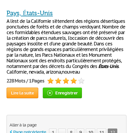
Pays, États-Unis
A l'est de la Californie s'étendent des régions désertiques
ponctuées de forêts et de champs verdoyant. Nombre de
ces formidables étendues sauvages ont été préservé par
la création de parcs naturels, l'occasion de découvrir des
paysages insolite et d'une grande beauté. Dans ces
régions de grands espaces particulièrement privilégiées
par la nature, les Parcs Nationaux et les Monument
Nationaux sont des endroits particulièrement protégés,
notamment par des décrets du Congrès des
États
-
Unis
.
Californie, nevada, arizona,nouveau
228 Mots / 1 Pages
Lire la suite
Enregistrer
Aller à la page
Page précédente
1
...
8
9
10
11
12