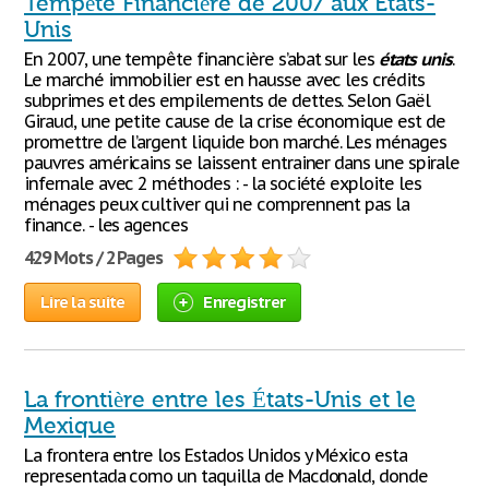
Tempête Financière de 2007 aux Etats-
Unis
En 2007, une tempête financière s’abat sur les
états
unis
.
Le marché immobilier est en hausse avec les crédits
subprimes et des empilements de dettes. Selon Gaël
Giraud, une petite cause de la crise économique est de
promettre de l’argent liquide bon marché. Les ménages
pauvres américains se laissent entrainer dans une spirale
infernale avec 2 méthodes : - la société exploite les
ménages peux cultiver qui ne comprennent pas la
finance. - les agences
429 Mots / 2 Pages
Lire la suite
Enregistrer
La frontière entre les États-Unis et le
Mexique
La frontera entre los Estados Unidos y México esta
representada como un taquilla de Macdonald, donde