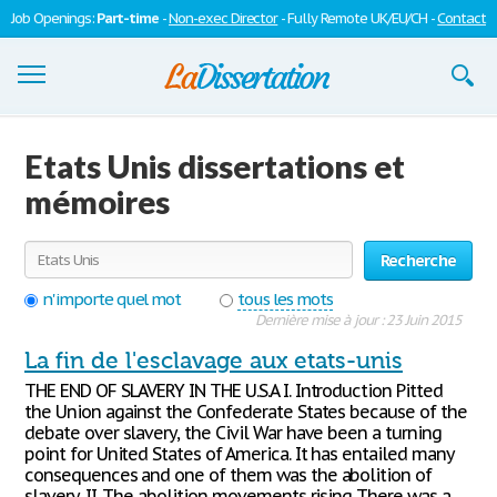
Job Openings:
Part-time
-
Non-exec Director
- Fully Remote UK/EU/CH -
Contact
Dissertations
Etats Unis dissertations et
S'inscrire
mémoires
Se connecter
Recherche
Contactez-nous
n'importe quel mot
tous les mots
Dernière mise à jour : 23 Juin 2015
La fin de l'esclavage aux etats-unis
THE END OF SLAVERY IN THE U.S.A I. Introduction Pitted
the Union against the Confederate States because of the
debate over slavery, the Civil War have been a turning
point for United States of America. It has entailed many
consequences and one of them was the abolition of
slavery. II. The abolition movements rising There was a