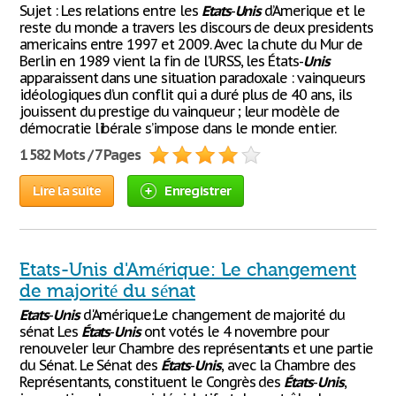
Sujet : Les relations entre les
Etats
-
Unis
d’Amerique et le
reste du monde a travers les discours de deux presidents
americains entre 1997 et 2009. Avec la chute du Mur de
Berlin en 1989 vient la fin de l’URSS, les États-
Unis
apparaissent dans une situation paradoxale : vainqueurs
idéologiques d’un conflit qui a duré plus de 40 ans, ils
jouissent du prestige du vainqueur ; leur modèle de
démocratie libérale s’impose dans le monde entier.
1 582 Mots / 7 Pages
Lire la suite
Enregistrer
Etats-Unis d'Amérique: Le changement
de majorité du sénat
Etats
-
Unis
d'Amérique:Le changement de majorité du
sénat Les
États
-
Unis
ont votés le 4 novembre pour
renouveler leur Chambre des représentants et une partie
du Sénat. Le Sénat des
États
-
Unis
, avec la Chambre des
Représentants, constituent le Congrès des
États
-
Unis
,