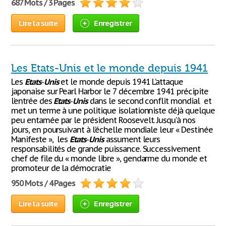
687 Mots / 3 Pages
Lire la suite
Enregistrer
Les Etats-Unis et le monde depuis 1941
Les
Etats
-
Unis
et le monde depuis 1941 L’attaque
japonaise sur Pearl Harbor le 7 décembre 1941 précipite
l’entrée des
Etats
-
Unis
dans le second conflit mondial et
met un terme à une politique isolationniste déjà quelque
peu entamée par le président Roosevelt. Jusqu’à nos
jours, en poursuivant à l’échelle mondiale leur « Destinée
Manifeste », les
Etats
-
Unis
assument leurs
responsabilités de grande puissance. Successivement
chef de file du « monde libre », gendarme du monde et
promoteur de la démocratie
950 Mots / 4 Pages
Lire la suite
Enregistrer