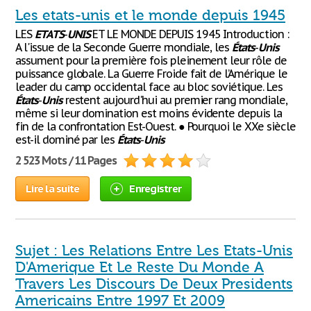
Les etats-unis et le monde depuis 1945
LES
ETATS
-
UNIS
ET LE MONDE DEPUIS 1945 Introduction :
A l'issue de la Seconde Guerre mondiale, les
États
-
Unis
assument pour la première fois pleinement leur rôle de
puissance globale. La Guerre Froide fait de l’Amérique le
leader du camp occidental face au bloc soviétique. Les
États
-
Unis
restent aujourd'hui au premier rang mondiale,
même si leur domination est moins évidente depuis la
fin de la confrontation Est-Ouest. ● Pourquoi le XXe siècle
est-il dominé par les
États
-
Unis
2 523 Mots / 11 Pages
Lire la suite
Enregistrer
Sujet : Les Relations Entre Les Etats-Unis
D'Amerique Et Le Reste Du Monde A
Travers Les Discours De Deux Presidents
Americains Entre 1997 Et 2009