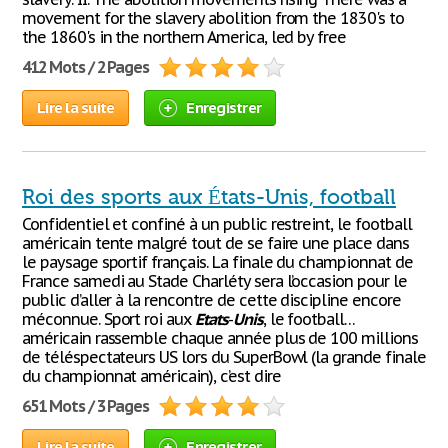
movement for the slavery abolition from the 1830's to
the 1860's in the northern America, led by free
412 Mots / 2 Pages
Lire la suite
Enregistrer
Roi des sports aux États-Unis, football
Confidentiel et confiné à un public restreint, le football
américain tente malgré tout de se faire une place dans
le paysage sportif français. La finale du championnat de
France samedi au Stade Charléty sera l’occasion pour le
public d’aller à la rencontre de cette discipline encore
méconnue. Sport roi aux
Etats
-
Unis
, le football…
américain rassemble chaque année plus de 100 millions
de téléspectateurs US lors du SuperBowl (la grande finale
du championnat américain), c’est dire
651 Mots / 3 Pages
Lire la suite
Enregistrer