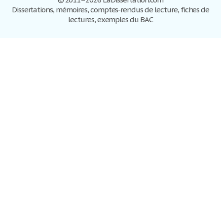
Dissertations, mémoires, comptes-rendus de lecture, fiches de
lectures, exemples du BAC
Dissertations
S'inscrire
Se connecter
Foire aux questions
Contactez-nous
Plan du site
Politique de confidentialité
Conditions d'utilisation