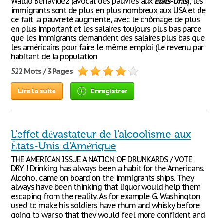
Waldo Benavidez (avocat des pauvres aux
Etats
-
Unis
), les
immigrants sont de plus en plus nombreux aux USA et de
ce fait la pauvreté augmente, avec le chômage de plus
en plus important et les salaires toujours plus bas parce
que les immigrants demandent des salaires plus bas que
les américains pour faire le même emploi (Le revenu par
habitant de la population
522 Mots / 3 Pages
Lire la suite
Enregistrer
L'effet dévastateur de l'alcoolisme aux
États-Unis d'Amérique
THE AMERICAN ISSUE A NATION OF DRUNKARDS / VOTE
DRY ! Drinking has always been a habit for the Americans.
Alcohol came on board on the immigrants ships. They
always have been thinking that liquor would help them
escaping from the reality. As for example G. Washington
used to make his soldiers have rhum and whisky before
going to war so that they would feel more confident and