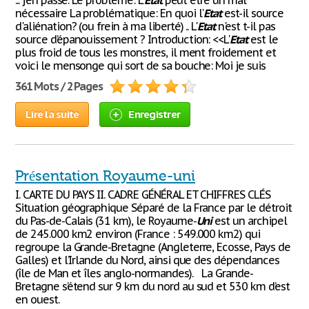
... j'en passe. Le problème: L'
Etat
peut être un mal
nécessaire La problématique: En quoi l'
Etat
est-il source
d'aliénation? (ou frein à ma liberté) .. L'
Etat
n'est t-il pas
source d’épanouissement ? Introduction: <<L'
Etat
est le
plus froid de tous les monstres, il ment froidement et
voici le mensonge qui sort de sa bouche: Moi je suis
361 Mots / 2 Pages
Lire la suite
Enregistrer
Présentation Royaume-uni
I. CARTE DU PAYS II. CADRE GÉNÉRAL ET CHIFFRES CLÉS
Situation géographique Séparé de la France par le détroit
du Pas-de-Calais (31 km), le Royaume-
Uni
est un archipel
de 245.000 km2 environ (France : 549.000 km2) qui
regroupe la Grande-Bretagne (Angleterre, Ecosse, Pays de
Galles) et l’Irlande du Nord, ainsi que des dépendances
(île de Man et îles anglo-normandes). La Grande-
Bretagne s’étend sur 9 km du nord au sud et 530 km d’est
en ouest.