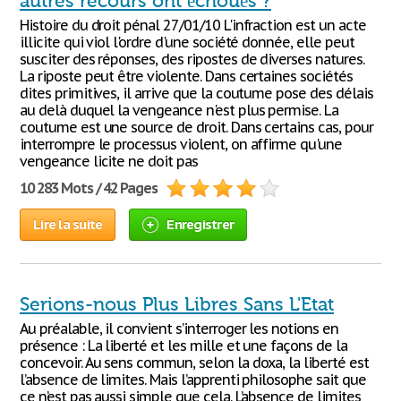
autres recours ont échoués ?
Histoire du droit pénal 27/01/10 L'infraction est un acte
illicite qui viol l'ordre d'une société donnée, elle peut
susciter des réponses, des ripostes de diverses natures.
La riposte peut être violente. Dans certaines sociétés
dites primitives, il arrive que la coutume pose des délais
au delà duquel la vengeance n'est plus permise. La
coutume est une source de droit. Dans certains cas, pour
interrompre le processus violent, on affirme qu'une
vengeance licite ne doit pas
10 283 Mots / 42 Pages
Lire la suite
Enregistrer
Serions-nous Plus Libres Sans L'Etat
Au préalable, il convient s’interroger les notions en
présence : La liberté et les mille et une façons de la
concevoir. Au sens commun, selon la doxa, la liberté est
l’absence de limites. Mais l’apprenti philosophe sait que
ce n’est pas aussi simple que cela. L’absence de limites