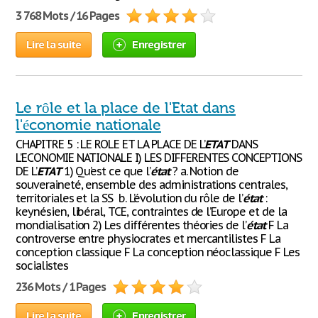
3 768 Mots / 16 Pages
Lire la suite
Enregistrer
Le rôle et la place de l'Etat dans
l'économie nationale
CHAPITRE 5 : LE ROLE ET LA PLACE DE L’
ETAT
DANS
L’ECONOMIE NATIONALE I) LES DIFFERENTES CONCEPTIONS
DE L’
ETAT
1) Qu’est ce que l’
état
? a. Notion de
souveraineté, ensemble des administrations centrales,
territoriales et la SS b. L’évolution du rôle de l’
état
:
keynésien, libéral, TCE, contraintes de l’Europe et de la
mondialisation 2) Les différentes théories de l’
état
F La
controverse entre physiocrates et mercantilistes F La
conception classique F La conception néoclassique F Les
socialistes
236 Mots / 1 Pages
Lire la suite
Enregistrer