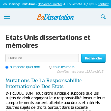
Job Openings:
Part-time
-
Non-exec Director
- Fully Remote UK/EU/CH -
Contact
Dissertations
Etats Unis dissertations et
S'inscrire
mémoires
Se connecter
Recherche
Contactez-nous
n'importe quel mot
tous les mots
Dernière mise à jour : 23 Juin 2015
Mutations De La Responsabilité
Internationale Des Etats
INTRODUCTION : Tout ordre juridique suppose que les
sujets de droit engagent leur responsabilité lorsque leurs
comportements portent atteinte aux droits et intérêts
d’autres sujets de droits. Surtout dans la société