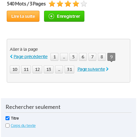
540 Mots / 3 Pages
Lire la suite
Enregistrer
Aller à la page
Page précédente
1
...
5
6
7
8
9
Page suivante
10
11
12
13
...
31
Rechercher seulement
Titre
Corps du texte