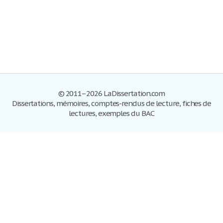
© 2011–2026 LaDissertation.com
Dissertations, mémoires, comptes-rendus de lecture, fiches de
lectures, exemples du BAC
Dissertations
S'inscrire
Se connecter
Foire aux questions
Contactez-nous