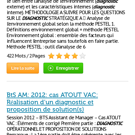
le lien entre l’analyse de l’environnement (
diagnostic
externe) et les caractéristiques internes (
diagnostic
interne). MÉTHODOLOGIE A SUIVRE POUR LES QUESTIONS
SUR LE
DIAGNOSTIC
STRATÉGIQUE A  Analyse de
l’environnement global selon la méthode PESTEL 1.
Définitions environnement global + méthode PESTEL
Environnement global : ensemble des facteurs qui
influencent l’entreprise sans toutefois en faire partie.
Méthode PESTEL : outil d’analyse de 6
422 Mots / 2 Pages
Lire la suite
Enregistrer
BtS AM: 2012: cas ATOUT VAC:
Réalisation d’un diagnostic et
proposition de solution(s)
Session 2012 – BTS Assistant de Manager – Cas ATOUT
VAC : Éléments de corrigé Première partie :
DIAGNOSTIC
OPÉRATIONNEL ET PROPOSITION DE SOLUTIONS
Remarque : La 1ère partie doit être cohérente avec les