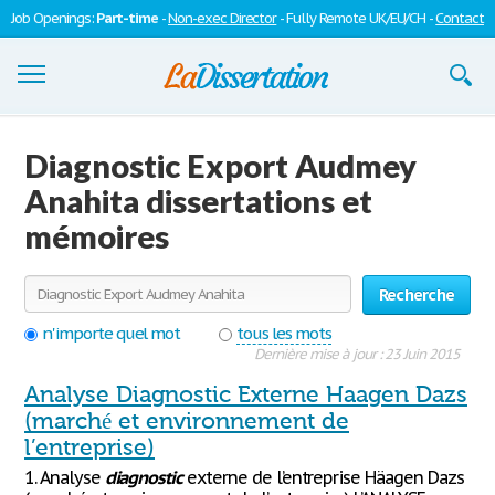
Job Openings:
Part-time
-
Non-exec Director
- Fully Remote UK/EU/CH -
Contact
Dissertations
Diagnostic Export Audmey
S'inscrire
Anahita dissertations et
mémoires
Se connecter
Contactez-nous
Recherche
n'importe quel mot
tous les mots
Dernière mise à jour : 23 Juin 2015
Analyse Diagnostic Externe Haagen Dazs
(marché et environnement de
l’entreprise)
1. Analyse
diagnostic
externe de l’entreprise Häagen Dazs