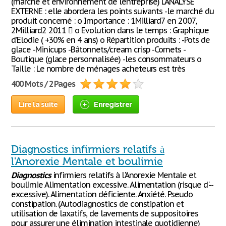
(marché et environnement de l’entreprise) L’ANALYSE
EXTERNE : elle abordera les points suivants -le marché du
produit concerné : o Importance : 1Milliard7 en 2007,
2Milliard2 2011  o Evolution dans le temps : Graphique
d’Elodie ( +30% en 4 ans) o Répartition produits : -Pots de
glace -Minicups -Bâtonnets/cream crisp -Cornets -
Boutique (glace personnalisée) -les consommateurs o
Taille : Le nombre de ménages acheteurs est très
400 Mots / 2 Pages
Lire la suite
Enregistrer
Diagnostics infirmiers relatifs à
l'Anorexie Mentale et boulimie
Diagnostics
infirmiers relatifs à l'Anorexie Mentale et
boulimie Alimentation excessive. Alimentation (risque d'--
excessive). Alimentation déficiente. Anxiété. Pseudo
constipation. (Autodiagnostics de constipation et
utilisation de laxatifs, de lavements de suppositoires
pour assurer une élimination intestinale quotidienne)