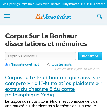
Job Openings:
Part-time
-
Non-exec Director
- Fully Remote UK/EU/CH -
Contact
Dissertations
Corpus Sur Le Bonheur
S'inscrire
dissertations et mémoires
Se connecter
Recherche
Contactez-nous
n'importe quel mot
tous les mots
Dernière mise à jour : 18 Juin 2015
Corpus: « Le Prud’homme qui sauva son
compère » ; « L’Huître et les plaideurs » ;
extrait du chapitre 6 du conte
philosophique Zadig
Le
corpus
que nous allons étudier est composé de trois
apologues* qui abordent tous le thème de la querelle