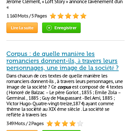
Jérôme Clément, « Loft Story » annonce l’avènement d’un
«
1 160 Mots / 5 Pages
Lire la suite
Enregistrer
Corpus : de quelle manière les
romanciers donnent-ils, à travers leurs
personnages, une image de la société ?
Dans chacun de ces textes de quelle manière les
romanciers donnent-ils , à travers leurs personnages, une
image de la société ? Ce
corpus
est composé de 4 textes
( Honoré de Balzac – Le père Goriot , 1835 ; Emile Zola –
Germinal , 1885 ; Guy de Maupassant - Bel Ami, 1885 ;
Victor Hugo- Quatre-vingt-treize,1874) ayant comme
thème la société au XIX éme siècle . La société se
reflète à travers les
349 Mots / 2 Pages