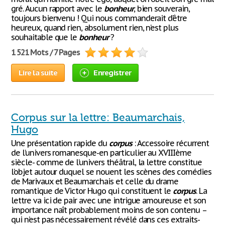
gré. Aucun rapport avec le
bonheur
, bien souverain,
toujours bienvenu ! Qui nous commanderait d’être
heureux, quand rien, absolument rien, n’est plus
souhaitable que le
bonheur
?
1 521 Mots / 7 Pages
Lire la suite
Enregistrer
Corpus sur la lettre: Beaumarchais,
Hugo
Une présentation rapide du
corpus
: Accessoire récurrent
de l’univers romanesque-en particulier au XVIIIème
siècle- comme de l’univers théâtral, la lettre constitue
l’objet autour duquel se nouent les scènes des comédies
de Marivaux et Beaumarchais et celle du drame
romantique de Victor Hugo qui constituent le
corpus
. La
lettre va ici de pair avec une intrigue amoureuse et son
importance naît probablement moins de son contenu –
qui n’est pas nécessairement révélé dans ces extraits-