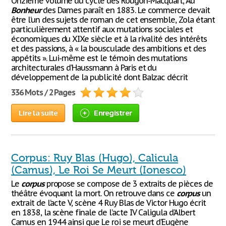
Onzième volume du cycle des Rougon-Macquart, Au
Bonheur
des Dames paraît en 1883. Le commerce devait
être l’un des sujets de roman de cet ensemble, Zola étant
particulièrement attentif aux mutations sociales et
économiques du XIXe siècle et à la rivalité des intérêts
et des passions, à « la bousculade des ambitions et des
appétits ». Lui-même est le témoin des mutations
architecturales d’Haussmann à Paris et du
développement de la publicité dont Balzac décrit
336 Mots / 2 Pages
Lire la suite
Enregistrer
Corpus: Ruy Blas (Hugo), Calicula
(Camus), Le Roi Se Meurt (Ionesco)
Le
corpus
propose se compose de 3 extraits de pièces de
théâtre évoquant la mort. On retrouve dans ce
corpus
un
extrait de l’acte V, scène 4 Ruy Blas de Victor Hugo écrit
en 1838, la scène finale de l’acte IV Caligula d’Albert
Camus en 1944 ainsi que Le roi se meurt d’Eugène