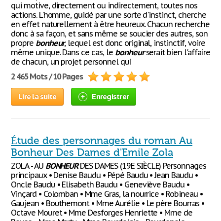
qui motive, directement ou indirectement, toutes nos
actions. L'homme, guidé par une sorte d'instinct, cherche
en effet naturellement à être heureux. Chacun recherche
donc à sa façon, et sans même se soucier des autres, son
propre
bonheur
, lequel est donc original, instinctif, voire
même unique. Dans ce cas, le
bonheur
serait bien l'affaire
de chacun, un projet personnel qui
2 465 Mots / 10 Pages
Lire la suite
Enregistrer
Étude des personnages du roman Au
Bonheur Des Dames d'Emile Zola
ZOLA - AU
BONHEUR
DES DAMES (19E SIÈCLE) Personnages
principaux • Denise Baudu • Pépé Baudu • Jean Baudu •
Oncle Baudu • Elisabeth Baudu • Geneviève Baudu •
Vinçard • Colomban • Mme Gras, la nourrice • Robineau •
Gaujean • Bouthemont • Mme Aurélie • Le père Bourras •
Octave Mouret • Mme Desforges Henriette • Mme de