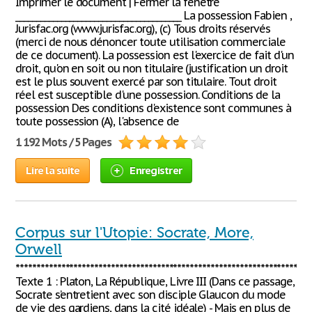
Imprimer le document | Fermer la fenêtre
________________________________________ La possession Fabien ,
Jurisfac.org (www.jurisfac.org), (c) Tous droits réservés
(merci de nous dénoncer toute utilisation commerciale
de ce document). La possession est l'exercice de fait d'un
droit, qu'on en soit ou non titulaire (justification un droit
est le plus souvent exercé par son titulaire. Tout droit
réel est susceptible d'une possession. Conditions de la
possession Des conditions d'existence sont communes à
toute possession (A), l'absence de
1 192 Mots / 5 Pages
Lire la suite
Enregistrer
Corpus sur l'Utopie: Socrate, More,
Orwell
***********************************************************************
Texte 1 : Platon, La République, Livre III (Dans ce passage,
Socrate s’entretient avec son disciple Glaucon du mode
de vie des gardiens, dans la cité idéale) - Mais en plus de