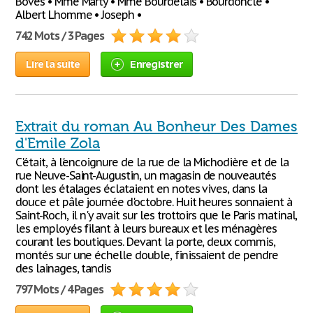
Boves • Mme Marty • Mme Bourdelais • Bourdoncle •
Albert Lhomme • Joseph •
742 Mots / 3 Pages
Lire la suite
Enregistrer
Extrait du roman Au Bonheur Des Dames
d'Emile Zola
C'était, à l'encoignure de la rue de la Michodière et de la
rue Neuve-Saint-Augustin, un magasin de nouveautés
dont les étalages éclataient en notes vives, dans la
douce et pâle journée d'octobre. Huit heures sonnaient à
Saint-Roch, il n'y avait sur les trottoirs que le Paris matinal,
les employés filant à leurs bureaux et les ménagères
courant les boutiques. Devant la porte, deux commis,
montés sur une échelle double, finissaient de pendre
des lainages, tandis
797 Mots / 4 Pages