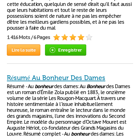
cette éducation, quelqu’un de sensé dirait qu’il faut aussi
que leurs habitations et tout le reste de leurs
possessions soient de nature à ne pas les empêcher
d’être les meilleurs gardiens possibles, et à ne pas les
pousser à faire du mal
1 416 Mots / 6 Pages
Lire la suite
Enregistrer
Résumé Au Bonheur Des Dames
Résumé - Au
bonheur
des dames: Au
Bonheur
des Dames
est un roman d'Émile Zola publié en 1883, le onzième
volume de la série Les Rougon-Macquart. À travers une
histoire sentimentale à l'issue inhabituellement
heureuse, le roman entraîne le lecteur dans le monde
des grands magasins, l'une des innovations du Second
Empire. Le modèle du personnage d'Octave Mouret est
Auguste Hériot, co-fondateur des Grands Magasins du
Louvre. Résumé complet - Au
bonheur
des dames: Les