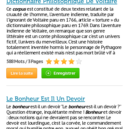
Dictionnaire Philosophique De Voltaire
Ce
corpus
est constitué de deux textes relatant de la
cruauté de l'homme, l'aventure indienne, traduite par
l'ignorant de Voltaire paru en 1766, article « torture » du
dictionnaire philosophique paru en 1769. Dans l'aventure
indienne de Voltaire, on remarque que son genre
littéraire est un conte philosophique car c'est un univers
fictif, l'univers du merveilleux. C'est une histoire
totalement inventée hormis le personnage de Pythagore
qui a réellement existé mais n'est pas mort brûlé vif à
588 Mots / 3 Pages
Lire la suite
Enregistrer
Le Bonheur Est Il Un Devoir
Le
bonheur
est-il un devoir “Le
bonheur
est-il un devoir ?”
Question étrange, inquiétante même !
Bonheur
et devoir
: deux notions qui ne devraient pas se rencontrer. Le
devoir est lourdingue, c’est la corvée, le commandement
moral qui humilie notre ego, auquel on obéit bon gré mal