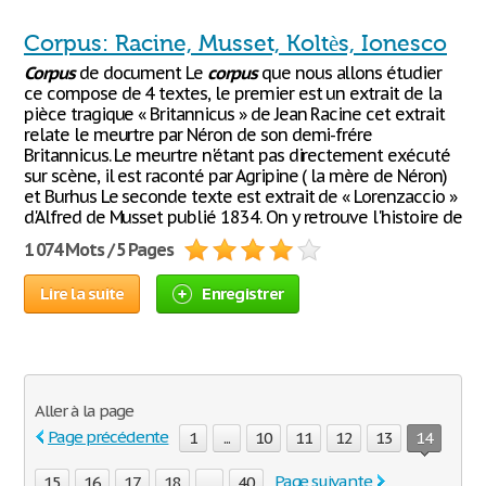
Corpus: Racine, Musset, Koltès, Ionesco
Corpus
de document Le
corpus
que nous allons étudier
ce compose de 4 textes, le premier est un extrait de la
pièce tragique « Britannicus » de Jean Racine cet extrait
relate le meurtre par Néron de son demi-frére
Britannicus. Le meurtre n'étant pas directement exécuté
sur scène, il est raconté par Agripine ( la mère de Néron)
et Burhus Le seconde texte est extrait de « Lorenzaccio »
d'Alfred de Musset publié 1834. On y retrouve l'histoire de
1 074 Mots / 5 Pages
Lire la suite
Enregistrer
Aller à la page
Page précédente
1
...
10
11
12
13
14
Page suivante
15
16
17
18
...
40