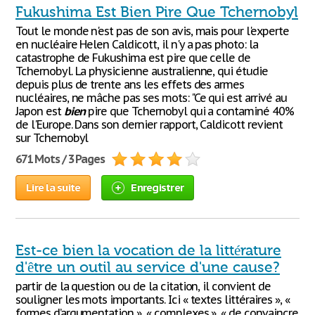
Fukushima Est Bien Pire Que Tchernobyl
Tout le monde n'est pas de son avis, mais pour l'experte
en nucléaire Helen Caldicott, il n'y a pas photo: la
catastrophe de Fukushima est pire que celle de
Tchernobyl. La physicienne australienne, qui étudie
depuis plus de trente ans les effets des armes
nucléaires, ne mâche pas ses mots: "Ce qui est arrivé au
Japon est
bien
pire que Tchernobyl qui a contaminé 40%
de l'Europe. Dans son dernier rapport, Caldicott revient
sur Tchernobyl
671 Mots / 3 Pages
Lire la suite
Enregistrer
Est-ce bien la vocation de la littérature
d'être un outil au service d'une cause?
partir de la question ou de la citation, il convient de
souligner les mots importants. Ici « textes littéraires », «
formes d’argumentation », « complexes », « de convaincre