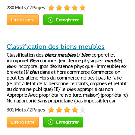
280 Mots / 2 Pages
Lire la suite
Enregistrer
Classification des biens meubles
Classification des
biens
meubles
I/
bien
corporel et
incorporel
Bien
corporel (existence physique=
meuble
)
Bien
incorporel (pas d’existence physique= immeuble) ex :
brevets II/
bien
dans et hors commerce Commerce on
peut les aliéné Hors du commerce ne peut pas le faire
(relatif à l’état de la personne : enfants, organes et relatif
au domaine publique) III/ le
bien
approprié ou non
Approprié Avec propriétaire (voiture, maison) (propriétaire)
Non approprié Sans propriétaire (pas impossible) car
301 Mots / 2 Pages
Lire la suite
Enregistrer