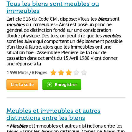
Tous les biens sont meubles ou
immeubles
L’article 516 du Code Civil dispose: «Tous les
biens
sont
meubles
ou immeubles». Ainsi est posé un principe
général de distinction fondé sur une considération
d’ordre physique. Dès lors, on peut dire que les
meubles
sont les
biens
qui comportent un déplacement possible
d’un lieu à l’autre, alors que les immeubles ont une
situation fixe. L’Assemblée Plénière de la Cour de
cassation dans cet arrêt du 15 Avril 1988 vient donner
une réponse à la
1 998 Mots / 8 Pages
Lire la suite
Enregistrer
Meubles et immeubles et autres
distinctions entre les biens
«
Meubles
et Immeubles et autres distinctions entre les
biens
. » Dans les
biens
on distingue 2 types de
biens
, d’un