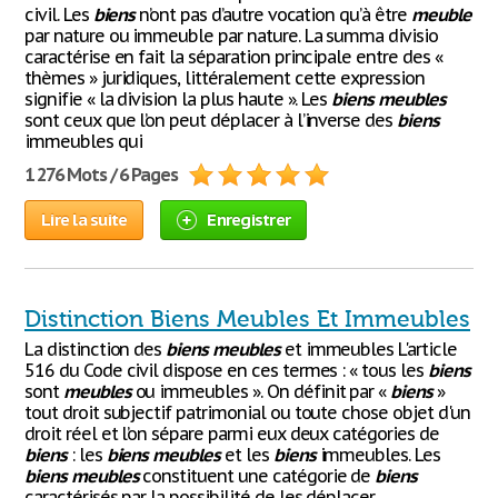
civil. Les
biens
n’ont pas d’autre vocation qu’à être
meuble
par nature ou immeuble par nature. La summa divisio
caractérise en fait la séparation principale entre des «
thèmes » juridiques, littéralement cette expression
signifie « la division la plus haute ». Les
biens
meubles
sont ceux que l’on peut déplacer à l’inverse des
biens
immeubles qui
1 276 Mots / 6 Pages
Lire la suite
Enregistrer
Distinction Biens Meubles Et Immeubles
La distinction des
biens
meubles
et immeubles L'article
516 du Code civil dispose en ces termes : « tous les
biens
sont
meubles
ou immeubles ». On définit par «
biens
»
tout droit subjectif patrimonial ou toute chose objet d'un
droit réel et l’on sépare parmi eux deux catégories de
biens
: les
biens
meubles
et les
biens
immeubles. Les
biens
meubles
constituent une catégorie de
biens
caractérisés par la possibilité de les déplacer.