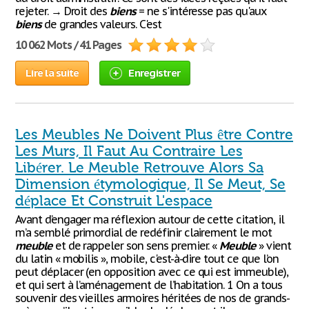
rejeter. → Droit des
biens
= ne s'intéresse pas qu'aux
biens
de grandes valeurs. C'est
10 062 Mots / 41 Pages
Lire la suite
Enregistrer
Les Meubles Ne Doivent Plus être Contre
Les Murs, Il Faut Au Contraire Les
Libérer. Le Meuble Retrouve Alors Sa
Dimension étymologique, Il Se Meut, Se
déplace Et Construit L'espace
Avant d’engager ma réflexion autour de cette citation, il
m’a semblé primordial de redéfinir clairement le mot
meuble
et de rappeler son sens premier. «
Meuble
» vient
du latin « mobilis », mobile, c'est-à-dire tout ce que l’on
peut déplacer (en opposition avec ce qui est immeuble),
et qui sert à l’aménagement de l’habitation. 1 On a tous
souvenir des vieilles armoires héritées de nos de grands-