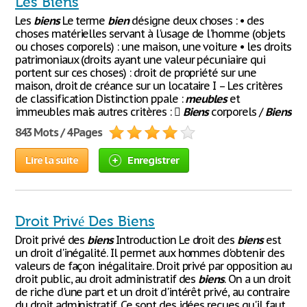
Les Biens
Les
biens
Le terme
bien
désigne deux choses : • des
choses matérielles servant à l'usage de l'homme (objets
ou choses corporels) : une maison, une voiture • les droits
patrimoniaux (droits ayant une valeur pécuniaire qui
portent sur ces choses) : droit de propriété sur une
maison, droit de créance sur un locataire I – Les critères
de classification Distinction ppale :
meubles
et
immeubles mais autres critères : 
Biens
corporels /
Biens
843 Mots / 4 Pages
Lire la suite
Enregistrer
Droit Privé Des Biens
Droit privé des
biens
Introduction Le droit des
biens
est
un droit d'inégalité. Il permet aux hommes d'obtenir des
valeurs de façon inégalitaire. Droit privé par opposition au
droit public, au droit administratif des
biens
. On a un droit
de riche d'une part et un droit d'intérêt privé, au contraire
du droit administratif. Ce sont des idées reçues qu'il faut