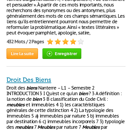
et persuader ». À partir de ces mots importants, nous
recherchons des synonymes ou des antonymes, plus
généralement des mots de ces champs sémantiques. Les
liens qu’ils entretiennent pourront nous permettre de
reformuler la problématique. Ainsi « textes littéraires »
peut évoquer pamphlet, apologie, satire,
432 Mots / 2 Pages
Lire la suite
Enregistrer
Droit Des Biens
Droit des
biens
Nanterre – L1 – Semestre 2
INTRODUCTION 3 I Qu'est ce qu'un
bien
? 3 A définition :
la notion de
bien
3 B classification du Code Civil :
meubles
et immeubles 4 1) les caractéristiques
générales de cette distinction 4 2) La typologie des
immeubles 5 a) immeubles par nature 5 b) immeubles
par destination 6 c) immeubles incorporels 7 3) typologie
des
meubles
7
Meubles
par nature 7
Meubles
par