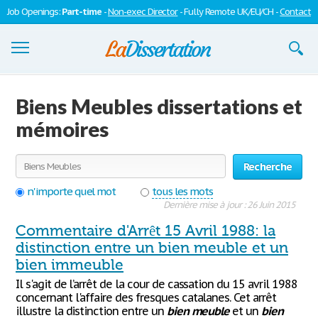
Job Openings:
Part-time
-
Non-exec Director
- Fully Remote UK/EU/CH -
Contact
Dissertations
Biens Meubles dissertations et
S'inscrire
mémoires
Se connecter
Recherche
Contactez-nous
n'importe quel mot
tous les mots
Dernière mise à jour : 26 Juin 2015
Commentaire d'Arrêt 15 Avril 1988: la
distinction entre un bien meuble et un
bien immeuble
Il s'agit de l’arrêt de la cour de cassation du 15 avril 1988
concernant l'affaire des fresques catalanes. Cet arrêt
illustre la distinction entre un
bien
meuble
et un
bien