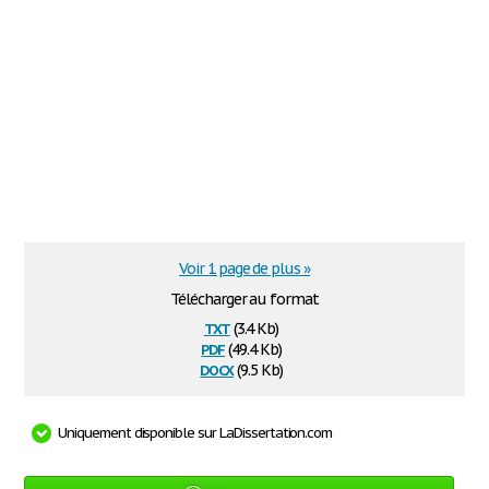
Voir 1 page de plus »
Télécharger au format
txt
(3.4 Kb)
pdf
(49.4 Kb)
docx
(9.5 Kb)
Uniquement disponible sur LaDissertation.com