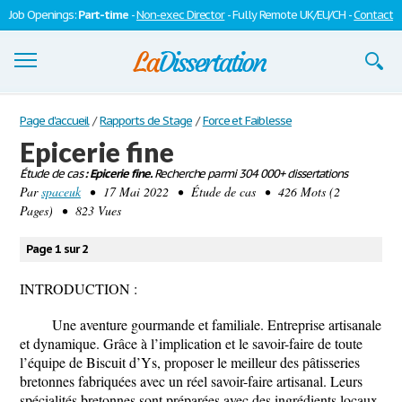
Job Openings:
Part-time
-
Non-exec Director
- Fully Remote UK/EU/CH -
Contact
Dissertations
Page d'accueil
/
Rapports de Stage
/
Force et Faiblesse
Epicerie fine
S'inscrire
Étude de cas
: Epicerie fine.
Recherche parmi 304 000+ dissertations
Par
Se connecter
spaceuk
• 17 Mai 2022 • Étude de cas • 426 Mots (2
Pages) • 823 Vues
Contactez-nous
Page 1 sur 2
INTRODUCTION :
Une aventure gourmande et familiale. Entreprise artisanale
et dynamique. Grâce à l’implication et le savoir-faire de toute
l’équipe de Biscuit d’Ys, proposer le meilleur des pâtisseries
bretonnes fabriquées avec un réel savoir-faire artisanal. Leurs
spécialités bretonnes sont préparées avec des ingrédients locaux,