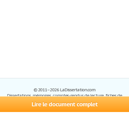
© 2011–2026 LaDissertation.com
Dissertations, mémoires, comptes-rendus de lecture, fiches de
lectures, exemples du BAC
Lire le document complet
Dissertations
S'inscrire