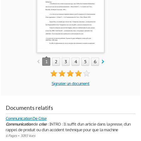
1
2
3
4
5
6
7
8
9
10
Signaler un document
Documents relatifs
Communication De Crise
Communication
de
crise
: INTRO : Il suffit d'un article dans la presse, d'un
rappel de produit ou d'un accident technique pour que la machine
6 Pages
•
3093 Vues