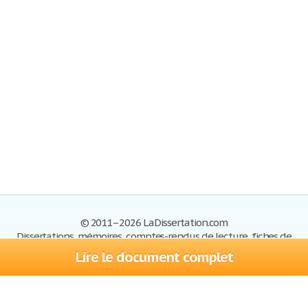
© 2011–2026 LaDissertation.com
Dissertations, mémoires, comptes-rendus de lecture, fiches de
lectures, exemples du BAC
Lire le document complet
Dissertations