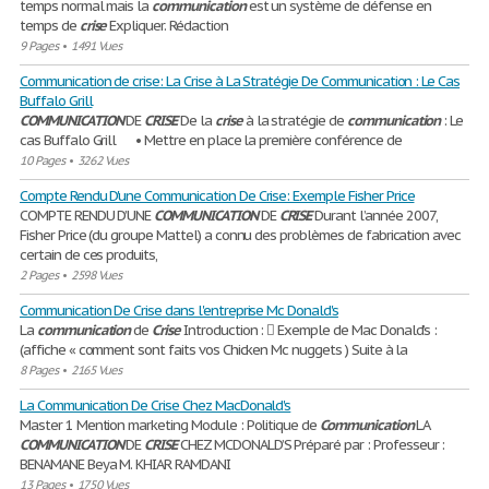
temps normal mais la
communication
est un système de défense en
temps de
crise
Expliquer. Rédaction
9 Pages
•
1491 Vues
Communication de crise: La Crise à La Stratégie De Communication : Le Cas
Buffalo Grill
COMMUNICATION
DE
CRISE
De la
crise
à la stratégie de
communication
: Le
cas Buffalo Grill • Mettre en place la première conférence de
10 Pages
•
3262 Vues
Compte Rendu D'une Communication De Crise: Exemple Fisher Price
COMPTE RENDU D’UNE
COMMUNICATION
DE
CRISE
Durant l’année 2007,
Fisher Price (du groupe Mattel) a connu des problèmes de fabrication avec
certain de ces produits,
2 Pages
•
2598 Vues
Communication De Crise dans l'entreprise Mc Donald's
La
communication
de
Crise
Introduction :  Exemple de Mac Donald’s :
(affiche « comment sont faits vos Chicken Mc nuggets ) Suite à la
8 Pages
•
2165 Vues
La Communication De Crise Chez MacDonald's
Master 1 Mention marketing Module : Politique de
Communication
LA
COMMUNICATION
DE
CRISE
CHEZ MCDONALD’S Préparé par : Professeur :
BENAMANE Beya M. KHIAR RAMDANI
13 Pages
•
1750 Vues