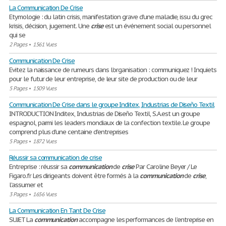
La Communication De Crise
Etymologie : du latin crisis, manifestation grave d'une maladie, issu du grec
krisis, décision, jugement. Une
crise
est un événement social ou personnel
qui se
2 Pages
•
1561 Vues
Communication De Crise
Evitez la naissance de rumeurs dans l’organisation : communiquez ! Inquiets
pour le futur de leur entreprise, de leur site de production ou de leur
5 Pages
•
1509 Vues
Communication De Crise dans le groupe Inditex, Industrias de Diseño Textil
INTRODUCTION Inditex, Industrias de Diseño Textil, S.A.est un groupe
espagnol, parmi les leaders mondiaux de la confection textile. Le groupe
comprend plus d'une centaine d'entreprises
5 Pages
•
1872 Vues
Réussir sa communication de crise
Entreprise : réussir sa
communication
de
crise
Par Caroline Beyer / Le
Figaro.fr Les dirigeants doivent être formés à la
communication
de
crise
,
l’assumer et
3 Pages
•
1656 Vues
La Communication En Tant De Crise
SUJET La
communication
accompagne les performances de l’entreprise en