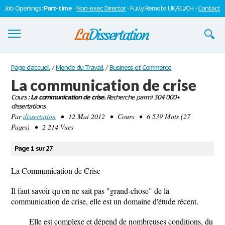
Job Openings:
Part-time
-
Non-exec Director
- Fully Remote UK/EU/CH -
Contact
Dissertations
Page d'accueil
/
Monde du Travail
/
Business et Commerce
La communication de crise
S'inscrire
Cours
: La communication de crise.
Recherche parmi 304 000+
dissertations
Se connecter
Par
dissertation
• 12 Mai 2012 • Cours • 6 539 Mots (27
Pages) • 2 214 Vues
Contactez-nous
Page 1 sur 27
La Communication de Crise
Il faut savoir qu'on ne sait pas "grand-chose" de la
communication de crise, elle est un domaine d'étude récent.
Elle est complexe et dépend de nombreuses conditions, du