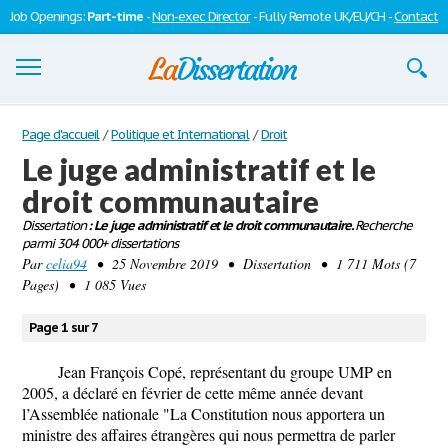
Job Openings:
Part-time
-
Non-exec Director
- Fully Remote UK/EU/CH -
Contact
Dissertations
Page d'accueil
/
Politique et International
/
Droit
Le juge administratif et le
S'inscrire
droit communautaire
Se connecter
Dissertation
: Le juge administratif et le droit communautaire.
Recherche
parmi 304 000+ dissertations
Contactez-nous
Par
celia94
• 25 Novembre 2019 • Dissertation • 1 711 Mots (7
Pages) • 1 085 Vues
Page 1 sur 7
Jean François Copé, représentant du groupe UMP en
2005, a déclaré en février de cette même année devant
l’Assemblée nationale "La Constitution nous apportera un
ministre des affaires étrangères qui nous permettra de parler