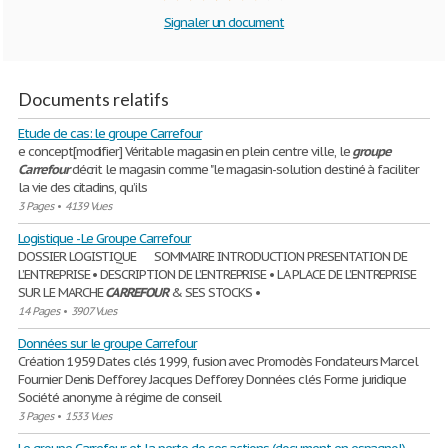
Signaler un document
Documents relatifs
Etude de cas: le groupe Carrefour
e concept[modifier] Véritable magasin en plein centre ville, le
groupe
Carrefour
décrit le magasin comme "le magasin-solution destiné à faciliter
la vie des citadins, qu’ils
3 Pages
•
4139 Vues
Logistique - Le Groupe Carrefour
DOSSIER LOGISTIQUE SOMMAIRE INTRODUCTION PRESENTATION DE
L’ENTREPRISE • DESCRIPTION DE L’ENTREPRISE • LA PLACE DE L’ENTREPRISE
SUR LE MARCHE
CARREFOUR
& SES STOCKS •
14 Pages
•
3907 Vues
Données sur le groupe Carrefour
Création 1959 Dates clés 1999, fusion avec Promodès Fondateurs Marcel
Fournier Denis Defforey Jacques Defforey Données clés Forme juridique
Société anonyme à régime de conseil
3 Pages
•
1533 Vues