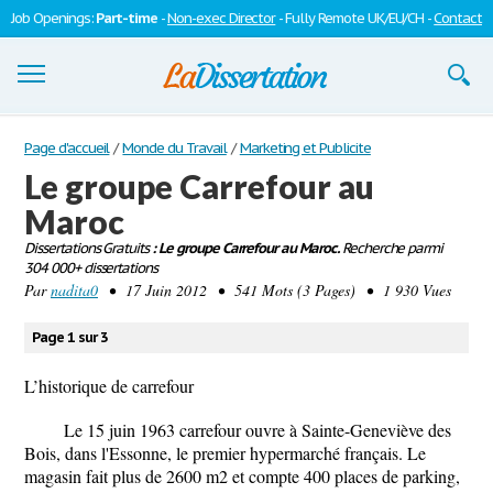
Job Openings:
Part-time
-
Non-exec Director
- Fully Remote UK/EU/CH -
Contact
Dissertations
Page d'accueil
/
Monde du Travail
/
Marketing et Publicite
Le groupe Carrefour au
S'inscrire
Maroc
Se connecter
Dissertations Gratuits
: Le groupe Carrefour au Maroc.
Recherche parmi
304 000+ dissertations
Contactez-nous
Par
nadita0
• 17 Juin 2012 • 541 Mots (3 Pages) • 1 930 Vues
Page 1 sur 3
L’historique de carrefour
Le 15 juin 1963 carrefour ouvre à Sainte-Geneviève des
Bois, dans l'Essonne, le premier hypermarché français. Le
magasin fait plus de 2600 m2 et compte 400 places de parking,