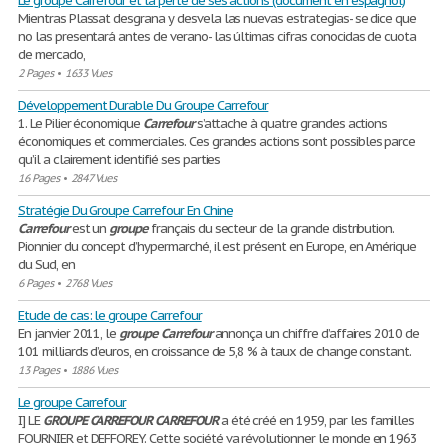
Le groupe Carrefour et la perte de ses actions (document en espagnol)
Mientras Plassat desgrana y desvela las nuevas estrategias- se dice que
no las presentará antes de verano- las últimas cifras conocidas de cuota
de mercado,
2 Pages
•
1633 Vues
Développement Durable Du Groupe Carrefour
1. Le Pilier économique
Carrefour
s’attache à quatre grandes actions
économiques et commerciales. Ces grandes actions sont possibles parce
qu’il a clairement identifié ses parties
16 Pages
•
2847 Vues
Stratégie Du Groupe Carrefour En Chine
Carrefour
est un
groupe
français du secteur de la grande distribution.
Pionnier du concept d’hypermarché, il est présent en Europe, en Amérique
du Sud, en
6 Pages
•
2768 Vues
Etude de cas: le groupe Carrefour
En janvier 2011, le
groupe
Carrefour
annonça un chiffre d’affaires 2010 de
101 milliards d’euros, en croissance de 5,8 % à taux de change constant.
13 Pages
•
1886 Vues
Le groupe Carrefour
I] LE
GROUPE
CARREFOUR
CARREFOUR
a été créé en 1959, par les familles
FOURNIER et DEFFOREY. Cette société va révolutionner le monde en 1963