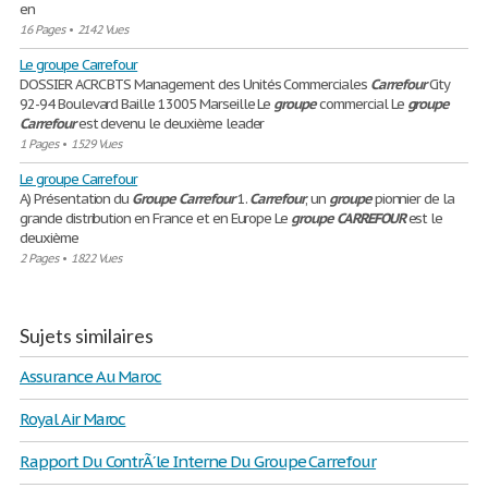
en
16 Pages
•
2142 Vues
Le groupe Carrefour
DOSSIER ACRC BTS Management des Unités Commerciales
Carrefour
City
92-94 Boulevard Baille 13005 Marseille Le
groupe
commercial Le
groupe
Carrefour
est devenu le deuxième leader
1 Pages
•
1529 Vues
Le groupe Carrefour
A) Présentation du
Groupe
Carrefour
1.
Carrefour
, un
groupe
pionnier de la
grande distribution en France et en Europe Le
groupe
CARREFOUR
est le
deuxième
2 Pages
•
1822 Vues
Sujets similaires
Assurance Au Maroc
Royal Air Maroc
Rapport Du ContrÃ´le Interne Du Groupe Carrefour