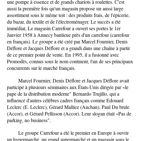
une pompe à essence et de grands chariots à roulettes. C'est
aussi la première fois qu'un magasin propose un aussi large
assortiment sous le même toit : des produits frais, de l'épicerie,
du bazar, du textile et de l'électroménager. Le succès a été
immédiat, Le magasin Carrefour a ouvert ses portes le 1er
Janvier 1958 à Annecy banlieue près d'un carrefour (carrefour
en français). Le groupe a été créé par Marcel Fournier, Denis
Déflore et Jacques Déflore et a grandi dans une chaîne à partir
de ce premier point de vente. En 1995, il a fusionné avec
Promodès, connus sous le nom continent, l'un de ses principaux
concurrents sur le marché français.
Marcel Fournier, Denis Déflore et Jacques Déflore avait
participé à plusieurs séminaires aux États-Unis dirigée par «le
pape de la distribution moderne" Bernardo Trujillo, qui a
influencé d'autres célèbres cadres français comme Edouard
Leclerc (E. Leclerc), Gérard Malliez (Auchan), Paul Du brule
(Accor), et Gérard Pellisson (Accor). Leur slogan était «Pas de
parking, no business".
Le groupe Carrefour a été le premier en Europe à ouvrir
un hypermarché, un grand supermarché et un magasin sous le