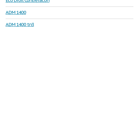
Eco Droit Contrefacon
ADM 1400
ADM 1400 tn3