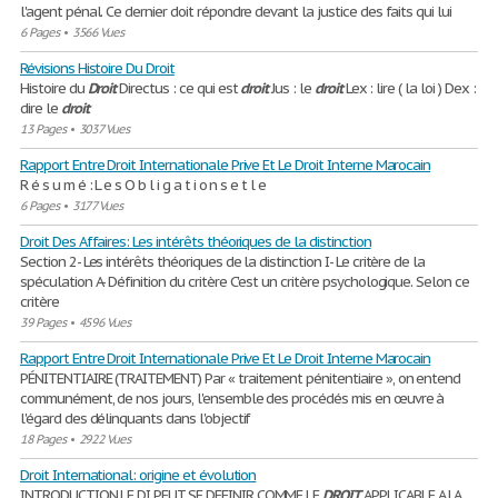
l'agent pénal. Ce dernier doit répondre devant la justice des faits qui lui
6 Pages
•
3566 Vues
Révisions Histoire Du Droit
Histoire du
Droit
Directus : ce qui est
droit
Jus : le
droit
Lex : lire ( la loi ) Dex :
dire le
droit
13 Pages
•
3037 Vues
Rapport Entre Droit Internationale Prive Et Le Droit Interne Marocain
R é s u m é : L e s O b l i g a t i o n s e t l e
6 Pages
•
3177 Vues
Droit Des Affaires: Les intérêts théoriques de la distinction
Section 2- Les intérêts théoriques de la distinction I- Le critère de la
spéculation A- Définition du critère C'est un critère psychologique. Selon ce
critère
39 Pages
•
4596 Vues
Rapport Entre Droit Internationale Prive Et Le Droit Interne Marocain
PÉNITENTIAIRE (TRAITEMENT) Par « traitement pénitentiaire », on entend
communément, de nos jours, l'ensemble des procédés mis en œuvre à
l'égard des délinquants dans l'objectif
18 Pages
•
2922 Vues
Droit International: origine et évolution
INTRODUCTION LE DI PEUT SE DEFINIR COMME LE
DROIT
APPLICABLE A LA