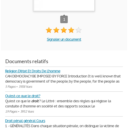
1
Signaler un document
Documents relatifs
Religion D'état Et Droits De L'homme
CAN DEMOCRACY BE IMPOSED BY FORCE Introduction It is well known that
democracy is government of the people, by the people, for the people as
5 Pages
•
3938 Vues
Qu'est-ce que le droit?
Qu’est ce que le
droit
? Le Littré : ensemble des règles qui régisse la
conduite d l’homme en société et des rapports sociaux Le
19 Pages
•
3952 Vues
Droit pénal général Cours
1 - GÉNÉRALITÉS Dans chaque situation pénale, on distingue la victime de