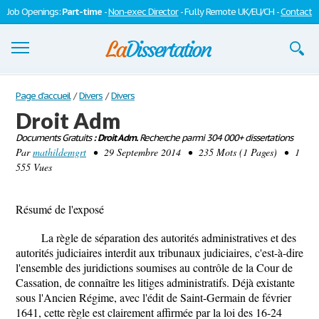
Job Openings:
Part-time
-
Non-exec Director
- Fully Remote UK/EU/CH -
Contact
Dissertations
Page d'accueil
/
Divers
/
Divers
Droit Adm
S'inscrire
Documents Gratuits
: Droit Adm.
Recherche parmi 304 000+ dissertations
Par
Se connecter
mathildemgrt
• 29 Septembre 2014 • 235 Mots (1 Pages) • 1
555 Vues
Contactez-nous
Résumé de l'exposé
La règle de séparation des autorités administratives et des
autorités judiciaires interdit aux tribunaux judiciaires, c'est-à-dire
l'ensemble des juridictions soumises au contrôle de la Cour de
Cassation, de connaître les litiges administratifs. Déjà existante
sous l'Ancien Régime, avec l'édit de Saint-Germain de février
1641, cette règle est clairement affirmée par la loi des 16-24