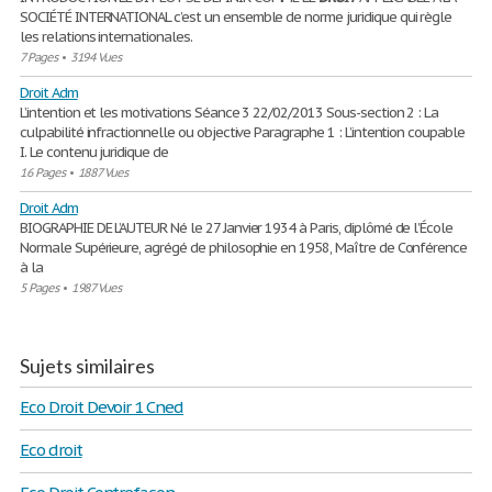
SOCIÉTÉ INTERNATIONAL c’est un ensemble de norme juridique qui règle
les relations internationales.
7 Pages
•
3194 Vues
Droit Adm
L’intention et les motivations Séance 3 22/02/2013 Sous-section 2 : La
culpabilité infractionnelle ou objective Paragraphe 1 : L’intention coupable
I. Le contenu juridique de
16 Pages
•
1887 Vues
Droit Adm
BIOGRAPHIE DE L’AUTEUR Né le 27 Janvier 1934 à Paris, diplômé de l’École
Normale Supérieure, agrégé de philosophie en 1958, Maître de Conférence
à la
5 Pages
•
1987 Vues
Sujets similaires
Eco Droit Devoir 1 Cned
Eco droit