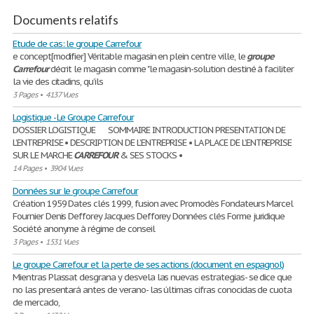
Documents relatifs
Etude de cas: le groupe Carrefour
e concept[modifier] Véritable magasin en plein centre ville, le
groupe
Carrefour
décrit le magasin comme "le magasin-solution destiné à faciliter
la vie des citadins, qu’ils
3 Pages
•
4137 Vues
Logistique - Le Groupe Carrefour
DOSSIER LOGISTIQUE SOMMAIRE INTRODUCTION PRESENTATION DE
L’ENTREPRISE • DESCRIPTION DE L’ENTREPRISE • LA PLACE DE L’ENTREPRISE
SUR LE MARCHE
CARREFOUR
& SES STOCKS •
14 Pages
•
3904 Vues
Données sur le groupe Carrefour
Création 1959 Dates clés 1999, fusion avec Promodès Fondateurs Marcel
Fournier Denis Defforey Jacques Defforey Données clés Forme juridique
Société anonyme à régime de conseil
3 Pages
•
1531 Vues
Le groupe Carrefour et la perte de ses actions (document en espagnol)
Mientras Plassat desgrana y desvela las nuevas estrategias- se dice que
no las presentará antes de verano- las últimas cifras conocidas de cuota
de mercado,