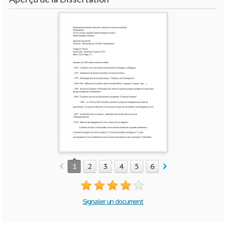
1
2
3
4
5
6
7
8
9
10
Signaler un document