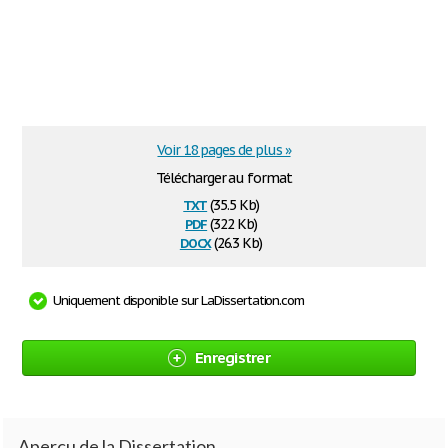
Voir 18 pages de plus »
Télécharger au format
txt
(35.5 Kb)
pdf
(322 Kb)
docx
(26.3 Kb)
Uniquement disponible sur LaDissertation.com
Enregistrer
Aperçu de la Dissertation