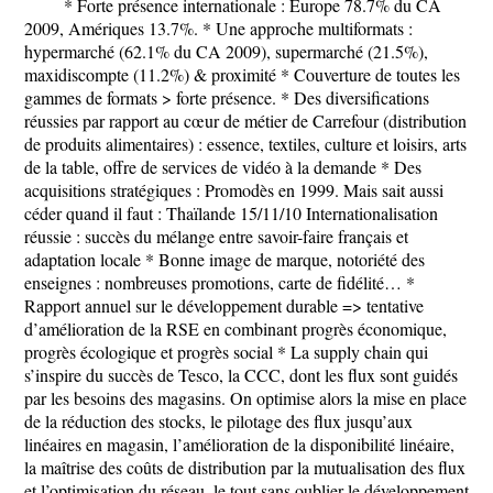
* Forte présence internationale : Europe 78.7% du CA
2009, Amériques 13.7%. * Une approche multiformats :
hypermarché (62.1% du CA 2009), supermarché (21.5%),
maxidiscompte (11.2%) & proximité * Couverture de toutes les
gammes de formats > forte présence. * Des diversifications
réussies par rapport au cœur de métier de Carrefour (distribution
de produits alimentaires) : essence, textiles, culture et loisirs, arts
de la table, offre de services de vidéo à la demande * Des
acquisitions stratégiques : Promodès en 1999. Mais sait aussi
céder quand il faut : Thaïlande 15/11/10 Internationalisation
réussie : succès du mélange entre savoir-faire français et
adaptation locale * Bonne image de marque, notoriété des
enseignes : nombreuses promotions, carte de fidélité… *
Rapport annuel sur le développement durable => tentative
d’amélioration de la RSE en combinant progrès économique,
progrès écologique et progrès social * La supply chain qui
s’inspire du succès de Tesco, la CCC, dont les flux sont guidés
par les besoins des magasins. On optimise alors la mise en place
de la réduction des stocks, le pilotage des flux jusqu’aux
linéaires en magasin, l’amélioration de la disponibilité linéaire,
la maîtrise des coûts de distribution par la mutualisation des flux
et l’optimisation du réseau, le tout sans oublier le développement