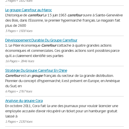
2 Pages
•
1632 Vues
Le groupe Carrefour au Maroc
L’historique de
carrefour
Le 15 juin 1963
carrefour
ouvre à Sainte-Geneviève
des Bois, dans l'Essonne, le premier hypermarché français. Le magasin fait
plus de 2600
3 Pages
•
1928 Vues
Développement Durable Du Groupe Carrefour
1. Le Pilier économique
Carrefour
s’attache à quatre grandes actions
économiques et commerciales. Ces grandes actions sont possibles parce
qu’il a clairement identifié ses parties
16 Pages
•
2846 Vues
Stratégie Du Groupe Carrefour En Chine
Carrefour
est un
groupe
français du secteur de la grande distribution.
Pionnier du concept d’hypermarché, il est présent en Europe, en Amérique
du Sud, en
6 Pages
•
2767 Vues
Analyse du groupe Cora
En octobre 2011, Cora fait la une des journaux pour vouloir licencier une
employée accusée d'avoir récupéré un ticket pour un hamburger gratuit
laissé à
1 Pages
•
2130 Vues