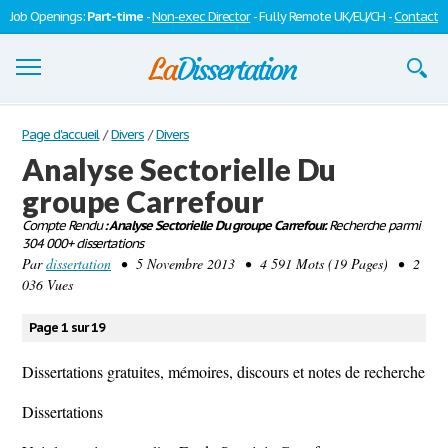
Job Openings:
Part-time
-
Non-exec Director
- Fully Remote UK/EU/CH -
Contact
Dissertations
Page d'accueil
/
Divers
/
Divers
Analyse Sectorielle Du
S'inscrire
groupe Carrefour
Se connecter
Compte Rendu
: Analyse Sectorielle Du groupe Carrefour.
Recherche parmi
304 000+ dissertations
Contactez-nous
Par
dissertation
• 5 Novembre 2013 • 4 591 Mots (19 Pages) • 2
036 Vues
Page 1 sur 19
Dissertations gratuites, mémoires, discours et notes de recherche
Dissertations