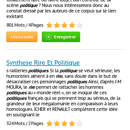
scène
politique
? Nous nous intéresserons donc au
constat dressé par les auteurs de ce corpus sur le lien
existant
801 Mots / 4 Pages
Lire la suite
Enregistrer
Synthese Rire Et Politique
s railleries
politiques
. Si la
politique
se veut sérieuse, les
humoristes aiment à en
rire
, sans doute dans le but de
désacraliser ces personnages
politiques
. Ainsi, d’après J-M
MOURA, le
rire
permet de rattacher les hommes
politiques
au « monde réel », on se moque de ces
politiques
français qui se prennent trop au sérieux, de la
grandeur de leur mégalomanie en comparaison à leurs
homologues. ICHER et RENAULT complètent cette idée
en soulignant le
324 Mots / 2 Pages