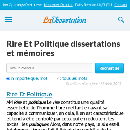
Job Openings:
Part-time
-
Non-exec Director
- Fully Remote UK/EU/CH -
Contact
Dissertations
Rire Et Politique dissertations
S'inscrire
et mémoires
Se connecter
Recherche
Contactez-nous
n'importe quel mot
tous les mots
Dernière mise à jour : 17 Août 2015
Rire Et Politique
AM
Rire
et
politique
Le
rire
constitue une qualité
essentielle de l’homme libre mettant en avant sa
capacité à communiquer, en cela, il en est caractéristique
et tend à être contrôlé par ceux qui en redoutent les
excès ; les
politiques
. Alors, dans notre pays, le
rire
est-il
totalement libre ou fait-il l’objet d’un contrôle de la