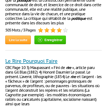
que la
politique
est la construction permanente d’une
communauté de droit, et l’exercice de ce droit dans cette
communauté, elle est une réalité publique, une
présence dans la vie de chacun, et une pratique
collective. La critique qui s’établit de la
politique
est
présente dans les discours les plus
505 Mots / 3 Pages
Lire la suite
Enregistrer
Le Rire Pourquoi Faire
CBC Page 10 3) Maupassant « Fini de
rire
», article paru
dans Gil Blas (1882) 4) Honoré Daumier Le passé. Le
présent. L'avenir, lithographie (1834) Le
rire
et l’argent - les
« fâcheux » de l'argent : personnages grotesques de
parvenus, de profiteurs, ou de pauvres - les situations où
l'argent déconstruit les repères et les relations (La
Cagnotte par exemple) - les modèles économiques
raillés ou caricaturés (capitalisme, socialisme naissant)
ainsi que leurs