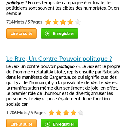
politique
? En ces temps de campagne électorale, les
politiciens sont souvent les cibles des humoristes. Or, on
semble
714 Mots / 3 Pages
Lire la suite
Enregistrer
Le Rire, Un Contre Pouvoir politique ?
Le
rire
, un contre pouvoir
politique
? « Le
rire
est le propre
de l’homme » relatait Aristote, repris ensuite par Rabelais
dans le manifeste de Gargantua, ce qui signifie que dès
qu'il y a de l'humain, il y a la possibilité de
rire
. Le
rire
est
la manifestation même d’un sentiment de joie, en effet,
le premier rôle de l’humour est de divertir, amuser les
personnes. Le
rire
dispose également d’une fonction
sociale car
1 206 Mots / 5 Pages
Lire la suite
Enregistrer