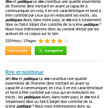
Rire
et
politique
Le
rire
constitue une qualité essentielle
de l’homme libre mettant en avant sa capacité à
communiquer, en cela, il en est caractéristique et tend à
être contrôlé par ceux qui en redoutent les excès ; les
politiques
. Alors, dans notre pays, le
rire
est-il totalement
libre ou fait-il l’objet d’un contrôle de la scène
politique
?
Nous nous intéresserons donc au constat dressé par les
auteurs de ce corpus sur le lien
320 Mots / 2 Pages
Lire la suite
Enregistrer
Rire et politique
AM
Rire
et
politique
Le
rire
constitue une qualité
essentielle de l’homme libre mettant en avant sa
capacité à communiquer, en cela, il en est caractéristique
et tend à être contrôlé par ceux qui en redoutent les
excès ; les
politiques
. Alors, dans notre pays, le
rire
est-il
totalement libre ou fait-il l’objet d’un contrôle de la
scène
politique
? Nous nous intéresserons donc au