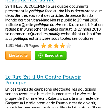
SYNTHESE DE DOCUMENTS Les quatre documents
présentent la
politique
face au
rire
. Nous découvrons que
deux d’entres eux sont des articles de presse l’un du
Monde écrit par Jean-Marc Moura publié le 29 mai 2010
intitulé « Quelle
politique
du
rire
» et l’autre de Libération
rédigé par Bruno Icher et Gilles Renault, le 27 mars 2010
se nommant « Quand les
politiques
bouffent du bouffon
». La
politique
est analysée sous toutes ses coutures
1 131 Mots / 5 Pages
Lire la suite
Enregistrer
Le Rire Est-il Un Contre Pouvoir
Politique
En ces temps de campagne électorale, les politiciens
sont souvent les cibles des humoristes. « Le
rire
est le
propre de l’homme’’ écrit Rabelais dans le manifeste de
Gargantua. Le rôle premier de l’humour est de divertir,
amusé les personnes, mais son rôle s’est élargis au fil des