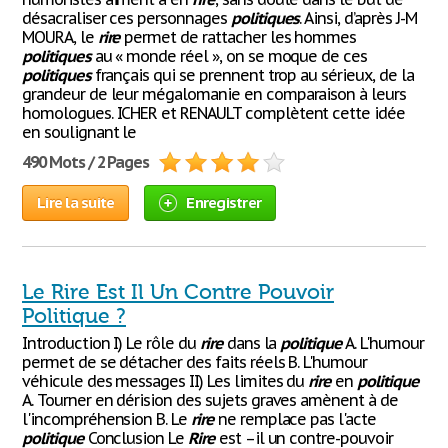
désacraliser ces personnages
politiques
. Ainsi, d’après J-M
MOURA, le
rire
permet de rattacher les hommes
politiques
au « monde réel », on se moque de ces
politiques
français qui se prennent trop au sérieux, de la
grandeur de leur mégalomanie en comparaison à leurs
homologues. ICHER et RENAULT complètent cette idée
en soulignant le
490 Mots / 2 Pages
Lire la suite
Enregistrer
Le Rire Est Il Un Contre Pouvoir
Politique ?
Introduction I) Le rôle du
rire
dans la
politique
A. L'humour
permet de se détacher des faits réels B. L'humour
véhicule des messages II) Les limites du
rire
en
politique
A. Tourner en dérision des sujets graves amènent à de
l'incompréhension B. Le
rire
ne remplace pas l'acte
politique
Conclusion Le
Rire
est –il un contre-pouvoir