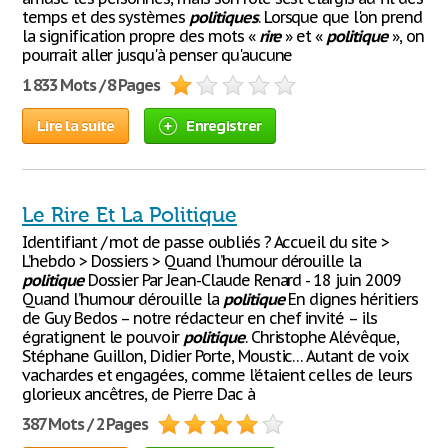
temps et des systèmes
politiques
. Lorsque que l'on prend
la signification propre des mots «
rire
» et «
politique
», on
pourrait aller jusqu'à penser qu'aucune
1 833 Mots / 8 Pages
Lire la suite
Enregistrer
Le Rire Et La Politique
Identifiant / mot de passe oubliés ? Accueil du site >
L’hebdo > Dossiers > Quand l’humour dérouille la
politique
Dossier Par Jean-Claude Renard - 18 juin 2009
Quand l’humour dérouille la
politique
En dignes héritiers
de Guy Bedos – notre rédacteur en chef invité – ils
égratignent le pouvoir
politique
. Christophe Alévêque,
Stéphane Guillon, Didier Porte, Moustic… Autant de voix
vachardes et engagées, comme l’étaient celles de leurs
glorieux ancêtres, de Pierre Dac à
387 Mots / 2 Pages