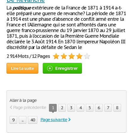
La
politique
extérieure de la France de 1871 à 1914 a-t-
elle préparé une guerre de revanche? La période de 1871
à 1914 est une phase d'absence de conflit armé entre la
France et l'Allemagne qui se sont affrontés dans une
guerre franco-prussienne du 19 janvier 1870 au 29 juillet
1871, puis à l'occasion de la Première Guerre Mondiale
déclarée le 3 Août 1914. En 1870 l'empereur Napoléon III
discrédité par la défaite de Sedan le
2 914 Mots / 12 Pages
Lire la suite
Enregistrer
Aller à la page
Page précédente
1
2
3
4
5
6
7
8
Page suivante
9
...
40