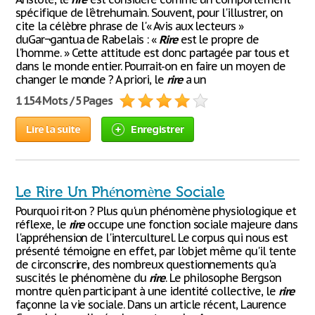
spécifique de l'êtrehumain. Souvent, pour l'illustrer, on
cite la célèbre phrase de l'« Avis aux lecteurs »
duGar¬gantua de Rabelais : «
Rire
est le propre de
l'homme. » Cette attitude est donc partagée par tous et
dans le monde entier. Pourrait-on en faire un moyen de
changer le monde ? A priori, le
rire
a un
1 154 Mots / 5 Pages
Lire la suite
Enregistrer
Le Rire Un Phénomène Sociale
Pourquoi rit-on ? Plus qu'un phénomène physiologique et
réflexe, le
rire
occupe une fonction sociale majeure dans
l'appréhension de l'interculturel. Le corpus qui nous est
présenté témoigne en effet, par l'objet même qu'il tente
de circonscrire, des nombreux questionnements qu'a
suscités le phénomène du
rire
. Le philosophe Bergson
montre qu'en participant à une identité collective, le
rire
façonne la vie sociale. Dans un article récent, Laurence