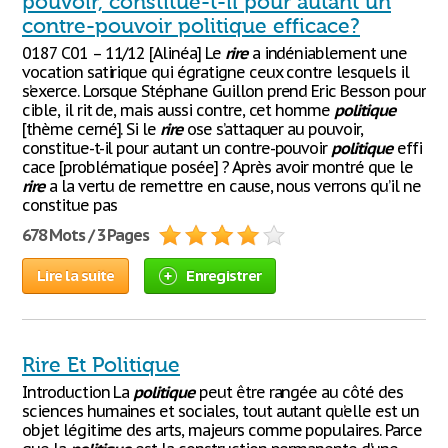
pouvoir, constitue-t-il pour autant un
contre-pouvoir politique efficace?
0187 C01 – 11/12 [Alinéa] Le
rire
a indéniablement une
vocation satirique qui égratigne ceux contre lesquels il
s’exerce. Lorsque Stéphane Guillon prend Eric Besson pour
cible, il rit de, mais aussi contre, cet homme
politique
[thème cerné]. Si le
rire
ose s’attaquer au pouvoir,
constitue-t-il pour autant un contre-pouvoir
politique
effi
cace [problématique posée] ? Après avoir montré que le
rire
a la vertu de remettre en cause, nous verrons qu’il ne
constitue pas
678 Mots / 3 Pages
Lire la suite
Enregistrer
Rire Et Politique
Introduction La
politique
peut être rangée au côté des
sciences humaines et sociales, tout autant qu’elle est un
objet légitime des arts, majeurs comme populaires. Parce