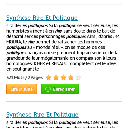
Synthèse Rire Et Politique
s railleries
politiques
. Si la
politique
se veut sérieuse, les
humoristes aiment à en
rire
, sans doute dans le but de
désacraliser ces personnages
politiques
. Ainsi, d’après J-M
MOURA, le
rire
permet de rattacher les hommes
politiques
au « monde réel », on se moque de ces
politiques
français qui se prennent trop au sérieux, de la
grandeur de leur mégalomanie en comparaison à leurs
homologues. ICHER et RENAULT complètent cette idée
en soulignant le
321 Mots / 2 Pages
Lire la suite
Enregistrer
Synthese Rire Et Politique
s railleries
politiques
. Si la
politique
se veut sérieuse, les
humoristes aiment à en
rire
, sans doute dans le but de