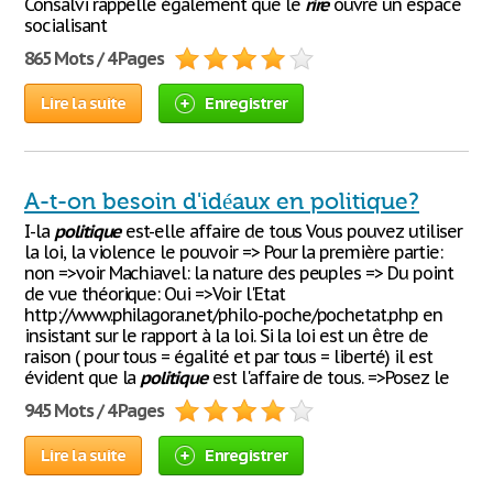
Consalvi rappelle également que le
rire
ouvre un espace
socialisant
865 Mots / 4 Pages
Lire la suite
Enregistrer
A-t-on besoin d'idéaux en politique?
I-la
politique
est-elle affaire de tous Vous pouvez utiliser
la loi, la violence le pouvoir => Pour la première partie:
non =>voir Machiavel: la nature des peuples => Du point
de vue théorique: Oui =>Voir l'Etat
http://www.philagora.net/philo-poche/pochetat.php en
insistant sur le rapport à la loi. Si la loi est un être de
raison ( pour tous = égalité et par tous = liberté) il est
évident que la
politique
est l'affaire de tous. =>Posez le
945 Mots / 4 Pages
Lire la suite
Enregistrer