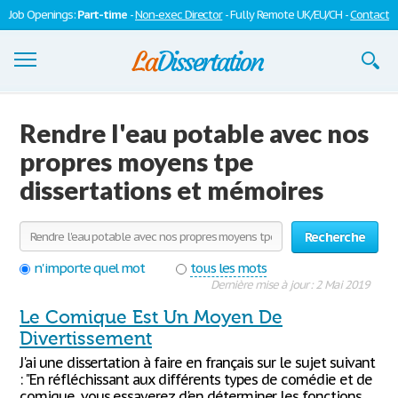
Job Openings:
Part-time
-
Non-exec Director
- Fully Remote UK/EU/CH -
Contact
Dissertations
Rendre l'eau potable avec nos
S'inscrire
propres moyens tpe
dissertations et mémoires
Se connecter
Contactez-nous
Recherche
n'importe quel mot
tous les mots
Dernière mise à jour : 2 Mai 2019
Le Comique Est Un Moyen De
Divertissement
J'ai une dissertation à faire en français sur le sujet suivant
: "En réfléchissant aux différents types de comédie et de
comique, vous essayerez d'en déterminer les fonctions.