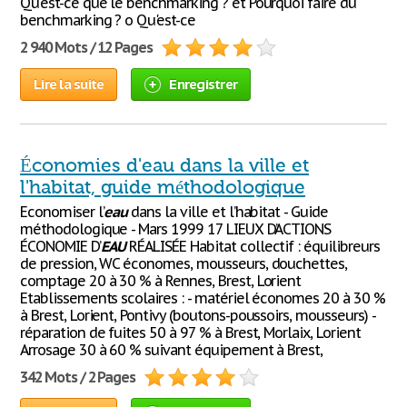
Qu'est-ce que le benchmarking ? et Pourquoi faire du
benchmarking ? o Qu'est-ce
2 940 Mots / 12 Pages
Lire la suite
Enregistrer
Économies d'eau dans la ville et
l'habitat, guide méthodologique
Economiser l’
eau
dans la ville et l’habitat - Guide
méthodologique - Mars 1999 17 LIEUX D’ACTIONS
ÉCONOMIE D’
EAU
RÉALISÉE Habitat collectif : équilibreurs
de pression, WC économes, mousseurs, douchettes,
comptage 20 à 30 % à Rennes, Brest, Lorient
Etablissements scolaires : - matériel économes 20 à 30 %
à Brest, Lorient, Pontivy (boutons-poussoirs, mousseurs) -
réparation de fuites 50 à 97 % à Brest, Morlaix, Lorient
Arrosage 30 à 60 % suivant équipement à Brest,
342 Mots / 2 Pages