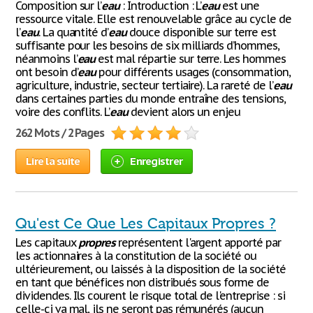
Composition sur l’
eau
: Introduction : L’
eau
est une
ressource vitale. Elle est renouvelable grâce au cycle de
l’
eau
. La quantité d’
eau
douce disponible sur terre est
suffisante pour les besoins de six milliards d’hommes,
néanmoins l’
eau
est mal répartie sur terre. Les hommes
ont besoin d’
eau
pour différents usages (consommation,
agriculture, industrie, secteur tertiaire). La rareté de l’
eau
dans certaines parties du monde entraîne des tensions,
voire des conflits. L’
eau
devient alors un enjeu
262 Mots / 2 Pages
Lire la suite
Enregistrer
Qu'est Ce Que Les Capitaux Propres ?
Les capitaux
propres
représentent l'argent apporté par
les actionnaires à la constitution de la société ou
ultérieurement, ou laissés à la disposition de la société
en tant que bénéfices non distribués sous forme de
dividendes. Ils courent le risque total de l'entreprise : si
celle-ci va mal, ils ne seront pas rémunérés (aucun