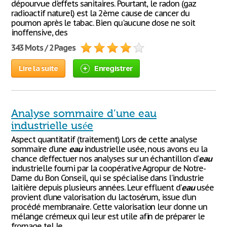
dépourvue d'effets sanitaires. Pourtant, le radon (gaz
radioactif naturel) est la 2ème cause de cancer du
poumon après le tabac. Bien qu'aucune dose ne soit
inoffensive, des
343 Mots / 2 Pages
Lire la suite
Enregistrer
Analyse sommaire d’une eau
industrielle usée
Aspect quantitatif (traitement) Lors de cette analyse
sommaire d’une
eau
industrielle usée, nous avons eu la
chance d’effectuer nos analyses sur un échantillon d’
eau
industrielle fourni par la coopérative Agropur de Notre-
Dame du Bon Conseil, qui se spécialise dans l’industrie
laitière depuis plusieurs années. Leur effluent d’
eau
usée
provient d’une valorisation du lactosérum, issue d’un
procédé membranaire. Cette valorisation leur donne un
mélange crémeux qui leur est utile afin de préparer le
fromage tel le