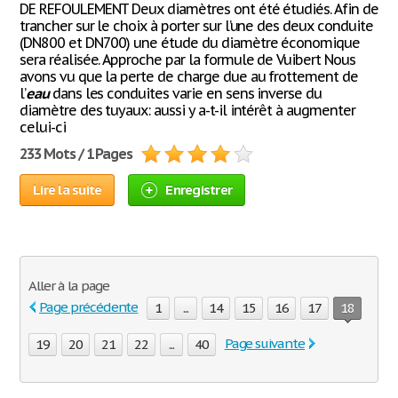
DE REFOULEMENT Deux diamètres ont été étudiés. Afin de
trancher sur le choix à porter sur l’une des deux conduite
(DN800 et DN700) une étude du diamètre économique
sera réalisée. Approche par la formule de Vuibert Nous
avons vu que la perte de charge due au frottement de
l’
eau
dans les conduites varie en sens inverse du
diamètre des tuyaux: aussi y a-t-il intérêt à augmenter
celui-ci
233 Mots / 1 Pages
Lire la suite
Enregistrer
Aller à la page
Page précédente
1
...
14
15
16
17
18
Page suivante
19
20
21
22
...
40