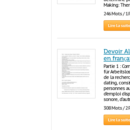
Making: Ther
246 Mots / 1
Lire la suit
Devoir A
en frança
Partie 1 : Co
für Arbeitsl
de la recher
dating, consi
personnes au
d’emploi disp
sonore, d’aut
308 Mots / 2
Lire la suit