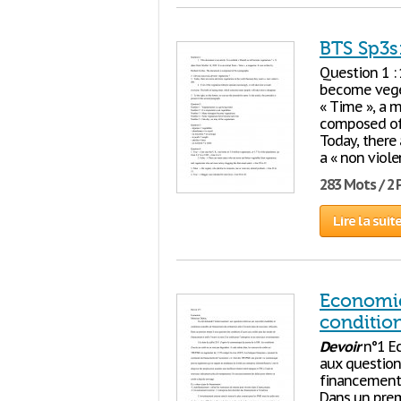
BTS Sp3s
Question 1 : 
become vegeta
« Time », a m
composed of 
Today, there
a « non viole
283 Mots / 2
Lire la suit
Economie 
conditio
Devoir
n°1 Ec
aux question
financement 
Dans un prem