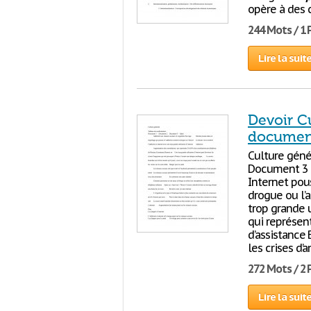
opère à des 
244 Mots / 1
Lire la suit
Devoir Cu
documents
Culture géné
Document 3 I
Internet pou
drogue ou l’a
trop grande 
qui représen
d’assistance 
les crises d’
272 Mots / 2
Lire la suit