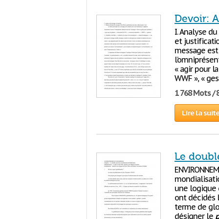
Devoir: 
I. Analyse d
et justificat
message est 
l’omniprésent
« agir pour l
WWF », « gesti
1 768 Mots / 
Lire la suit
Le doubl
ENVIRONNEME
mondialisatio
une logique d
ont décidés l
terme de glo
désigner le
p