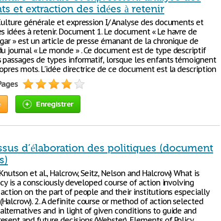
 et extraction des idées à retenir
Culture générale et expression I/ Analyse des documents et
es idées à retenir. Document 1. Le document « Le havre de
ogar » est un article de presse émanant de la chronique de
du journal « Le monde » . Ce document est de type descriptif
s passages de types informatif, lorsque les enfants témoignent
opres mots. L'idée directrice de ce document est la description
 Pages
e
Enregistrer
ssus d’élaboration des politiques (document
s)
Knutson et al., Halcrow, Seitz, Nelson and Halcrow) What is
licy is a consciously developed course of action involving
action on the part of people and their institutions especially
Halcrow). 2. A definite course or method of action selected
lternatives and in light of given conditions to guide and
esent and future decisions (Webster). Elements of Policy