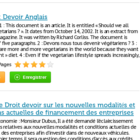
: Devoir Anglais
1 : This document is an article. It is entitled « Should we all
rians ? ». It dates from October 14, 2002. It is an extract from
agazine. It was written by Richard Corliss. The document is
five paragraphs. 2 : Devons nous tous devenir végétariens ? 3 :
 are more and more vegetarians in the world because they want
nt » diet. 4 : Even if the vegetarian lifestyle spreads increasingly,
 Pages
e
Enregistrer
Droit devoir sur les nouvelles modalités et
ns actuelles de financement des entreprises
onomie : Monsieur Dubus, Il a été demandé l’éclaircissement
s relatives aux nouvelles modalités et conditions actuelles de
des entreprises afin d’investir dans de nouveaux véhicules.
ier temps il sera question des conditions d’accès aux crédits