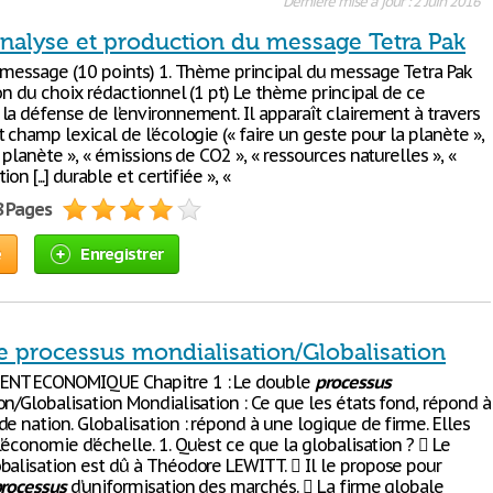
Dernière mise à jour : 2 Juin 2016
Analyse et production du message Tetra Pak
u message (10 points) 1. Thème principal du message Tetra Pak
ion du choix rédactionnel (1 pt) Le thème principal de ce
la défense de l’environnement. Il apparaît clairement à travers
 champ lexical de l’écologie (« faire un geste pour la planète »,
a planète », « émissions de CO2 », « ressources naturelles », «
on [...] durable et certifiée », «
8 Pages
e
Enregistrer
e processus mondialisation/Globalisation
NT ECONOMIQUE Chapitre 1 : Le double
processus
n/Globalisation Mondialisation : Ce que les états fond, répond à
e nation. Globalisation : répond à une logique de firme. Elles
’économie d’échelle. 1. Qu’est ce que la globalisation ?  Le
balisation est dû à Théodore LEWITT.  Il le propose pour
rocessus
d’uniformisation des marchés.  La firme globale