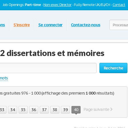
Job Openings:
Part-time
-
Non-exec Director
- Fully Remote UK/EU/CH -
Contact
ons
S'inscrire
Se connecter
Contactez-nous
 2 dissertations et mémoires
Recherche
 mots
ns gratuites 976 - 1 000 (affichage des premiers
1 000
résultats)
Page suivante
33
34
35
36
37
38
39
40