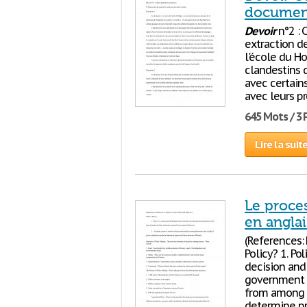
documents
Devoir
n°2 : 
extraction d
l'école du H
clandestins 
avec certain
avec leurs pr
645 Mots / 3
Lire la suit
Le proce
en anglai
(References: 
Policy? 1. Po
decision and 
government (
from among a
determine pr