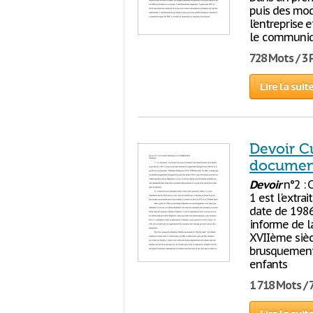
puis des mod
l’entreprise 
le communiqu
728 Mots / 3
Lire la suit
Devoir Cu
documents
Devoir
n°2 :
1 est l'extrai
date de 1986.
informe de l
XVIIème sièc
brusquement 
enfants
1 718 Mots / 