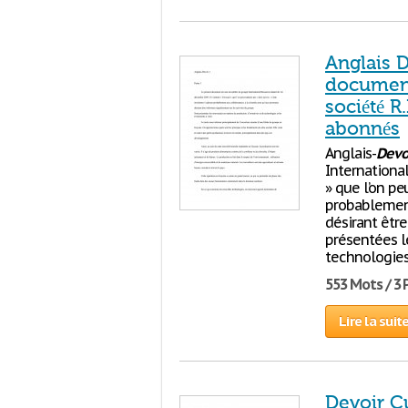
Anglais 
document 
société R
abonnés
Anglais-
Devo
International
» que l’on pe
probablement
désirant êtr
présentées l
technologies
553 Mots / 3
Lire la suit
Devoir Cu