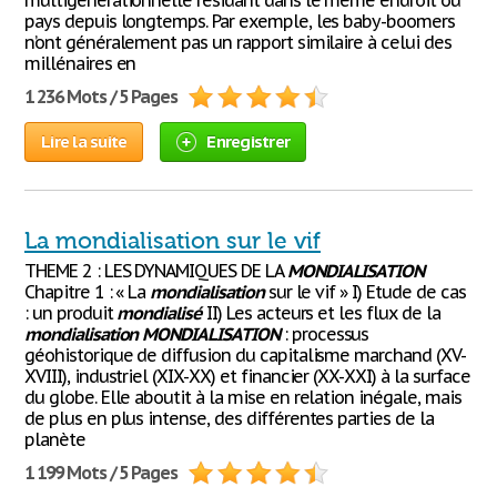
multigénérationnelle résidant dans le même endroit ou
pays depuis longtemps. Par exemple, les baby-boomers
n’ont généralement pas un rapport similaire à celui des
millénaires en
1 236 Mots / 5 Pages
Lire la suite
Enregistrer
La mondialisation sur le vif
THEME 2 : LES DYNAMIQUES DE LA
MONDIALISATION
Chapitre 1 : « La
mondialisation
sur le vif » I) Etude de cas
: un produit
mondialisé
II) Les acteurs et les flux de la
mondialisation
MONDIALISATION
: processus
géohistorique de diffusion du capitalisme marchand (XV-
XVIII), industriel (XIX-XX) et financier (XX-XXI) à la surface
du globe. Elle aboutit à la mise en relation inégale, mais
de plus en plus intense, des différentes parties de la
planète
1 199 Mots / 5 Pages