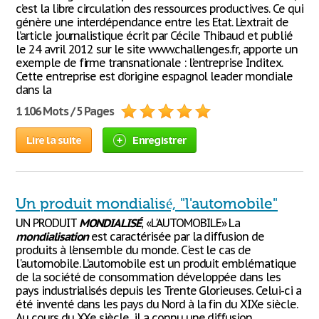
c’est la libre circulation des ressources productives. Ce qui
génère une interdépendance entre les Etat. L’extrait de
l’article journalistique écrit par Cécile Thibaud et publié
le 24 avril 2012 sur le site www.challenges.fr, apporte un
exemple de firme transnationale : l’entreprise Inditex.
Cette entreprise est d’origine espagnol leader mondiale
dans la
1 106 Mots / 5 Pages
Lire la suite
Enregistrer
Un produit mondialisé, "l'automobile"
UN PRODUIT
MONDIALISÉ
, «L'AUTOMOBILE» La
mondialisation
est caractérisée par la diffusion de
produits à l'ensemble du monde. C'est le cas de
l'automobile. L’automobile est un produit emblématique
de la société de consommation développée dans les
pays industrialisés depuis les Trente Glorieuses. Celui-ci a
été inventé dans les pays du Nord à la fin du XIXe siècle.
Au cours du XXe siècle, il a connu une diffusion