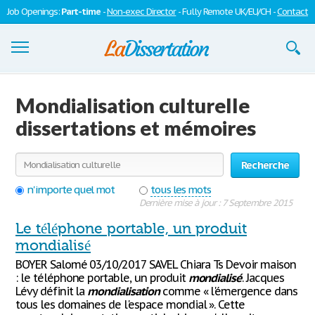
Job Openings:
Part-time
-
Non-exec Director
- Fully Remote UK/EU/CH -
Contact
Dissertations
Mondialisation culturelle
S'inscrire
dissertations et mémoires
Se connecter
Recherche
Contactez-nous
n'importe quel mot
tous les mots
Dernière mise à jour : 7 Septembre 2015
Le téléphone portable, un produit
mondialisé
BOYER Salomé 03/10/2017 SAVEL Chiara Ts Devoir maison
: le téléphone portable, un produit
mondialisé
. Jacques
Lévy définit la
mondialisation
comme « l'émergence dans
tous les domaines de l'espace mondial ». Cette