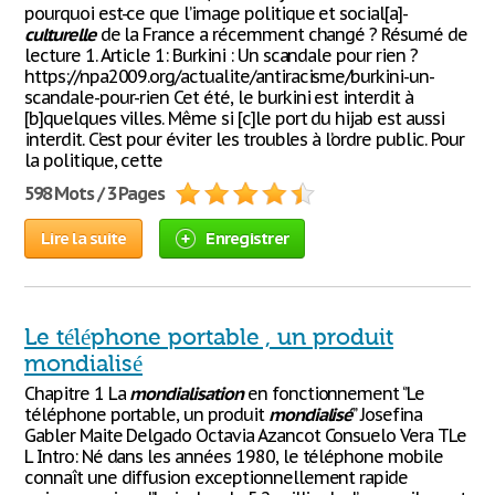
pourquoi est-ce que l’image politique et social[a]-
culturelle
de la France a récemment changé ? Résumé de
lecture 1. Article 1: Burkini : Un scandale pour rien ?
https://npa2009.org/actualite/antiracisme/burkini-un-
scandale-pour-rien Cet été, le burkini est interdit à
[b]quelques villes. Même si [c]le port du hijab est aussi
interdit. C’est pour éviter les troubles à l’ordre public. Pour
la politique, cette
598 Mots / 3 Pages
Lire la suite
Enregistrer
Le téléphone portable , un produit
mondialisé
Chapitre 1 La
mondialisation
en fonctionnement ‘’Le
téléphone portable, un produit
mondialisé
’’ Josefina
Gabler Maite Delgado Octavia Azancot Consuelo Vera TLe
L Intro: Né dans les années 1980, le téléphone mobile
connaît une diffusion exceptionnellement rapide