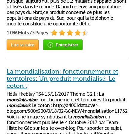
puisque, aujourd’hui, plus de 5,2 milliards d’appareils sont
utilisés dans le monde. D’abord réservé aux populations
des pays du Nord,ce produit concerné de plus les
populations de pays du Sud, pour qui la téléphonie
mobile constitue une opportunité d’être
1 096 Mots / 5 Pages
Lire la suite
Enregistrer
La mondialisation: fonctionnement et
territoires: Un produit mondialisé: Le
coton :
Hélia Hreblay TS4 15/11/2017 Thème G.2.1 : La
mondialisation
: fonctionnement et territoires: Un produit
mondialisé
: Le coton : http://a400.idata.over-
blog.com/300x300/0/18/02/66/NEW/mondialisation1173292
Voici une image symbolisant la
mondialisation
en
fonctionnement publiée le 4 Octobre 2017 par Team-
Histoire Géo sur le site over-blog. Pour aborder ce sujet,
nous allons commencer par clarifier les différentes