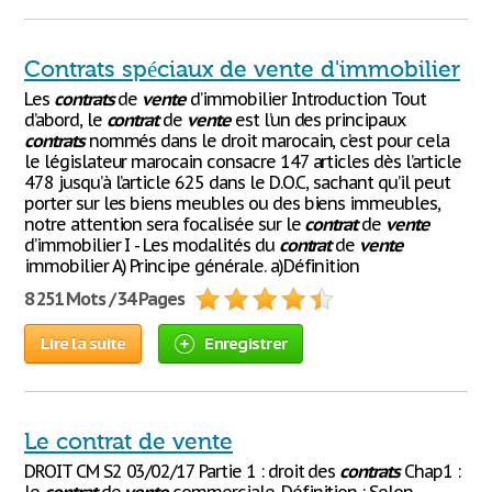
Contrats spéciaux de vente d'immobilier
Les
contrats
de
vente
d’immobilier Introduction Tout
d’abord, le
contrat
de
vente
est l’un des principaux
contrats
nommés dans le droit marocain, c’est pour cela
le législateur marocain consacre 147 articles dès l’article
478 jusqu’à l’article 625 dans le D.O.C, sachant qu’il peut
porter sur les biens meubles ou des biens immeubles,
notre attention sera focalisée sur le
contrat
de
vente
d’immobilier I - Les modalités du
contrat
de
vente
immobilier A) Principe générale. a)Définition
8 251 Mots / 34 Pages
Lire la suite
Enregistrer
Le contrat de vente
DROIT CM S2 03/02/17 Partie 1 : droit des
contrats
Chap1 :