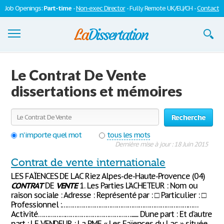
Job Openings:
Part-time
-
Non-exec Director
- Fully Remote UK/EU/CH -
Contact
Dissertations
Le Contrat De Vente
S'inscrire
dissertations et mémoires
Se connecter
Recherche
Contactez-nous
n'importe quel mot
tous les mots
Dernière mise à jour : 18 Juin 2015
Contrat de vente internationale
LES FAÏENCES DE LAC Riez Alpes-de-Haute-Provence (04)
CONTRAT
DE
VENTE
1. Les Parties L’ACHETEUR : Nom ou
raison sociale : Adresse : Représenté par : □ Particulier : □
Professionnel :…………………………………………………………………
Activité……………………………………………....... D’une part : Et d’autre
part : LE VENDEUR : La PME « Les Faïences du Lac » située