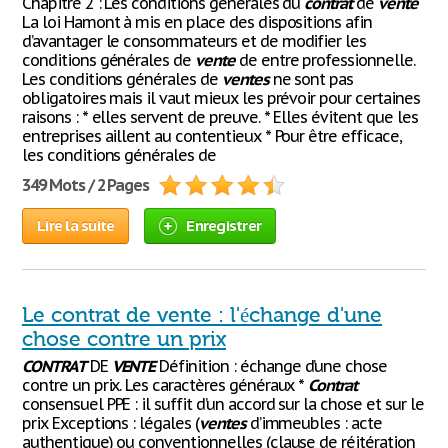
Chapitre 2 : Les conditions générales du
contrat
de
vente
La loi Hamont à mis en place des dispositions afin
d’avantager le consommateurs et de modifier les
conditions générales de
vente
de entre professionnelle.
Les conditions générales de
ventes
ne sont pas
obligatoires mais il vaut mieux les prévoir pour certaines
raisons : * elles servent de preuve. * Elles évitent que les
entreprises aillent au contentieux * Pour être efficace,
les conditions générales de
349 Mots / 2 Pages
Lire la suite
Enregistrer
Le contrat de vente : l'échange d'une
chose contre un prix
CONTRAT
DE
VENTE
Définition : échange d’une chose
contre un prix. Les caractères généraux *
Contrat
consensuel PPE : il suffit d’un accord sur la chose et sur le
prix Exceptions : légales (
ventes
d’immeubles : acte
authentique) ou conventionnelles (clause de réitération