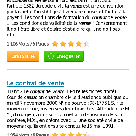
le
contrat
de
vente
commerciale. Définition : Selon
l’article 1582 du code civil, la
vente
est une convention
par laquelle l’un s’oblige à livrer une chose, et l’autre à la
payer. 1. Les conditions de formation du
contrat
de
vente
.
1. Les conditions de validité de la
vente
. * Consentement :
il doit être libre et éclairé c’est-à-dire qu’il ne doit pas
être
1 106 Mots / 5 Pages
Lire la suite
Enregistrer
Le contrat de vente
TD n° 2 Le
contrat
de
vente
II. Faire les fiches d’arrêt 1.
Cour de cassation chambre civile 1 Audience publique du
mardi 7 novembre 2000 N° de pourvoi: 98-17731 Sur le
moyen unique, pris en ses deux branches : Attendu que M.
Y..., chirurgien, a mis son cabinet à la disposition de son
confrère, M. X..., en créant avec lui une société civile de
moyens ; qu'ils ont ensuite conclu, le 15 mai 1991,
1 954 Mots / 8 Pages