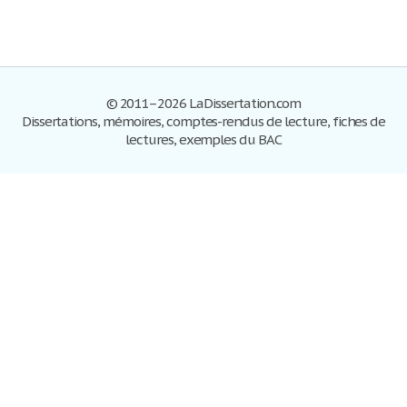
© 2011–2026 LaDissertation.com
Dissertations, mémoires, comptes-rendus de lecture, fiches de
lectures, exemples du BAC
Dissertations
S'inscrire
Se connecter
Foire aux questions
Contactez-nous
Plan du site
Politique de confidentialité