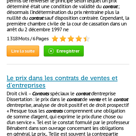
permis de renverser le principe selon lequel un prix
déterminé était une condition de validité du
contrat
;
désormais l’indétermination du prix n’entraine plus la
nullité du
contrat
sauf disposition contraire. Cependant, la
première chambre civile de la cour de cassation dans un
arrêt du 2 décembre 1997 ne
1 318 Mots / 6 Pages
Lire la suite
Enregistrer
Le prix dans les contrats de ventes et
d'entreprises
Droit civil –
Contrats
spéciaux le
contrat
d’entreprise
Dissertation : le prix dans le
contrat
de
vente
et le
contrat
d’entreprise, analyse de droit positif et de droit prospectif
« Presque tous les
contrats
comprennent une obligation
de somme d’argent, qui exprime le prix d’une chose ou
d’un service ». Tel est le constat formulé par le professeur
Bénabent dans son ouvrage concernant les obligations
en général. Le prix... Telle est souvent la contrepartie