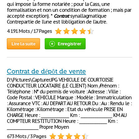
qui impose la forme notariée ; pour la Cass, une
formalisation et non un condition de formation ; mais par
accepté exception). *
Contrat
synallagmatique
Contrepartie de l’une est l’obligation de l’autre.
4 191 Mots / 17 Pages
Lire la suite
Enregistrer
Contrat de dépôt de vente
D:\Pictures\Capturer.JPG VEHICULE DE COURTOISIE
CONDUCTEUR LOCATAIRE (LE CLIENT) Nom /Prénom :
Téléphone : N° du permis de voiture : Adresse : Ville :
Code Postal : VEHICULE Marque : Modèle : Immatriculation
: Assurance VTC : AU DEPART AU RETOUR Du : Au : Rendu le :
Kilométrage : Kilométrage : Etat du véhicule PRISE EN
CHARGE Heure : _______________ Km : _________________ KM AU
COMPTEUR RESTITUTION Heure : _______________ Km :
_________________ Propre Moyen
673 Mots / 3 Pages