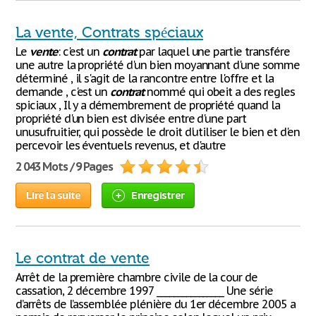
La vente, Contrats spéciaux
Le
vente
: c'est un
contrat
par laquel une partie transfére
une autre la propriété d'un bien moyannant d'une somme
déterminé , il s'agit de la rancontre entre l'offre et la
demande , c'est un
contrat
nommé qui obeit a des regles
spiciaux , Il y a démembrement de propriété quand la
propriété d'un bien est divisée entre d'une part
unusufruitier, qui possède le droit d'utiliser le bien et d'en
percevoir les éventuels revenus, et d'autre
2 043 Mots / 9 Pages
Lire la suite
Enregistrer
Le contrat de vente
Arrêt de la première chambre civile de la cour de
cassation, 2 décembre 1997 ________________ Une série
d’arrêts de l’assemblée plénière du 1er décembre 2005 a