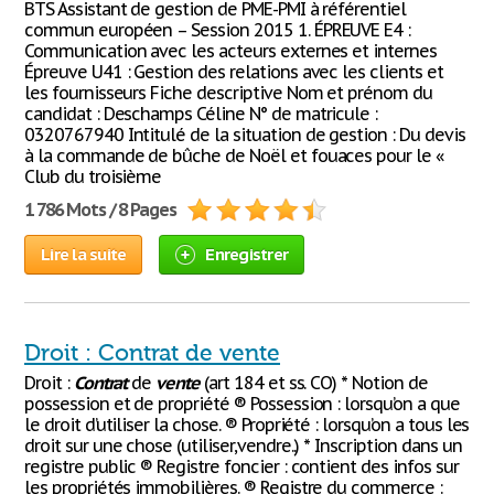
BTS Assistant de gestion de PME-PMI à référentiel
commun européen – Session 2015 1. ÉPREUVE E4 :
Communication avec les acteurs externes et internes
Épreuve U41 : Gestion des relations avec les clients et
les fournisseurs Fiche descriptive Nom et prénom du
candidat : Deschamps Céline N° de matricule :
0320767940 Intitulé de la situation de gestion : Du devis
à la commande de bûche de Noël et fouaces pour le «
Club du troisième
1 786 Mots / 8 Pages
Lire la suite
Enregistrer
Droit : Contrat de vente
Droit :
Contrat
de
vente
(art 184 et ss. CO) * Notion de
possession et de propriété ® Possession : lorsqu’on a que
le droit d’utiliser la chose. ® Propriété : lorsqu’on a tous les
droit sur une chose (utiliser,vendre..) * Inscription dans un
registre public ® Registre foncier : contient des infos sur
les propriétés immobilières. ® Registre du commerce :