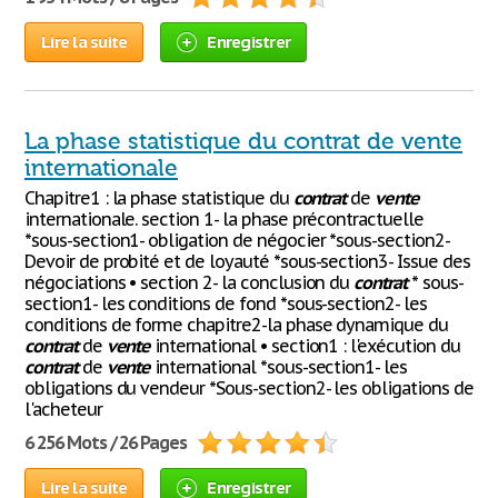
Lire la suite
Enregistrer
La phase statistique du contrat de vente
internationale
Chapitre1 : la phase statistique du
contrat
de
vente
internationale. section 1- la phase précontractuelle
*sous-section1- obligation de négocier *sous-section2-
Devoir de probité et de loyauté *sous-section3- Issue des
négociations • section 2- la conclusion du
contrat
* sous-
section1- les conditions de fond *sous-section2- les
conditions de forme chapitre2-la phase dynamique du
contrat
de
vente
international • section1 : l'exécution du
contrat
de
vente
international *sous-section1- les
obligations du vendeur *Sous-section2- les obligations de
l'acheteur
6 256 Mots / 26 Pages
Lire la suite
Enregistrer