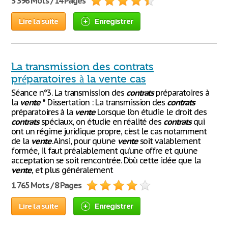
3 396 Mots / 14 Pages
Lire la suite
Enregistrer
La transmission des contrats
préparatoires à la vente cas
Séance n°3. La transmission des
contrats
préparatoires à
la
vente
* Dissertation : La transmission des
contrats
préparatoires à la
vente
Lorsque l’on étudie le droit des
contrats
spéciaux, on étudie en réalité des
contrats
qui
ont un régime juridique propre, c’est le cas notamment
de la
vente
. Ainsi, pour qu’une
vente
soit valablement
formée, il faut préalablement qu’une offre et qu’une
acceptation se soit rencontrée. D’où cette idée que la
vente
, et plus généralement
1 765 Mots / 8 Pages
Lire la suite
Enregistrer