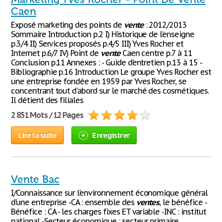
Caen
Exposé marketing des points de
vente
: 2012/2013
Sommaire Introduction p.2 I) Historique de l’enseigne
p.3/4 II) Services proposés p.4/5 III) Yves Rocher et
Internet p.6/7 IV) Point de
vente
Caen centre p.7 à 11
Conclusion p.11 Annexes : - Guide d’entretien p.13 à 15 -
Bibliographie p.16 Introduction Le groupe Yves Rocher est
une entreprise fondée en 1959 par Yves Rocher, se
concentrant tout d'abord sur le marché des cosmétiques.
Il détient des filiales
2 851 Mots / 12 Pages
Lire la suite
Enregistrer
Vente Bac
I/Connaissance sur l’environnement économique général
d’une entreprise -CA : ensemble des
ventes
, le bénéfice -
Bénéfice : CA - les charges fixes ET variable -INC : institut
national -Secteur économique : secteur primaire