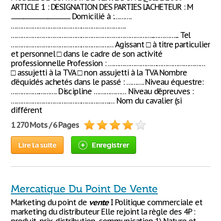
ARTICLE 1 : DESIGNATION DES PARTIES L’ACHETEUR : M
............................................................. Domicilié à :……….
……………………………………………………….
……………………………………………………………………..…………... Tel
………………………………………………… Agissant □ à titre particulier
et personnel □ dans le cadre de son activité
professionnelle Profession : ………………………………………………
□ assujetti à la TVA □ non assujetti à la TVA Nombre
d’équidés achetés dans le passé : ………. Niveau équestre:
…………….………. Discipline ……………… Niveau d’épreuves :
……………………………………………….… Nom du cavalier (si
différent
1 270 Mots / 6 Pages
Lire la suite
Enregistrer
Mercatique Du Point De Vente
Marketing du point de
vente
I Politique commerciale et
marketing du distributeur Elle rejoint la règle des 4P :