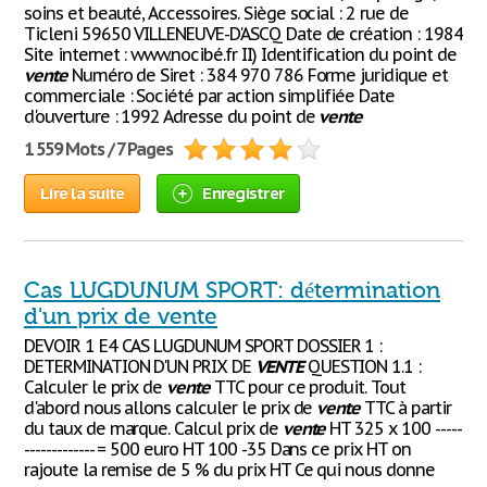
soins et beauté, Accessoires. Siège social : 2 rue de
Ticleni 59650 VILLENEUVE-D'ASCQ Date de création : 1984
Site internet : www.nocibé.fr II) Identification du point de
vente
Numéro de Siret : 384 970 786 Forme juridique et
commerciale : Société par action simplifiée Date
d'ouverture : 1992 Adresse du point de
vente
1 559 Mots / 7 Pages
Lire la suite
Enregistrer
Cas LUGDUNUM SPORT: détermination
d'un prix de vente
DEVOIR 1 E4 CAS LUGDUNUM SPORT DOSSIER 1 :
DETERMINATION D'UN PRIX DE
VENTE
QUESTION 1.1 :
Calculer le prix de
vente
TTC pour ce produit. Tout
d'abord nous allons calculer le prix de
vente
TTC à partir
du taux de marque. Calcul prix de
vente
HT 325 x 100 -----
------------- = 500 euro HT 100 -35 Dans ce prix HT on
rajoute la remise de 5 % du prix HT Ce qui nous donne