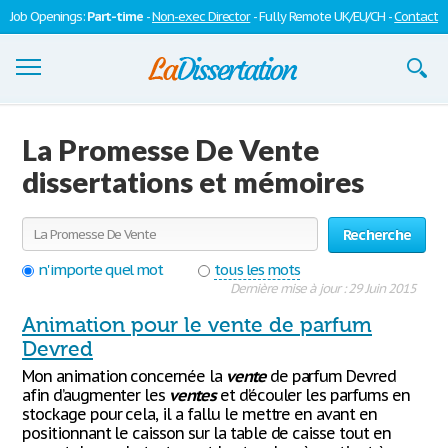
Job Openings:
Part-time
-
Non-exec Director
- Fully Remote UK/EU/CH -
Contact
Dissertations
La Promesse De Vente
S'inscrire
dissertations et mémoires
Se connecter
Recherche
Contactez-nous
n'importe quel mot
tous les mots
Dernière mise à jour : 29 Juin 2015
Animation pour le vente de parfum
Devred
Mon animation concernée la
vente
de parfum Devred
afin d’augmenter les
ventes
et d’écouler les parfums en
stockage pour cela, il a fallu le mettre en avant en
positionnant le caisson sur la table de caisse tout en