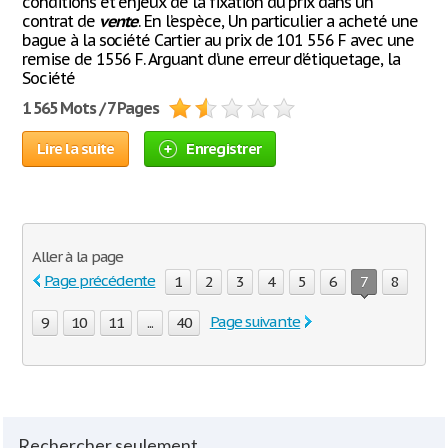
conditions et enjeux de la fixation du prix dans un
contrat de
vente
. En l’espèce, Un particulier a acheté une
bague à la société Cartier au prix de 101 556 F avec une
remise de 1556 F. Arguant d’une erreur d’étiquetage, la
Société
1 565 Mots / 7 Pages
Lire la suite
Enregistrer
Aller à la page
Page précédente
1
2
3
4
5
6
7
8
Page suivante
9
10
11
...
40
Rechercher seulement