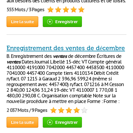
aux besoins des clients en produits culturels et de loisirs.
555 Mots / 3 Pages
Lire la suite
Enregistrer
Enregistrement des ventes de décembre
B. Enregistrement des
ventes
de décembre Écritures de
ventes
Dates Journal Libellé 15-déc VT Compte général
4110000 4191000 7042000 4457400 4458500 4110000
7041000 4457400 Compte tiers 4110134 Débit Crédit
n/fact. 07 1215 à Garaud 2 396,96 599,24 (même si
regroupement avec 4457400) n/fact. 071216 à M Cesson
2 840,00 124,96 31,24 19-déc VT 4110007 1 770,08 1
480,00 290,08 C. Organisation comptable Note sur la
nouvelle procédure à mettre en place Forme : Forme :
2 037 Mots / 9 Pages
Lire la suite
Enregistrer