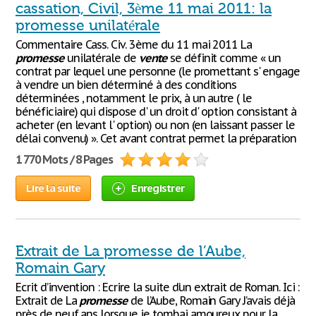
cassation, Civil, 3ème 11 mai 2011: la
promesse unilatérale
Commentaire Cass. Civ. 3ème du 11 mai 2011 La
promesse
unilatérale de
vente
se définit comme « un
contrat par lequel une personne (le promettant s' engage
à vendre un bien déterminé à des conditions
déterminées , notamment le prix, à un autre ( le
bénéficiaire) qui dispose d' un droit d' option consistant à
acheter (en levant l' option) ou non (en laissant passer le
délai convenu) ». Cet avant contrat permet la préparation
1 770 Mots / 8 Pages
Lire la suite
Enregistrer
Extrait de La promesse de l’Aube,
Romain Gary
Ecrit d’invention : Ecrire la suite d’un extrait de Roman. Ici :
Extrait de La
promesse
de l’Aube, Romain Gary J’avais déjà
près de neuf ans lorsque je tombai amoureux pour la