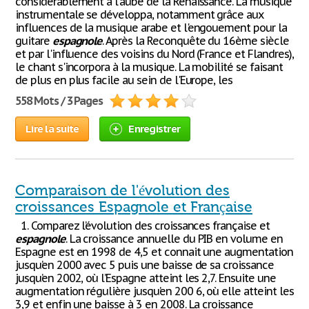
considérablement à l'aube de la Renaissance. La musique
instrumentale se développa, notamment grâce aux
influences de la musique arabe et l'engouement pour la
guitare
espagnole
. Après la Reconquête du 16ème siècle
et par l'influence des voisins du Nord (France et Flandres),
le chant s'incorpora à la musique. La mobilité se faisant
de plus en plus facile au sein de l'Europe, les
558 Mots / 3 Pages
Lire la suite
Enregistrer
Comparaison de l'évolution des
croissances Espagnole et Française
1. Comparez l’évolution des croissances française et
espagnole
. La croissance annuelle du PIB en volume en
Espagne est en 1998 de 4,5 et connait une augmentation
jusqu’en 2000 avec 5 puis une baisse de sa croissance
jusqu’en 2002, où l’Espagne atteint les 2,7. Ensuite une
augmentation régulière jusqu’en 200 6, où elle atteint les
3,9 et enfin une baisse à 3 en 2008. La croissance