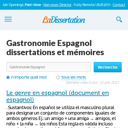
Job Openings:
Part-time
-
Non-exec Director
- Fully Remote UK/EU/CH -
Contact
Dissertations
Gastronomie Espagnol
S'inscrire
dissertations et mémoires
Se connecter
Recherche
Contactez-nous
n'importe quel mot
tous les mots
Dernière mise à jour : 21 Juin 2015
Le genre en espagnol (document en
espagnol)
. Sustantivos: En español se utiliza el masculino plural
para designar un conjunto de componentes iguales de
ambos géneros. Ej.: un amigo + una amiga → amigos, el
niño + la niña → los niños Esta regla es válida incluso