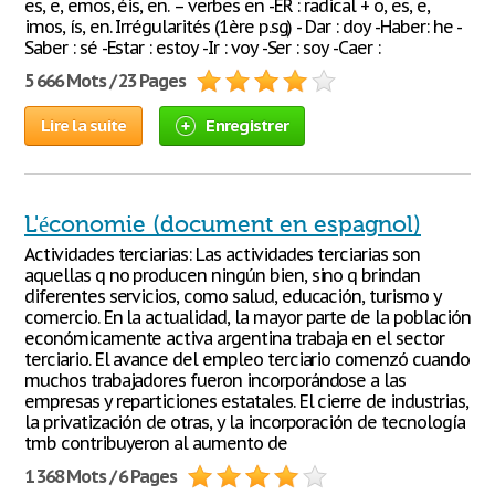
es, e, emos, éis, en. – verbes en -ER : radical + o, es, e,
imos, ís, en. Irrégularités (1ère p.sg) - Dar : doy -Haber: he -
Saber : sé -Estar : estoy -Ir : voy -Ser : soy -Caer :
5 666 Mots / 23 Pages
Lire la suite
Enregistrer
L'économie (document en espagnol)
Actividades terciarias: Las actividades terciarias son
aquellas q no producen ningún bien, sino q brindan
diferentes servicios, como salud, educación, turismo y
comercio. En la actualidad, la mayor parte de la población
económicamente activa argentina trabaja en el sector
terciario. El avance del empleo terciario comenzó cuando
muchos trabajadores fueron incorporándose a las
empresas y reparticiones estatales. El cierre de industrias,
la privatización de otras, y la incorporación de tecnología
tmb contribuyeron al aumento de
1 368 Mots / 6 Pages