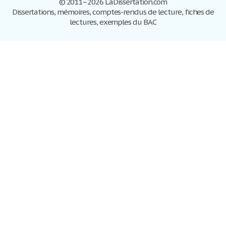
© 2011–2026 LaDissertation.com
Dissertations, mémoires, comptes-rendus de lecture, fiches de
lectures, exemples du BAC
Dissertations
S'inscrire
Se connecter
Foire aux questions
Contactez-nous
Plan du site
Politique de confidentialité
Conditions d'utilisation