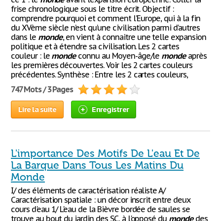
frise chronologique sous le titre écrit. Objectif :
comprendre pourquoi et comment l’Europe, qui à la fin
du XVème siècle n’est qu’une civilisation parmi d’autres
dans le
monde
, en vient à connaitre une telle expansion
politique et à étendre sa civilisation. Les 2 cartes
couleur : le
monde
connu au Moyen-âge/le
monde
après
les premières découvertes. Voir les 2 cartes couleurs
précédentes. Synthèse : Entre les 2 cartes couleurs,
747 Mots / 3 Pages
Lire la suite
Enregistrer
L'importance Des Motifs De L'eau Et De
La Barque Dans Tous Les Matins Du
Monde
I/ des éléments de caractérisation réaliste A/
Caractérisation spatiale : un décor inscrit entre deux
cours d'eau 1/ L'eau de la Bièvre bordée de saules se
trouve au bout du jardin des SC, à l'opposé du
monde
des