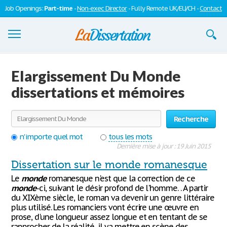
Job Openings:
Part-time
-
Non-exec Director
- Fully Remote UK/EU/CH -
Contact
Dissertations
Elargissement Du Monde
S'inscrire
dissertations et mémoires
Se connecter
Recherche
Contactez-nous
n'importe quel mot
tous les mots
Dernière mise à jour : 19 Juin 2015
Dissertation sur le monde romanesque
Le
monde
romanesque n'est que la correction de ce
monde
-ci, suivant le désir profond de l'homme. . A partir
du XIXème siècle, le roman va devenir un genre littéraire
plus utilisé. Les romanciers vont écrire une œuvre en
prose, d'une longueur assez longue et en tentant de se
rapprocher de la réalité, il va mettre en scène des