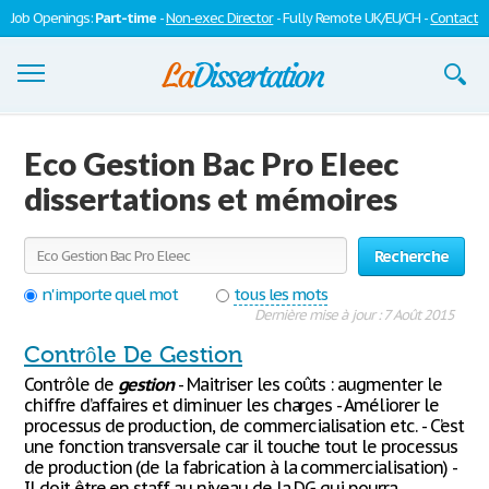
Job Openings:
Part-time
-
Non-exec Director
- Fully Remote UK/EU/CH -
Contact
Dissertations
Eco Gestion Bac Pro Eleec
S'inscrire
dissertations et mémoires
Se connecter
Recherche
Contactez-nous
n'importe quel mot
tous les mots
Dernière mise à jour : 7 Août 2015
Contrôle De Gestion
Contrôle de
gestion
- Maitriser les coûts : augmenter le
chiffre d’affaires et diminuer les charges - Améliorer le
processus de production, de commercialisation etc. - C’est
une fonction transversale car il touche tout le processus
de production (de la fabrication à la commercialisation) -
Il doit être en staff au niveau de la DG qui pourra