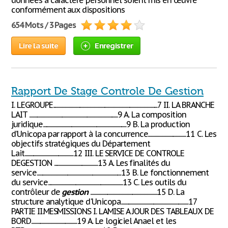
données à caractère personnel soient mis en œuvre
conformément aux dispositions
654 Mots / 3 Pages
Lire la suite
Enregistrer
Rapport De Stage Controle De Gestion
I. LEGROUPE.........................................................................................................7 II. LA BRANCHE
LAIT .........................................................................................9 A. La composition
juridique....................................................................................9 B. La production
d’Unicopa par rapport à la concurrence......................................11 C. Les
objectifs stratégiques du Département
Lait.................................................12 III. LE SERVICE DE CONTROLE
DEGESTION ............................................13 A. Les finalités du
service.....................................................................................13 B. Le fonctionnement
du service...........................................................................13 C. Les outils du
contrôleur de
gestion
...................................................................15 D. La
structure analytique d'Unicopa....................................................................17
PARTIE II.MESMISSIONS I. LAMISE A JOUR DES TABLEAUX DE
BORD..............................................19 A. Le logiciel Anael et les