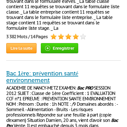
trouvant dans le formulaire élèves. _ La table classe
contient 11 requêtes se trouvant dans le formulaire liste
classe. _ La table entreprise contient 11 requêtes se
trouvant dans le formulaire liste entreprise. _ La table
stage contient 11 requêtes se trouvant dans le
formulaire liste stage. _ La
3 382 Mots / 14 Pages
Lire la suite
Enregistrer
Bac 1ère: prévention santé
environnement
ACADEMIE DE NANCY-METZ EXAMEN:
Bac
PRO
SESSION
2012 SUJET : Classe de 1ère Coefficient : 1 EVALUATION
CCF n°1 EPREUVE : PREVENTION SANTE ENVIRONNEMENT
NOM : Prénom : Durée : 1h NOTE : /9 Domaines abordés : -
Sommeil - Alimentation - Bruits - Les risques
professionnels Répondre sur une feuille à part (copie
d’examen) Situation Damien, 20 ans, vient d’avoir son
Bac
Pro
Vente. Il est embauché depuis 3 mois dans