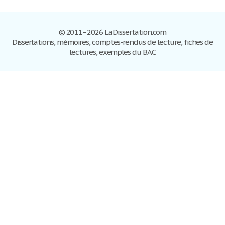
© 2011–2026 LaDissertation.com
Dissertations, mémoires, comptes-rendus de lecture, fiches de
lectures, exemples du BAC
Dissertations
S'inscrire
Se connecter
Foire aux questions
Contactez-nous
Plan du site
Politique de confidentialité
Conditions d'utilisation