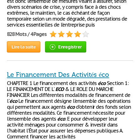
est donc l’ensemble de mesures visant à assurer, selon
divers scénarios de crise, y compris face à des chocs
extrêmes, le maintien, le cas échéant de façon
temporaire selon un mode dégradé, des prestations de
services essentielles de l’entreprise puis
828 Mots / 4 Pages
Lire la suite
Enregistrer
Le Financement Des Activités éco
CHAPITRE 1 Le financement des activités
éco
Section 1:
LE FINANCEMENT DE L'
ECO
& LE ROLE DU MARCHE
FINANCIER Les différentes modalités de financement de
l'
éco
Le financement désigne l'ensemble des opérations
qui permettent aux agents
éco
d'obtenir des fonds selon
différentes modalités. Ce financement nécessite pour
l'ensemble des agents
éco
: E pour développer leur
activité ménages pour consommer & investir dans
l'habitat l'État pour assurer les dépenses publiques A.
Comment financer les activités