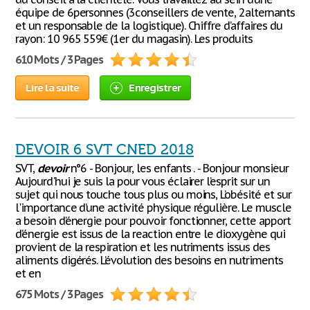
équipe de 6personnes (3conseillers de vente, 2alternants
et un responsable de la logistique). Chiffre d’affaires du
rayon: 10 965 559€ (1er du magasin). Les produits
610 Mots / 3 Pages
Lire la suite
Enregistrer
DEVOIR 6 SVT CNED 2018
SVT,
devoir
n°6 - Bonjour, les enfants . - Bonjour monsieur
Aujourd'hui je suis la pour vous éclairer l’esprit sur un
sujet qui nous touche tous plus ou moins, L’obésité et sur
l'importance d’une activité physique régulière. Le muscle
a besoin d’énergie pour pouvoir fonctionner, cette apport
d’énergie est issus de la reaction entre le dioxygène qui
provient de la respiration et les nutriments issus des
aliments digérés. L’évolution des besoins en nutriments
et en
675 Mots / 3 Pages