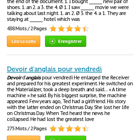
the end of the document. 1. I bought _______ new pair of
shoes. 1. an 2. a 3. the 4. Ø 1. I saw _______ movie we were
talking about last night. 1. an 2. Ø 3. the 4. a 1. They are
staying at _______ hotel which was
438 Mots / 2 Pages
Lire la suite
Enregistrer
Devoir d’anglais pour vendredi
Devoir
d’
anglais
pour vendredi He enlarged the Receiver
and prepared for his greatest experiment. He switched on
the Materializer, took a deep breath and said… « A time
machine » he said. By his biggest surprise, the machine
appeared. Few years ago, Ted had a girlfriend. His story
with the latter ended on Christmas Day. She lost her life
on Christmas Day. When Ted heard the news he
collapsed. He had lost the greatest love
275 Mots / 2 Pages