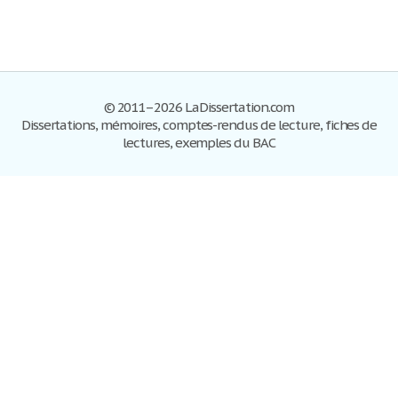
© 2011–2026 LaDissertation.com
Dissertations, mémoires, comptes-rendus de lecture, fiches de
lectures, exemples du BAC
Dissertations
S'inscrire
Se connecter
Foire aux questions
Contactez-nous
Plan du site
Politique de confidentialité