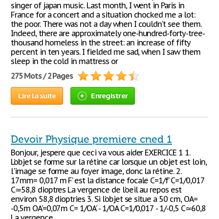
singer of japan music. Last month, I went in Paris in
France for a concert and a situation chocked me a lot:
the poor. There was not a day when I couldn’t see them.
Indeed, there are approximately one-hundred-forty-tree-
thousand homeless in the street: an increase of fifty
percent in ten years. I fielded me sad, when I saw them
sleep in the cold in mattress or
275 Mots / 2 Pages
Lire la suite
Enregistrer
Devoir Physique premiere cned 1
Bonjour, jespere que ceci va vous aider EXERCICE 1 1.
L’objet se forme sur la rétine car lorsque un objet est loin,
l'image se forme au foyer image, donc la rétine. 2.
17mm= 0,017 m F’ est la distance focale C=1/f’ C=1/0,017
C≃58,8 dioptres La vergence de l’oeil au repos est
environ 58,8 dioptries 3. Si l’objet se situe a 50 cm, OA=
-0,5m OA’=0,07m C= 1/OA’ - 1/OA C=1/0,017 - 1/-0,5 C≃60,8
La vergence