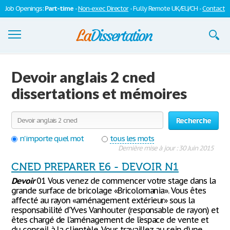
Job Openings:
Part-time
-
Non-exec Director
- Fully Remote UK/EU/CH -
Contact
Dissertations
Devoir anglais 2 cned
S'inscrire
dissertations et mémoires
Se connecter
Recherche
Contactez-nous
n'importe quel mot
tous les mots
Dernière mise à jour : 30 Juin 2015
CNED PREPARER E6 - DEVOIR N1
Devoir
01 Vous venez de commencer votre stage dans la
grande surface de bricolage «Bricolomania». Vous êtes
affecté au rayon «aménagement extérieur» sous la
responsabilité d’Yves Vanhouter (responsable de rayon) et
êtes chargé de l’aménagement de l’espace de vente et
du conseil à la clientèle. Vous travaillez au sein d’une