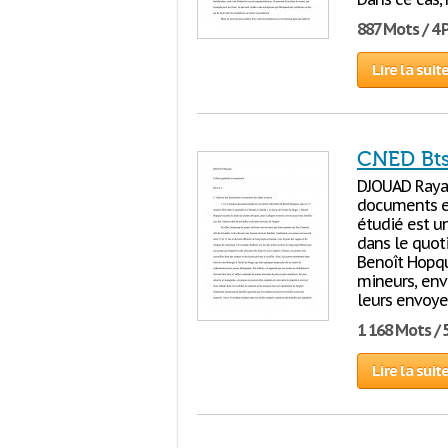
887 Mots / 4
Lire la suit
CNED Bts 
DJOUAD Rayan
documents et
étudié est u
dans le quoti
Benoît Hopqui
mineurs, envo
leurs envoye
1 168 Mots / 
Lire la suit