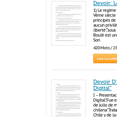
Devoir: L
1) Le regime 
Vème siècle a
principes de l
aucun privilèg
liberté","sous
Boulè est une
Son
420 Mots / 2
Lire la suit
Devoir D'
Digital”
I – Presentac
Digital”.Fue 
de Julio de m
chilena”.Trat
Chile y de la