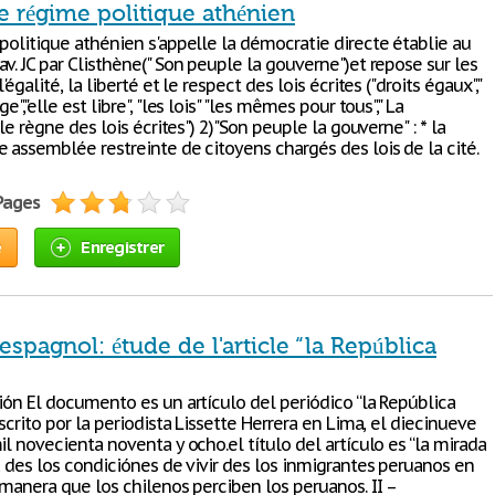
e régime politique athénien
politique athénien s'appelle la démocratie directe établie au
v. JC par Clisthène(" Son peuple la gouverne")et repose sur les
'égalité, la liberté et le respect des lois écrites ("droits égaux","
e","elle est libre", "les lois" "les mêmes pour tous"," La
 le règne des lois écrites") 2)"Son peuple la gouverne" : * la
 assemblée restreinte de citoyens chargés des lois de la cité.
 Pages
e
Enregistrer
espagnol: étude de l'article “la República
ión El documento es un artículo del periódico “la República
escrito por la periodista Lissette Herrera en Lima, el diecinueve
il novecienta noventa y ocho.el título del artículo es “la mirada
a des los condiciónes de vivir des los inmigrantes peruanos en
 manera que los chilenos perciben los peruanos. II –