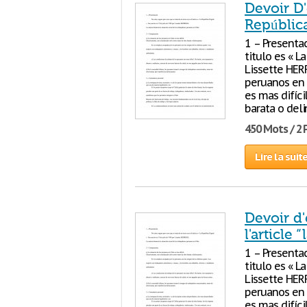
Devoir D'
República
1 – Presentac
titulo es « L
Lissette HERR
peruanos en C
es mas difíc
barata o del
450 Mots / 2
Lire la suit
Devoir d
l'article 
1 – Presentac
titulo es « L
Lissette HERR
peruanos en C
es mas difíc