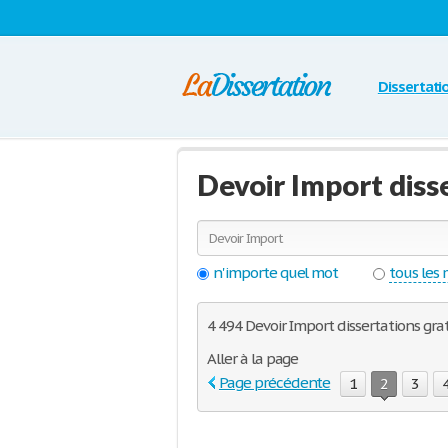
Dissertati
Devoir Import diss
n'importe quel mot
tous les
4 494 Devoir Import dissertations gra
Aller à la page
Page précédente
1
2
3