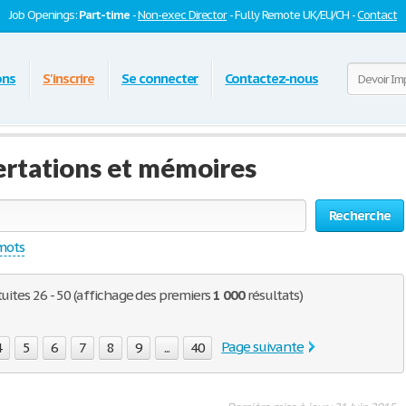
Job Openings:
Part-time
-
Non-exec Director
- Fully Remote UK/EU/CH -
Contact
ons
S'inscrire
Se connecter
Contactez-nous
ertations et mémoires
Recherche
 mots
tuites 26 - 50 (affichage des premiers
1 000
résultats)
Page suivante
4
5
6
7
8
9
...
40