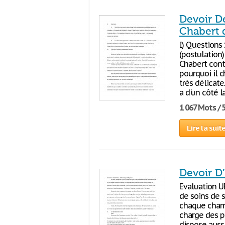
Devoir D
Chabert 
I) Questions 
(postulation)
Chabert contr
pourquoi il c
très délicate
a d'un côté 
1 067 Mots / 
Lire la suit
Devoir D'
Evaluation UE
de soins de s
chaque chambr
charge des pa
dispose aussi