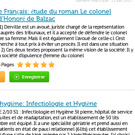
Dernière mise à jour : 21 Juin 2015
e Français: étude du roman Le colonel
d'Honoré de Balzac
1) Derville est un avoué, juriste chargé de la représentation
 auprès des tribunaux, et il a accepté de défendre le colonel
e sa femme. Mais il est également l'avoué de celle-ci. C’est
herche à tout prix à éviter un procès. Il est dans une situation
. 2) Ces deux textes proposent la même vision de la société: Il y
la société d'opulence (femme du colonel
5 Pages
e
Enregistrer
hygiène: Infectiologie et Hygiène
 2/10 S1 : Infectiologie et Hygiène St pierre, hôpital de service
uites et de réadaptation, est un établissement de 30 lits
e est équipé. Il a une spécialité gériatrie et prend aussi en
tients en état de pauci relationnel (6lits) cet établissement
 d’une salle de kiné animée par 2 kinésithérapeutes. J’ai choisi