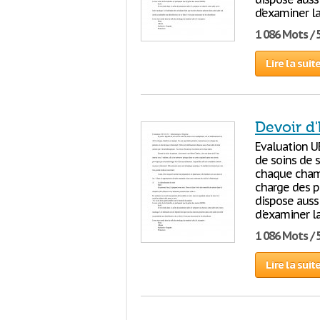
d’examiner la
1 086 Mots / 
Lire la suit
Devoir d'
Evaluation UE
de soins de s
chaque chambr
charge des pa
dispose aussi
d'examiner la
1 086 Mots / 
Lire la suit