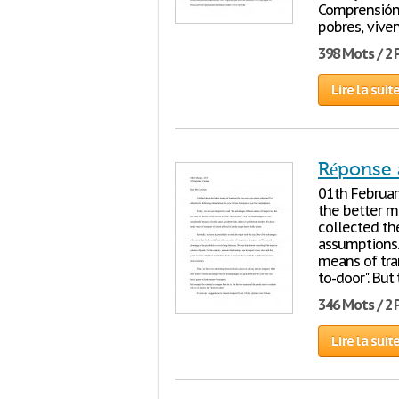
Comprensión 
pobres, vive
398 Mots / 2
Lire la suit
Réponse a
01th Februar
the better m
collected the
assumptions. 
means of tran
to-door". But
346 Mots / 2
Lire la suit