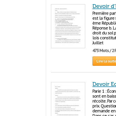
Devoir d
Première par
est la figure
ème Républiq
Réponse b. La
droit du sol 
lois constitu
Juillet
473 Mots / 2
Lire la suit
Devoir Ec
Parie 1 : Éco
sont en bais
récolte. Par 
prix. Question
demande en p
Dans ce cas,