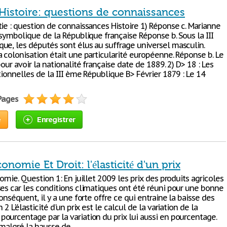
'Histoire: questions de connaissances
tie : question de connaissances Histoire 1) Réponse c. Marianne
 symbolique de la République française Réponse b. Sous la III
ue, les députés sont élus au suffrage universel masculin.
 colonisation était une particularité européenne. Réponse b. Le
pour avoir la nationalité française date de 1889. 2) D> 18 : Les
tionnelles de la III ème République B> Février 1879 : Le 14
 Pages
e
Enregistrer
onomie Et Droit: l'élasticité d'un prix
nomie. Question 1: En juillet 2009 les prix des produits agricoles
ses car les conditions climatiques ont été réuni pour une bonne
conséquent, il y a une forte offre ce qui entraine la baisse des
 2 L'élasticité d'un prix est le calcul de la variation de la
ourcentage par la variation du prix lui aussi en pourcentage.
 malgré la hausse de