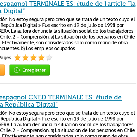
espagnol TERMINALE ES: étude de l'article “la
 Digital”
ión. No estoy segura pero creo que se trata de un texto cuyo el
a República Digital ». Fue escrito en 19 de julio de 1998 por
ERA. La autora denuncia la situación social de los trabajadores
hile. 2 – Comprensión. a) La situación de los peruanos en Chile
il. Efectivamente, son considerados solo como mano de obra
incuentes. b) Los empleos ocupados
 Pages
e
Enregistrer
'espagnol CNED TERMINALE ES: étude de
“la República Digital”
ión. No estoy segura pero creo que se trata de un texto cuyo el
a República Digital ». Fue escrito en 19 de julio de 1998 por
ERA. La autora denuncia la situación social de los trabajadores
hile. 2 – Comprensión. a) La situación de los peruanos en Chile
il. Efectivamente, son considerados solo como mano de obra