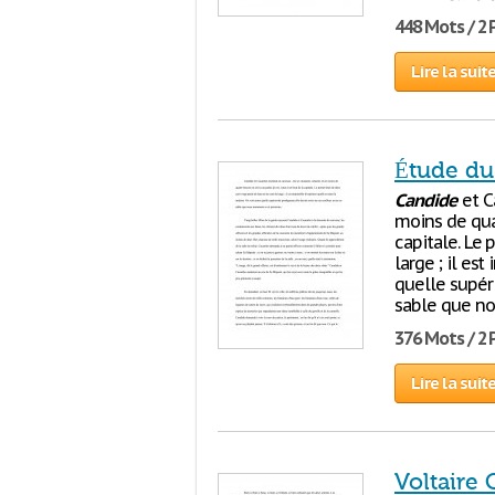
448 Mots / 2
Lire la suit
Étude du
Candide
et C
moins de quat
capitale. Le 
large ; il es
quelle supéri
sable que n
376 Mots / 2
Lire la suit
Voltaire