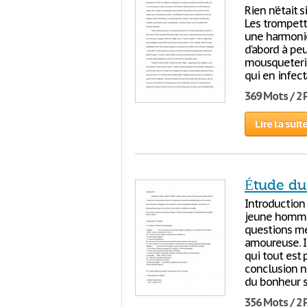
Rien n’était 
Les trompette
une harmonie 
d’abord à pe
mousqueterie
qui en infect
369 Mots / 2
Lire la suit
Étude du
Introduction 
jeune homme 
questions mé
amoureuse. I
qui tout est
conclusion n
du bonheur s
356 Mots / 2