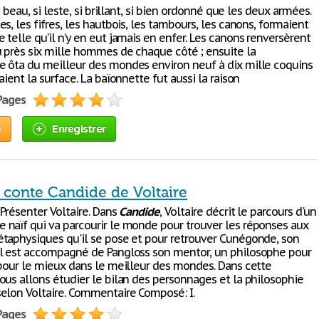
si beau, si leste, si brillant, si bien ordonné que les deux armées.
s, les fifres, les hautbois, les tambours, les canons, formaient
telle qu’il n’y en eut jamais en enfer. Les canons renversèrent
u près six mille hommes de chaque côté ; ensuite la
 ôta du meilleur des mondes environ neuf à dix mille coquins
aient la surface. La baïonnette fut aussi la raison
 Pages
e
Enregistrer
 conte Candide de Voltaire
Présenter Voltaire. Dans
Candide
, Voltaire décrit le parcours d'un
naïf qui va parcourir le monde pour trouver les réponses aux
taphysiques qu'il se pose et pour retrouver Cunégonde, son
l est accompagné de Pangloss son mentor, un philosophe pour
 pour le mieux dans le meilleur des mondes. Dans cette
ous allons étudier le bilan des personnages et la philosophie
elon Voltaire. Commentaire Composé: I.
 Pages