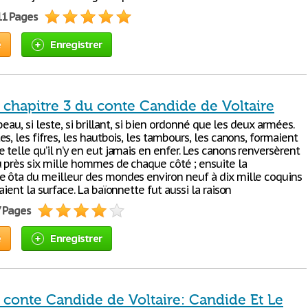
11 Pages
e
Enregistrer
 chapitre 3 du conte Candide de Voltaire
 beau, si leste, si brillant, si bien ordonné que les deux armées.
s, les fifres, les hautbois, les tambours, les canons, formaient
telle qu’il n’y en eut jamais en enfer. Les canons renversèrent
u près six mille hommes de chaque côté ; ensuite la
 ôta du meilleur des mondes environ neuf à dix mille coquins
aient la surface. La baïonnette fut aussi la raison
7 Pages
e
Enregistrer
 conte Candide de Voltaire: Candide Et Le