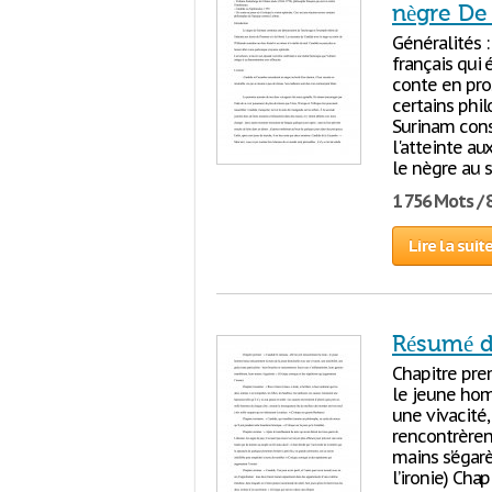
nègre De
Généralités 
français qui é
conte en pros
certains phi
Surinam cons
l'atteinte au
le nègre au s
1 756 Mots / 
Lire la suit
Résumé d
Chapitre prem
le jeune ho
une vivacité,
rencontrèren
mains s’égar
l’ironie) Chap