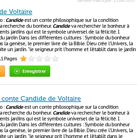
Dernière mise à jour : 23 Juin 2015
de Voltaire
o :
Candide
est un conte philosophique sur la condition
a recherche du bonheur.
Candide
va rechercher le bonheur à
ents jardins qui est le symbole universel de la félicité. I.
u jardin Dans les différentes cultures : Symbole du bonheur
s la genèse, le premier livre de la Bible. Dieu crée l'Univers, la
ite un jardin. "le seigneur prit l'homme et l'établit dans le jardin
11 Pages
e
Enregistrer
 conte Candide de Voltaire
o :
Candide
est un conte philosophique sur la condition
a recherche du bonheur.
Candide
va rechercher le bonheur à
ents jardins qui est le symbole universel de la félicité. I.
u jardin Dans les différentes cultures : Symbole du bonheur
s la genèse, le premier livre de la Bible. Dieu crée l'Univers, la
ite un jardin. "le seigneur prit l'homme et l'établit dans le