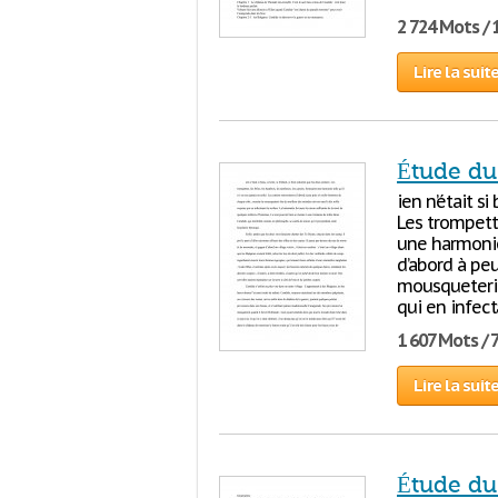
2 724 Mots / 
Lire la suit
Étude du
ien n’était si
Les trompette
une harmonie 
d’abord à pe
mousqueterie
qui en infect
1 607 Mots / 
Lire la suit
Étude du