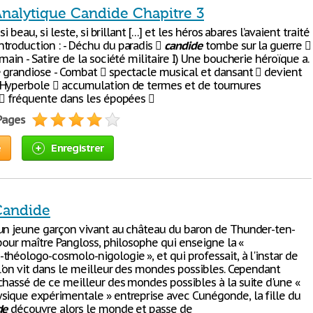
Analytique Candide Chapitre 3
 si beau, si leste, si brillant […] et les héros abares l’avaient traité
troduction : - Déchu du paradis 
candide
tombe sur la guerre 
main - Satire de la société militaire I) Une boucherie héroïque a.
 grandiose - Combat  spectacle musical et dansant  devient
Hyperbole  accumulation de termes et de tournures
  fréquente dans les épopées 
 Pages
e
Enregistrer
Candide
un jeune garçon vivant au château du baron de Thunder-ten-
 pour maître Pangloss, philosophe qui enseigne la «
héologo-cosmolo-nigologie », et qui professait, à l'instar de
 l'on vit dans le meilleur des mondes possibles. Cependant
chassé de ce meilleur des mondes possibles à la suite d'une «
sique expérimentale » entreprise avec Cunégonde, la fille du
de
découvre alors le monde et passe de