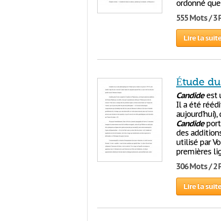
ordonné que
555 Mots / 3
Lire la suit
Étude du
Candide
est 
Il a été rééd
aujourd’hui),
Candide
port
des addition
utilisé par V
premières li
306 Mots / 2
Lire la suit