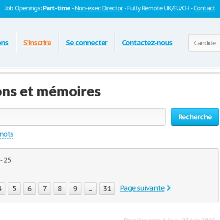
Job Openings:
Part-time
-
Non-exec Director
- Fully Remote UK/EU/CH -
Contact
ons
S'inscrire
Se connecter
Contactez-nous
ons et mémoires
Recherche
 mots
- 25
Page suivante
4
5
6
7
8
9
...
31