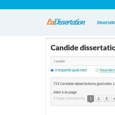
Dissertati
Candide dissertati
n'importe quel mot
tous les
753 Candide dissertations gratuites 1 
Aller à la page
Page précédente
1
2
3