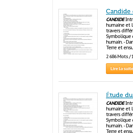
Candide 
CANDIDE
Intr
humaine et l
travers différ
Symbolique d
humain. - Dan
Terre et ensu
2 686 Mots / 
Lire la suit
Étude du
CANDIDE
Intr
humaine et l
travers différ
Symbolique d
humain. - Dan
Terre et ensu