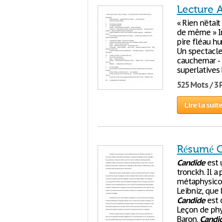
Lecture 
« Rien n’était
de même » In
pire fléau hu
Un spectacle
cauchemar - 
superlatives
525 Mots / 3
Lire la suit
Résumé 
Candide
est 
tronckh. Il a
métaphysico-t
Leibniz, que
Candide
est 
Leçon de phy
Baron.
Candi