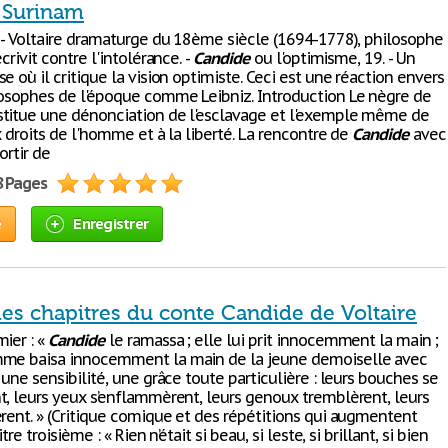
 Surinam
: - Voltaire dramaturge du 18ème siècle (1694-1778), philosophe
crivit contre l'intolérance. -
Candide
ou l'optimisme, 19. - Un
e où il critique la vision optimiste. Ceci est une réaction envers
losophes de l'époque comme Leibniz. Introduction Le nègre de
titue une dénonciation de l'esclavage et l'exemple même de
x droits de l'homme et à la liberté. La rencontre de
Candide
avec
ortir de
8 Pages
e
Enregistrer
es chapitres du conte Candide de Voltaire
ier : «
Candide
le ramassa ; elle lui prit innocemment la main ;
mme baisa innocemment la main de la jeune demoiselle avec
 une sensibilité, une grâce toute particulière : leurs bouches se
t, leurs yeux s’enflammèrent, leurs genoux tremblèrent, leurs
èrent. » (Critique comique et des répétitions qui augmentent
itre troisième : « Rien n’était si beau, si leste, si brillant, si bien