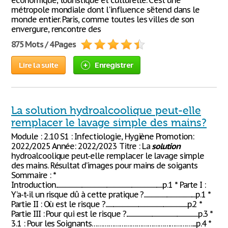
économique, touristique et culturelle. C'est une
métropole mondiale dont l'influence s'étend dans le
monde entier. Paris, comme toutes les villes de son
envergure, rencontre des
875 Mots / 4 Pages
Lire la suite
Enregistrer
La solution hydroalcoolique peut-elle
remplacer le lavage simple des mains?
Module : 2.10 S1 : Infectiologie, Hygiène Promotion:
2022/2025 Année: 2022/2023 Titre : La
solution
hydroalcoolique peut-elle remplacer le lavage simple
des mains. Résultat d’images pour mains de soigants
Sommaire : *
Introduction...........................................................................................................p.1 * Parte I :
Y’a-t-il un risque dû à cette pratique ?....................................................p.1 *
Partie II : Où est le risque ?..................................................................................p.2 *
Partie III : Pour qui est le risque ?........................................................................p.3 *
3.1 : Pour les Soignants………………………………………………....p.4 *