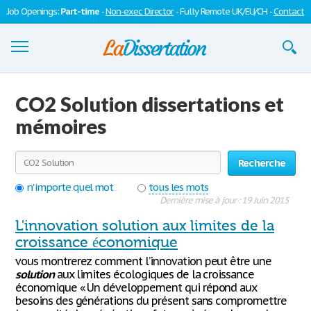
Job Openings:
Part-time
-
Non-exec Director
- Fully Remote UK/EU/CH -
Contact
Dissertations
CO2 Solution dissertations et
S'inscrire
mémoires
Se connecter
Recherche
Contactez-nous
n'importe quel mot
tous les mots
Dernière mise à jour : 19 Juin 2015
L'innovation solution aux limites de la
croissance économique
vous montrerez comment l’innovation peut être une
solution
aux limites écologiques de la croissance
économique « Un développement qui répond aux
besoins des générations du présent sans compromettre