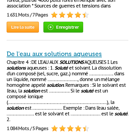
foreur, plus de 4000 puits forés en Afrique avec son
association * Sources de guerres et tensions dans
1 631 Mots / 7 Pages
Lire la suite
Enregistrer
De l'eau aux solutions aqueuses
Chapitre 4 : DE L’EAU AUX
SOLUTIONS
AQUEUSES I. Les
solutions
aqueuses : 1.
Soluté
et solvant. La dissolution
d’un composé (sel, sucre, gaz...) nommé …………………. dans
un liquide, nommé ………………………, donne un mélange
homogène appelé
solution
. Remarques : Si le solvant est
l’eau, la
solution
est ………………. Si le
soluté
est un
composé ionique
(………………………………………………………………………………), la
solution
est ……………………… Exemple : Dans l’eau salée,
……………………. est le solvant et ……………………… est le
soluté
.
2.
1 084 Mots / 5 Pages