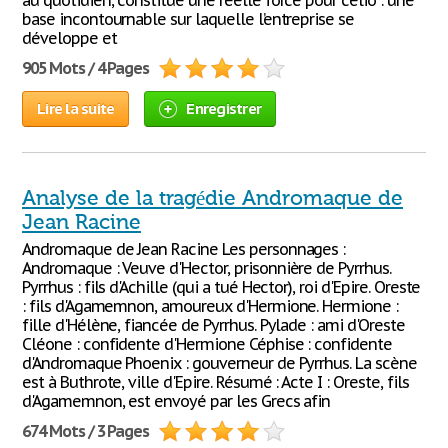
au quotidien, constitue une réelle force pour celio : une
base incontournable sur laquelle l’entreprise se
développe et
905 Mots / 4 Pages
Lire la suite
Enregistrer
Analyse de la tragédie Andromaque de
Jean Racine
Andromaque de Jean Racine Les personnages :
Andromaque : Veuve d'Hector, prisonnière de Pyrrhus.
Pyrrhus : fils d'Achille (qui a tué Hector), roi d'Epire. Oreste
: fils d'Agamemnon, amoureux d'Hermione. Hermione :
fille d'Hélène, fiancée de Pyrrhus. Pylade : ami d'Oreste
Cléone : confidente d'Hermione Céphise : confidente
d'Andromaque Phoenix : gouverneur de Pyrrhus. La scène
est à Buthrote, ville d'Epire. Résumé : Acte I : Oreste, fils
d'Agamemnon, est envoyé par les Grecs afin
674 Mots / 3 Pages