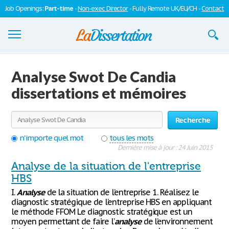
Job Openings:
Part-time
-
Non-exec Director
- Fully Remote UK/EU/CH -
Contact
Dissertations
Analyse Swot De Candia
S'inscrire
dissertations et mémoires
Se connecter
Recherche
Contactez-nous
n'importe quel mot
tous les mots
Dernière mise à jour : 24 Juin 2015
Analyse de la situation de l'entreprise
HBS
I.
Analyse
de la situation de l’entreprise 1. Réalisez le
diagnostic stratégique de l’entreprise HBS en appliquant
le méthode FFOM Le diagnostic stratégique est un
moyen permettant de faire l’
analyse
de l’environnement