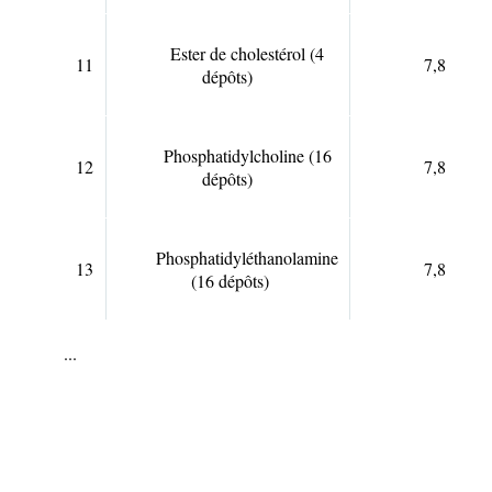
Ester de cholestérol (4
11
7,8
dépôts)
Phosphatidylcholine (16
12
7,8
dépôts)
Phosphatidyléthanolamine
13
7,8
(16 dépôts)
...