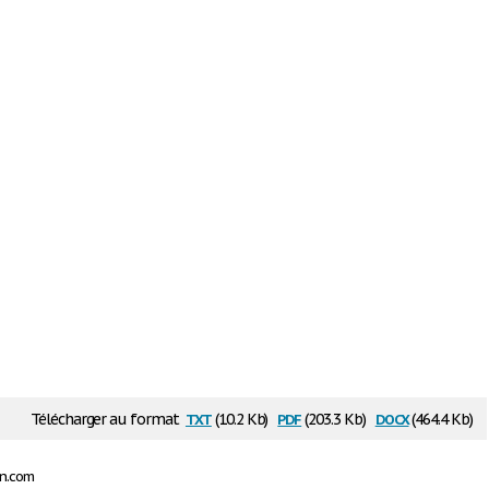
txt
pdf
docx
Télécharger au format
(10.2 Kb)
(203.3 Kb)
(464.4 Kb)
on.com