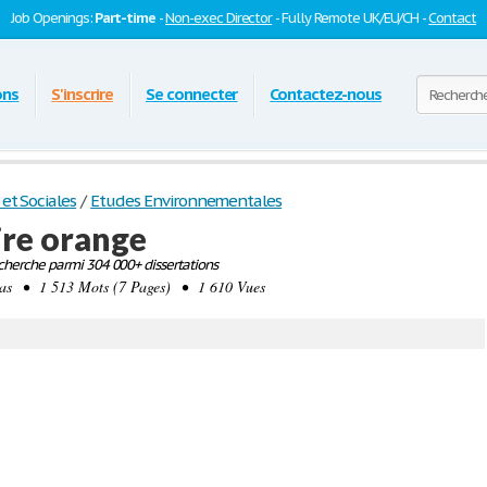
Job Openings:
Part-time
-
Non-exec Director
- Fully Remote UK/EU/CH -
Contact
ons
S'inscrire
Se connecter
Contactez-nous
et Sociales
/
Etudes Environnementales
re orange
herche parmi 304 000+ dissertations
as • 1 513 Mots (7 Pages) • 1 610 Vues