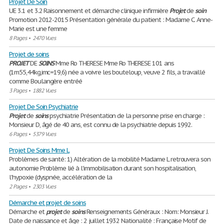
Projet De Soin
UE 3.1 et 3.2 Raisonnement et démarche clinique infirmière
Projet
de
soin
Promotion 2012-2015 Présentation générale du patient : Madame C. Anne-
Marie est une femme
8 Pages
•
2470 Vues
Projet de soins
PROJET
DE
SOINS
Mme Ro THERESE Mme Ro THERESE 101 ans
(1m55,44kg,imc=19,6) née a voivre les bouteloup, veuve 2 fils, a travaillé
comme Boulangère entréé
3 Pages
•
1882 Vues
Projet De Soin Psychiatrie
Projet
de
soins
psychiatrie Présentation de la personne prise en charge :
Monsieur D, âgé de 40 ans, est connu de la psychiatrie depuis 1992.
6 Pages
•
5379 Vues
Projet De Soins Mme L
Problèmes de santé: 1) Altération de la mobilité Madame L retrouvera son
autonomie Problème lié à l'immobilisation durant son hospitalisation,
l'hypoxie (dyspnée, accélération de la
2 Pages
•
2303 Vues
Démarche et projet de soins
Démarche et
projet
de
soins
Renseignements Généraux : Nom: Monsieur J.
Date de naissance et âge : 2 juillet 1932 Nationalité : Française Motif de