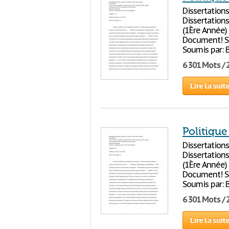
Dissertation
Dissertation
(1Ère Année)
Document! S'i
Soumis par: 
6 301 Mots / 
Lire la suit
Politique
Dissertation
Dissertation
(1Ère Année)
Document! S'i
Soumis par: 
6 301 Mots / 
Lire la suit