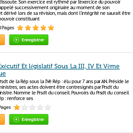
dissoute. Son exercice est rythmé par l’exercice du pouvoir
 appelé successivement originaire au moment de son
t dérivé lors de sa révision, mais dont l’intégrité ne saurait être
pouvoir constituant
8 Pages
e
Enregistrer
xécutif Et législatif Sous La III, IV Et Vème
ue
rsdt de la Rép sous la IVè Rép : élu pour 7 ans par AN. Préside le
inistres, ses actes doivent être contresignés par Prsdt du
nistre. Nomme le Prsdt du conseil. Pouvoirs du Prsdt du conseil
ép : renforce ses
 Pages
e
Enregistrer