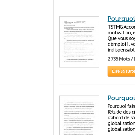
Pourquoi
TSTMG Accom
motivation, 
Que vous soy
d'emploi il v
indispensable
2 735 Mots / 
Lire la suit
Pourquoi 
Pourquoi fair
l’étude des d
d’abord de s
globalisation
globalisation