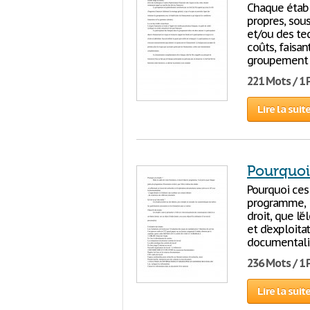
Chaque établ
propres, sous
et/ou des tec
coûts, faisa
groupement e
221 Mots / 1
Lire la suit
Pourquoi
Pourquoi ces 
programme, i
droit, que l’
et d’exploit
documentalis
236 Mots / 1
Lire la suit