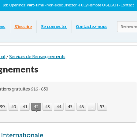
Job Openings:
Part-time
-
Non-exec Director
- Fully Remote UK/EU/CH -
Contact
ons
S'inscrire
Se connecter
Contactez-nous
nal
/
Services de Renseignements
ignements
ations gratuites 616 - 630
39
40
41
42
43
44
45
46
...
53
 Internationale