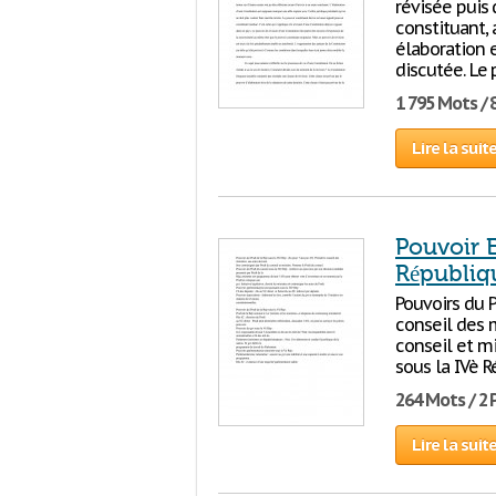
révisée puis 
constituant,
élaboration e
discutée. Le 
1 795 Mots / 
Lire la suit
Pouvoir E
Républiq
Pouvoirs du P
conseil des m
conseil et mi
sous la IVè R
264 Mots / 2
Lire la suit