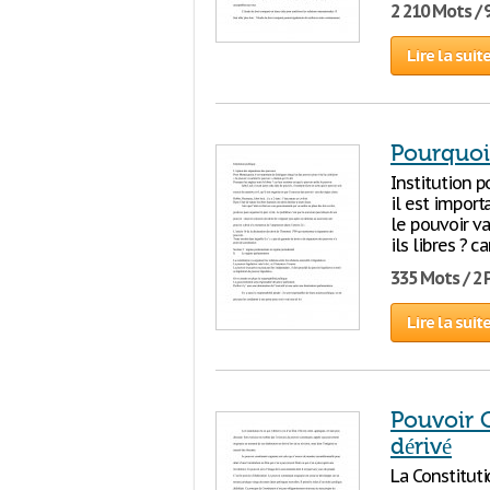
2 210 Mots / 
Lire la suit
Pourquoi 
Institution p
il est import
le pouvoir va
ils libres ? 
335 Mots / 2
Lire la suit
Pouvoir C
dérivé
La Constituti