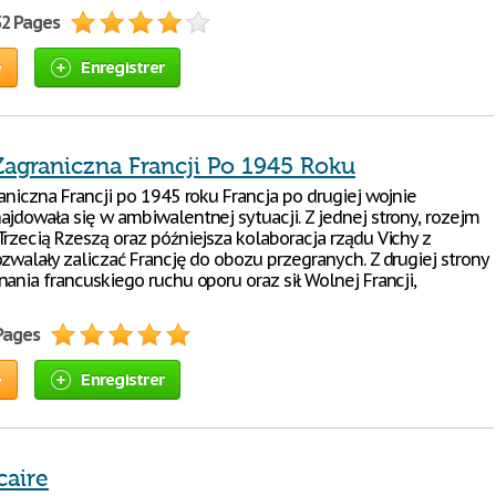
32 Pages
e
Enregistrer
Zagraniczna Francji Po 1945 Roku
aniczna Francji po 1945 roku Francja po drugiej wojnie
ajdowała się w ambiwalentnej sytuacji. Z jednej strony, rozejm
Trzecią Rzeszą oraz późniejsza kolaboracja rządu Vichy z
zwalały zaliczać Francję do obozu przegranych. Z drugiej strony
ania francuskiego ruchu oporu oraz sił Wolnej Francji,
 Pages
e
Enregistrer
caire