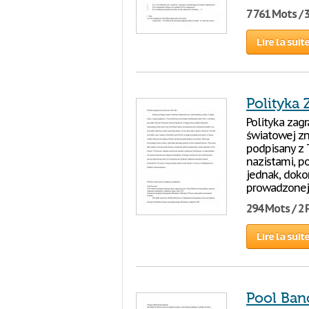
7 761 Mots / 
Lire la suit
Polityka 
Polityka zagr
światowej zn
podpisany z 
nazistami, po
jednak, dokon
prowadzonej
294 Mots / 2
Lire la suit
Pool Ban