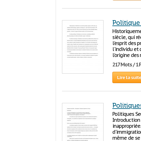
Politique
Historiqueme
siècle, qui r
l'esprit des 
l'individu et 
l'origine des 
217 Mots / 1
Lire la suit
Politique
Politiques Se
Introduction
inappropriée
d'immigration 
même de se p