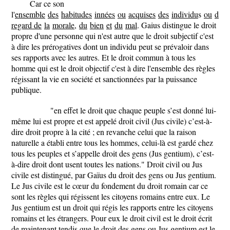
Car ce son
l'
ensemble
des
habitudes
innées
ou
acquises
des
individu
s
ou
d
'u
regard de
la
morale
,
du
bien
et
du
mal
. Gaius distingue le droit
propre d'une personne qui n'est autre que le droit subjectif c'est
à dire les prérogatives dont un individu peut se prévaloir dans
ses rapports avec les autres. Et le droit commun à tous les
homme qui est le droit objectif c'est à dire l'ensemble des règles
régissant la vie en société et sanctionnées par la puissance
publique.
"en effet le droit que chaque peuple s’est donné lui-
même lui est propre et est appelé droit civil (Jus civile) c’est-à-
dire droit propre à la cité ; en revanche celui que la raison
naturelle a établi entre tous les hommes, celui-là est gardé chez
tous les peuples et s’appelle droit des gens (Jus gentium), c’est-
à-dire droit dont usent toutes les nations."
Droit civil ou Jus
civile est distingué, par Gaïus du droit des gens ou Jus gentium.
Le Jus civile est le cœur du fondement du droit romain car ce
sont les règles qui régissent les citoyens romains entre eux. Le
Jus gentium est un droit qui régis les rapports entre les citoyens
romains et les étrangers. Pour eux le droit civil est le droit écrit
de maintenant tendis que le droit des gens ou Jus gentium est le