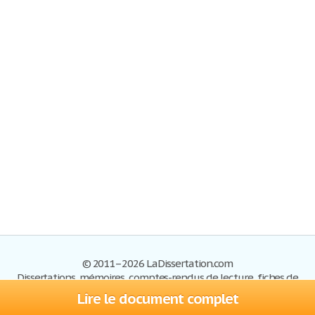
© 2011–2026 LaDissertation.com
Dissertations, mémoires, comptes-rendus de lecture, fiches de
lectures, exemples du BAC
Lire le document complet