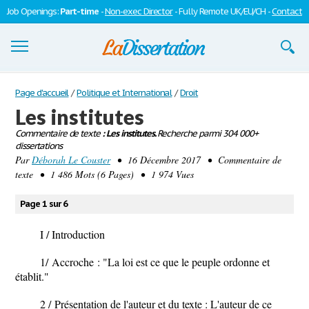
Job Openings:
Part-time
-
Non-exec Director
- Fully Remote UK/EU/CH -
Contact
Dissertations
Page d'accueil
/
Politique et International
/
Droit
Les institutes
S'inscrire
Commentaire de texte
: Les institutes.
Recherche parmi 304 000+
dissertations
Se connecter
Par
Déborah Le Couster
• 16 Décembre 2017 • Commentaire de
texte • 1 486 Mots (6 Pages) • 1 974 Vues
Contactez-nous
Page 1 sur 6
I / Introduction
1/
Accroche
: "La loi est ce que le peuple ordonne et
établit."
2 /
Présentation de l'auteur et du texte
: L'auteur de ce