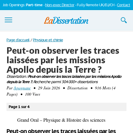
Job Openings:
Part-time
-
Non-exec Director
- Fully Remote UK/EU/CH -
Contact
Dissertations
Page d'accueil
/
Physique et chimie
Peut-on observer les traces
S'inscrire
laissées par les missions
Se connecter
Apollo depuis la Terre ?
Contactez-nous
Dissertation
: Peut-on observer les traces laissées par les missions Apollo
depuis la Terre ?.
Recherche parmi 304 000+ dissertations
Par
Apagnane
• 29 Juin 2026 • Dissertation • 916 Mots (4
Pages) • 100 Vues
Page 1 sur 4
Grand Oral – Physique & Histoire des sciences
Peut-on observer les traces laissées par les