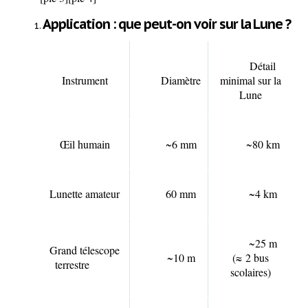
Application : que peut-on voir sur la Lune ?
Détail
Instrument
Diamètre
minimal sur la
Lune
Œil humain
~6 mm
~80 km
Lunette amateur
60 mm
~4 km
~25 m
Grand télescope
~10 m
(
≈
2 bus
terrestre
scolaires)