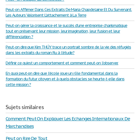
Peut-on Affirmer Dans Ces Extraits De Maria Chapdelaine Et Du Survenant,
Les Auteurs Valorisent L'attachement à La Terre
Peut-on gérer la croissance et le succès d’une entreprise charismatique
tout en préservant leur mission, leur imagination, leur fusion et leur
différenciation ?
Peut-on dire que Kim THÚY trace un portrait sombre de la vie des réfugiés
dans les extraits du roman Ru à l’étude?
Définir ce qu’est un comportement et comment peut-on l’observer.
En quoi peut-on dire que l’école joue un rôle fondamental dans la
formation du futur citoyen et à quels obstacles se heurte-t-elle dans
cette mission ?
Sujets similaires
Comment Peut On Expliquer Les Echanges Internationaux De
Marchandises
Peut on Rire De Tout