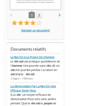
1
2
Signaler un document
Documents relatifs
Le Rire Est-il Le Propre De L'homme
Le
rire
est
une pratique quotidienne de
l'
homme
. Une journée sans
rire
, dit-on,
est
une journée perdue. La raison en
est
simple :
rire
est
2 Pages
•
7780 Vues
La dénonciation Par La Rire Est-elle
Efficace Selon Vous
I) Le
rire
: un moyen efficace de
dénonciation Peut etre sans arrière
pensée. "Que le
rire
est
le
propre
de