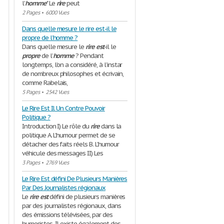
l'
homme
" Le
rire
peut
2 Pages
•
6000 Vues
Dans quelle mesure le rire est-il le
propre de l’homme ?
Dans quelle mesure le
rire
est
-il le
propre
de l’
homme
? Pendant
longtemps, l’on a considéré, à l’instar
de nombreux philosophes et écrivain,
comme Rabelais,
5 Pages
•
2542 Vues
Le Rire Est Il Un Contre Pouvoir
Politique ?
Introduction I) Le rôle du
rire
dans la
politique A. L'humour permet de se
détacher des faits réels B. L'humour
véhicule des messages II) Les
3 Pages
•
2769 Vues
Le Rire Est défini De Plusieurs Manières
Par Des Journalistes régionaux
Le
rire
est
défini de plusieurs manières
par des journalistes régionaux, dans
des émissions télévisées, par des
humoristes. Il existe également des