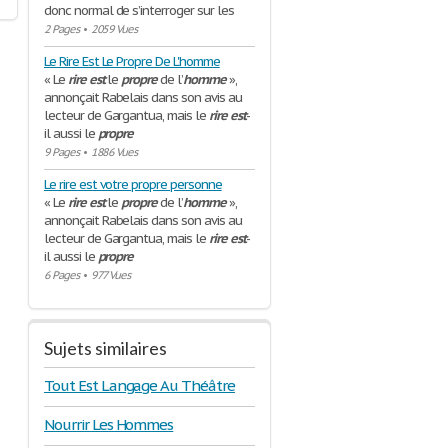
donc normal de s’interroger sur les
2 Pages
•
2059 Vues
Le Rire Est Le Propre De L'homme
« Le
rire
est
le
propre
de l’
homme
»,
annonçait Rabelais dans son avis au
lecteur de Gargantua, mais le
rire
est
-
il aussi le
propre
9 Pages
•
1886 Vues
Le rire est votre propre personne
« Le
rire
est
le
propre
de l’
homme
»,
annonçait Rabelais dans son avis au
lecteur de Gargantua, mais le
rire
est
-
il aussi le
propre
6 Pages
•
977 Vues
Sujets similaires
Tout Est Langage Au Théâtre
Nourrir Les Hommes