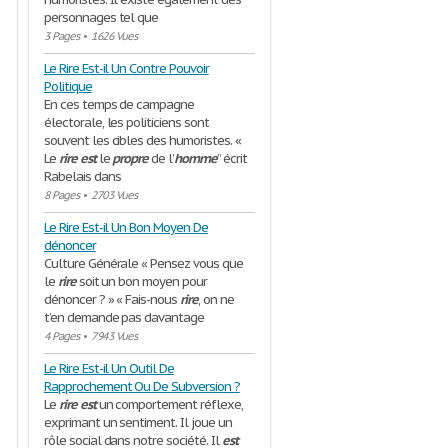
personnages tel que
3 Pages
•
1626 Vues
Le Rire Est-il Un Contre Pouvoir
Politique
En ces temps de campagne
électorale, les politiciens sont
souvent les cibles des humoristes. «
Le
rire
est
le
propre
de l’
homme
’’ écrit
Rabelais dans
8 Pages
•
2703 Vues
Le Rire Est-il Un Bon Moyen De
dénoncer
Culture Générale « Pensez vous que
le
rire
soit un bon moyen pour
dénoncer ? » « Fais-nous
rire
, on ne
t’en demande pas davantage
4 Pages
•
7943 Vues
Le Rire Est-il Un Outil De
Rapprochement Ou De Subversion ?
Le
rire
est
un comportement réflexe,
exprimant un sentiment. Il joue un
rôle social dans notre société. Il
est