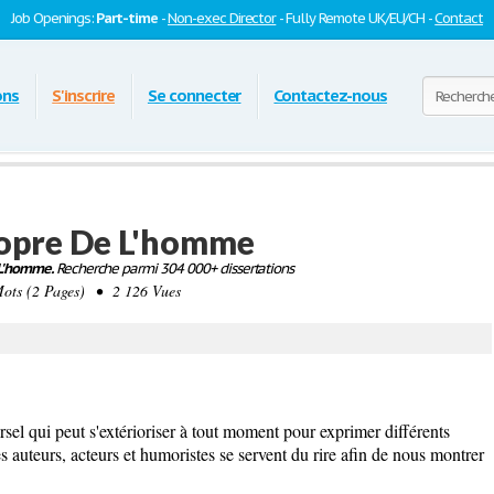
Job Openings:
Part-time
-
Non-exec Director
- Fully Remote UK/EU/CH -
Contact
ons
S'inscrire
Se connecter
Contactez-nous
Propre De L'homme
e L'homme.
Recherche parmi 304 000+ dissertations
ts (2 Pages) • 2 126 Vues
sel qui peut s'extérioriser à tout moment pour exprimer différents
es auteurs, acteurs et humoristes se servent du rire afin de nous montrer