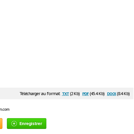
txt
pdf
docx
Télécharger au format
(2 Kb)
(45.4 Kb)
(8.4 Kb)
on.com
Enregistrer