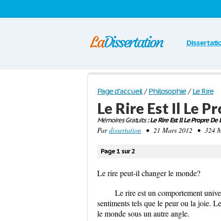
Dissertati
Page d'accueil
/
Philosophie
/
Le Rire
Le Rire Est Il Le 
Mémoires Gratuits
: Le Rire Est Il Le Propre D
Par
dissertation
• 21 Mars 2012 • 324 Mo
Page 1 sur 2
Le rire peut-il changer le monde?
Le rire est un comportement univer
sentiments tels que le peur ou la joie. L
le monde sous un autre angle.