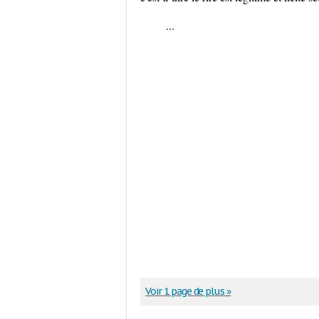
...
Voir 1 page de plus »