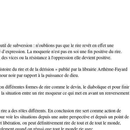
outil de subversion : n’oublions pas que le rire revêt en effet une
té d’expression. La moquerie n'est pas en soi une fin positive du rire.
 des vices ou la résistance à l'oppression elle devient positive.
toire du rire et de la dérision » publié par la librairie Arthème-Fayard
our noir par rapport à la puissance de dieu.
tion différentes formes de rire comme le devin, le diabolique et pour finir
 la situation entre un rire moqueur ce qui met en avant un renversement
rire a des rôles différents. En conclusion rire sert comme action de
pour voir les situations depuis une autre perspective et depuis un point de
t libération, on peut définitivement rire de tout et de tout le monde,
e seulement quand on réussi que tout le monde rie avec.