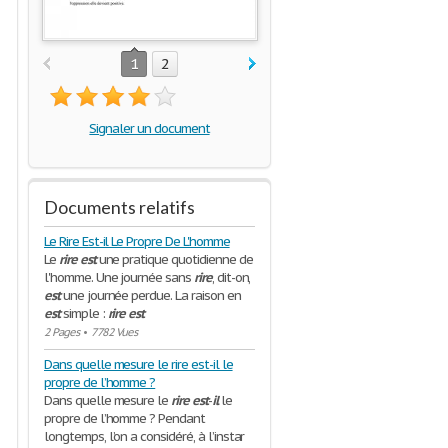
1
2
Signaler un document
Documents relatifs
Le Rire Est-il Le Propre De L'homme
Le
rire
est
une pratique quotidienne de
l'homme. Une journée sans
rire
, dit-on,
est
une journée perdue. La raison en
est
simple :
rire
est
2 Pages
•
7782 Vues
Dans quelle mesure le rire est-il le
propre de l’homme ?
Dans quelle mesure le
rire
est
-
il
le
propre de l’homme ? Pendant
longtemps, l’on a considéré, à l’instar