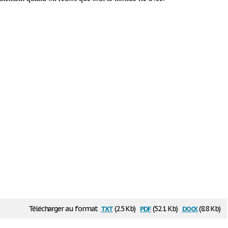
txt
pdf
docx
Télécharger au format
(2.5 Kb)
(52.1 Kb)
(8.8 Kb)