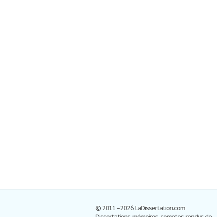
© 2011–2026 LaDissertation.com
Dissertations, mémoires, comptes-rendus de