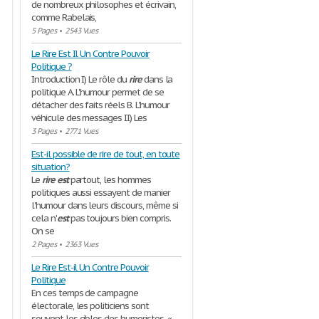
de nombreux philosophes et écrivain,
comme Rabelais,
5 Pages
•
2543 Vues
Le Rire Est Il Un Contre Pouvoir
Politique ?
Introduction I) Le rôle du
rire
dans la
politique A. L'humour permet de se
détacher des faits réels B. L'humour
véhicule des messages II) Les
3 Pages
•
2771 Vues
Est-il possible de rire de tout, en toute
situation?
Le
rire
est
partout, les hommes
politiques aussi essayent de manier
l'humour dans leurs discours, même si
cela n'
est
pas toujours bien compris.
On se
2 Pages
•
2363 Vues
Le Rire Est-il Un Contre Pouvoir
Politique
En ces temps de campagne
électorale, les politiciens sont
souvent les cibles des humoristes. «