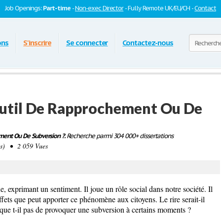
Job Openings:
Part-time
-
Non-exec Director
- Fully Remote UK/EU/CH -
Contact
ons
S'inscrire
Se connecter
Contactez-nous
 Outil De Rapprochement Ou De
ement Ou De Subversion ?.
Recherche parmi 304 000+ dissertations
s) • 2 059 Vues
, exprimant un sentiment. Il joue un rôle social dans notre société. Il
ffets que peut apporter ce phénomène aux citoyens. Le rire serait-il
que t-il pas de provoquer une subversion à certains moments ?