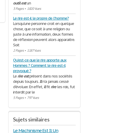
outil
est
un
3 Pages
•
1820 Vues
Le rire est-il le propre de l'homme?
Lorsqu'une personne croit en quelque
chose, que ce soit à une religion ou
juste à une information, deux formes
de réflexion peuvent alors apparaitre.
Soit
2 Pages
•
1187 Vues
Qu’est-ce que le rire apporte aux
Hommes ? Comment le rire est-il
provoqué ?
Le
rire
est
présent dans nos sociétés
depuis toujours.
Il
n’a jamais cessé
d’évoluer. En effet,
il
fit
rire
les rois, fut
interdit par le
5 Pages
•
797 Vues
Sujets similaires
Le Machinisme Est Il Un