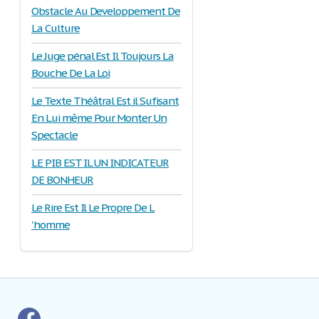
Obstacle Au Developpement De
La Culture
Le Juge pénal Est Il Toujours La
Bouche De La Loi
Le Texte Théâtral Est il Sufisant
En Lui même Pour Monter Un
Spectacle
LE PIB EST IL UN INDICATEUR
DE BONHEUR
Le Rire Est Il Le Propre De L
'homme