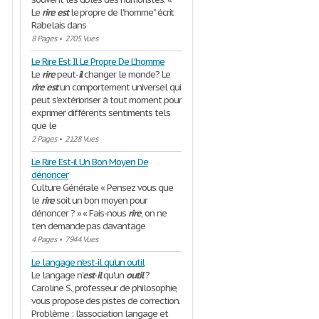
Le
rire
est
le propre de l’homme’’ écrit
Rabelais dans
8 Pages
•
2705 Vues
Le Rire Est Il Le Propre De L'homme
Le
rire
peut-
il
changer le monde? Le
rire
est
un comportement universel qui
peut s'extérioriser à tout moment pour
exprimer différents sentiments tels
que le
2 Pages
•
2128 Vues
Le Rire Est-il Un Bon Moyen De
dénoncer
Culture Générale « Pensez vous que
le
rire
soit un bon moyen pour
dénoncer ? » « Fais-nous
rire
, on ne
t’en demande pas davantage
4 Pages
•
7944 Vues
Le langage n'est-il qu'un outil
Le langage n'
est
-
il
qu'un
outil
?
Caroline S., professeur de philosophie,
vous propose des pistes de correction.
Problème : l'association langage et