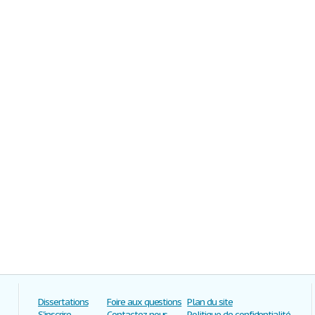
Dissertations
Foire aux questions
Plan du site
S'inscrire
Contactez-nous
Politique de confidentialité