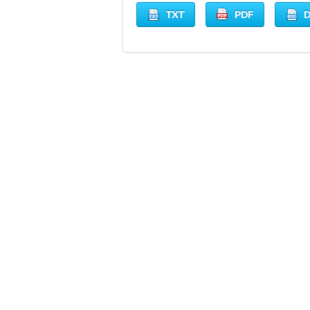
TXT
PDF
D