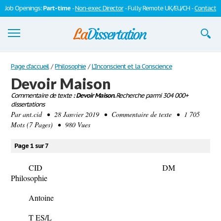
Job Openings:
Part-time
-
Non-exec Director
- Fully Remote UK/EU/CH -
Contact
Dissertations
Page d'accueil
/
Philosophie
/
L'Inconscient et la Conscience
Devoir Maison
S'inscrire
Commentaire de texte
: Devoir Maison.
Recherche parmi 304 000+
dissertations
Se connecter
Par
ant.cid
• 28 Janvier 2019 • Commentaire de texte • 1 705
Mots (7 Pages) • 980 Vues
Contactez-nous
Page 1 sur 7
CID DM
Philosophie
Antoine
T ES/L