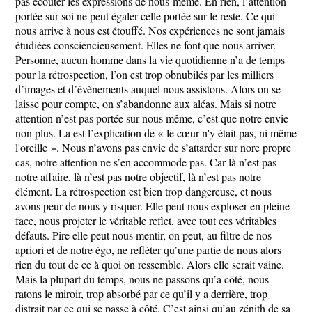
pas écouter les expressions de nous-même. En rien, l’attention
portée sur soi ne peut égaler celle portée sur le reste. Ce qui
nous arrive à nous est étouffé. Nos expériences ne sont jamais
étudiées consciencieusement. Elles ne font que nous arriver.
Personne, aucun homme dans la vie quotidienne n’a de temps
pour la rétrospection, l’on est trop obnubilés par les milliers
d’images et d’évènements auquel nous assistons. Alors on se
laisse pour compte, on s’abandonne aux aléas. Mais si notre
attention n’est pas portée sur nous même, c’est que notre envie
non plus. La est l’explication de « le cœur n'y était pas, ni même
l'oreille ». Nous n’avons pas envie de s’attarder sur nore propre
cas, notre attention ne s’en accommode pas. Car là n’est pas
notre affaire, là n’est pas notre objectif, là n’est pas notre
élément. La rétrospection est bien trop dangereuse, et nous
avons peur de nous y risquer. Elle peut nous exploser en pleine
face, nous projeter le véritable reflet, avec tout ces véritables
défauts. Pire elle peut nous mentir, on peut, au filtre de nos
apriori et de notre égo, ne refléter qu’une partie de nous alors
rien du tout de ce à quoi on ressemble. Alors elle serait vaine.
Mais la plupart du temps, nous ne passons qu’a côté, nous
ratons le miroir, trop absorbé par ce qu’il y a derrière, trop
distrait par ce qui se passe à côté. C’est ainsi qu’au zénith de sa