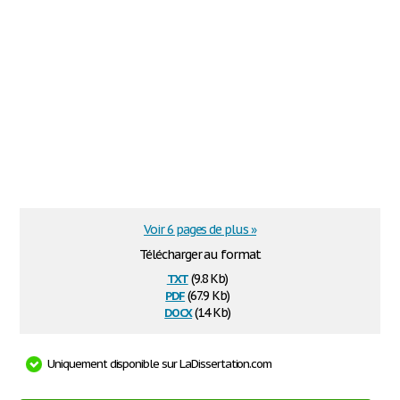
Voir 6 pages de plus »
Télécharger au format
txt
(9.8 Kb)
pdf
(67.9 Kb)
docx
(14 Kb)
Uniquement disponible sur LaDissertation.com