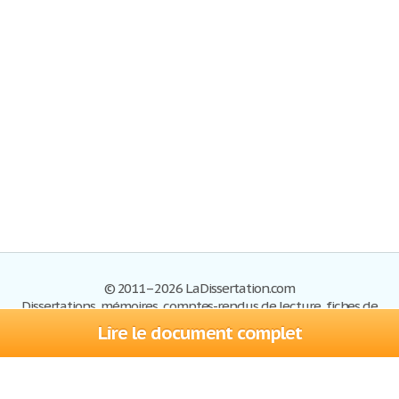
© 2011–2026 LaDissertation.com
Dissertations, mémoires, comptes-rendus de lecture, fiches de
lectures, exemples du BAC
Lire le document complet
Dissertations