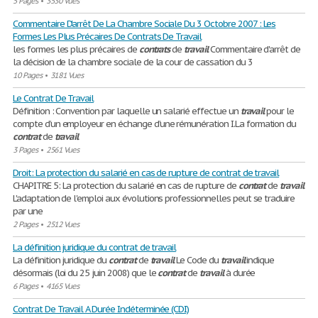
5 Pages
•
3530 Vues
Commentaire D'arrêt De La Chambre Sociale Du 3 Octobre 2007 : Les
Formes Les Plus Précaires De Contrats De Travail
les formes les plus précaires de
contrats
de
travail
Commentaire d'arrêt de
la décision de la chambre sociale de la cour de cassation du 3
10 Pages
•
3181 Vues
Le Contrat De Travail
Définition : Convention par laquelle un salarié effectue un
travail
pour le
compte d’un employeur en échange d’une rémunération I.La formation du
contrat
de
travail
3 Pages
•
2561 Vues
Droit: La protection du salarié en cas de rupture de contrat de travail
CHAPITRE 5: La protection du salarié en cas de rupture de
contrat
de
travail
L'adaptation de l'emploi aux évolutions professionnelles peut se traduire
par une
2 Pages
•
2512 Vues
La définition juridique du contrat de travail
La définition juridique du
contrat
de
travail
Le Code du
travail
indique
désormais (loi du 25 juin 2008) que le
contrat
de
travail
à durée
6 Pages
•
4165 Vues
Contrat De Travail A Durée Indéterminée (CDI)