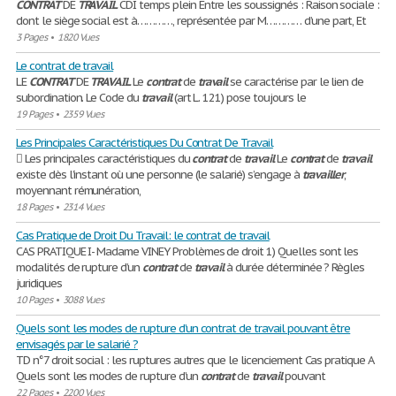
CONTRAT
DE
TRAVAIL
CDI temps plein Entre les soussignés : Raison sociale :
dont le siège social est à…………, représentée par M………… d’une part, Et
3 Pages
•
1820 Vues
Le contrat de travail
LE
CONTRAT
DE
TRAVAIL
Le
contrat
de
travail
se caractérise par le lien de
subordination. Le Code du
travail
(art L. 121) pose toujours le
19 Pages
•
2359 Vues
Les Principales Caractéristiques Du Contrat De Travail
 Les principales caractéristiques du
contrat
de
travail
Le
contrat
de
travail
existe dès l’instant où une personne (le salarié) s’engage à
travailler
,
moyennant rémunération,
18 Pages
•
2314 Vues
Cas Pratique de Droit Du Travail: le contrat de travail
CAS PRATIQUE I- Madame VINEY Problèmes de droit 1) Quelles sont les
modalités de rupture d’un
contrat
de
travail
à durée déterminée ? Règles
juridiques
10 Pages
•
3088 Vues
Quels sont les modes de rupture d’un contrat de travail pouvant être
envisagés par le salarié ?
TD n°7 droit social : les ruptures autres que le licenciement Cas pratique A
Quels sont les modes de rupture d’un
contrat
de
travail
pouvant
22 Pages
•
2200 Vues