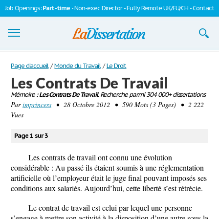
Job Openings:
Part-time
-
Non-exec Director
- Fully Remote UK/EU/CH -
Contact
Dissertations
Page d'accueil
/
Monde du Travail
/
Le Droit
Les Contrats De Travail
S'inscrire
Mémoire
: Les Contrats De Travail.
Recherche parmi 304 000+ dissertations
Par
Se connecter
imprincess
• 28 Octobre 2012 • 590 Mots (3 Pages) • 2 222
Vues
Contactez-nous
Page 1 sur 3
Les contrats de travail ont connu une évolution
considérable : Au passé ils étaient soumis à une réglementation
artificielle où l’employeur était le juge final pouvant imposés ses
conditions aux salariés. Aujourd’hui, cette liberté s’est rétrécie.
Le contrat de travail est celui par lequel une personne
s’engage à mettre son activité à la disposition d’une autre sous la