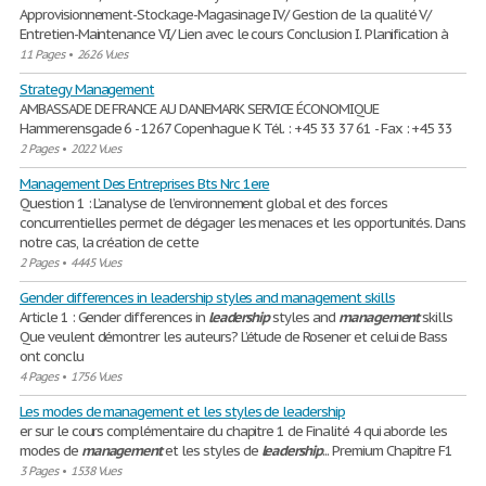
Approvisionnement-Stockage-Magasinage IV/ Gestion de la qualité V/
Entretien-Maintenance VI/ Lien avec le cours Conclusion I. Planification à
11 Pages
•
2626 Vues
Strategy Management
AMBASSADE DE FRANCE AU DANEMARK SERVICE ÉCONOMIQUE
Hammerensgade 6 - 1267 Copenhague K Tél. : +45 33 37 61 - Fax : +45 33
2 Pages
•
2022 Vues
Management Des Entreprises Bts Nrc 1ere
Question 1 : L’analyse de l’environnement global et des forces
concurrentielles permet de dégager les menaces et les opportunités. Dans
notre cas, la création de cette
2 Pages
•
4445 Vues
Gender differences in leadership styles and management skills
Article 1 : Gender differences in
leadership
styles and
management
skills
Que veulent démontrer les auteurs? L’étude de Rosener et celui de Bass
ont conclu
4 Pages
•
1756 Vues
Les modes de management et les styles de leadership
er sur le cours complémentaire du chapitre 1 de Finalité 4 qui aborde les
modes de
management
et les styles de
leadership
... Premium Chapitre F1
3 Pages
•
1538 Vues