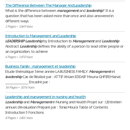
The Difference Between The Manager And Leadership
What is the difference between
management
and
leadership
? It is a
question that has been asked more than once and also answered in
different ways.
2 Pages
•
1669 Vues
Introduction to Management and Leadership
LEADERSHIP
Leadership
by Introduction to
Management
and
Leadership
Abstract
Leadership
defines the ability of a person to lead other people or
an organization, to achieve
6 Pages
•
1470 Vues
Business family : management et leadership
Etude thématique 3ème année LA BUSINESS FAMILY:
Management
et
leadership
Cas de Réalisé par : ATTIF Ahlam EDDAIF Mouna GHFIRI Manal
________________ Encadré par :
36 Pages
•
1076 Vues
Leadership and management in nursing and health
Leadership
and
Management
in Nursing and Health Projet sur : L’Entretien
annuel d’évaluation Préparé par : Tonia Moura Table of Contents
Introduction 3 Fonctions
8 Pages
•
1401 Vues