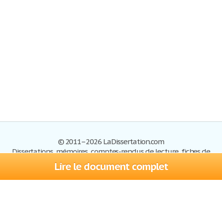
© 2011–2026 LaDissertation.com
Dissertations, mémoires, comptes-rendus de lecture, fiches de
lectures, exemples du BAC
Lire le document complet
Dissertations
S'inscrire