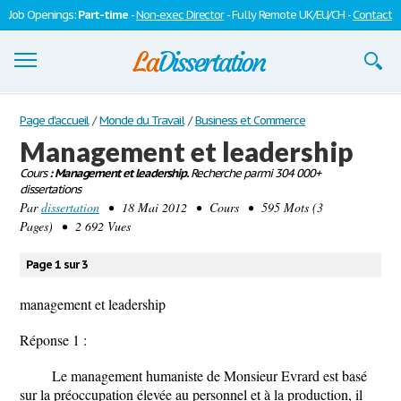
Job Openings:
Part-time
-
Non-exec Director
- Fully Remote UK/EU/CH -
Contact
Dissertations
Page d'accueil
/
Monde du Travail
/
Business et Commerce
Management et leadership
S'inscrire
Cours
: Management et leadership.
Recherche parmi 304 000+
dissertations
Se connecter
Par
dissertation
• 18 Mai 2012 • Cours • 595 Mots (3
Pages) • 2 692 Vues
Contactez-nous
Page 1 sur 3
management et leadership
Réponse 1 :
Le management humaniste de Monsieur Evrard est basé
sur la préoccupation élevée au personnel et à la production, il