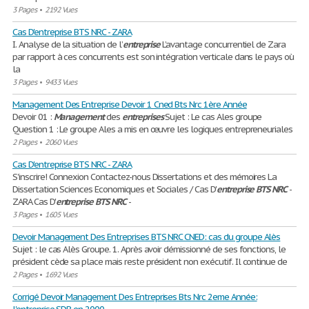
3 Pages
•
2192 Vues
Cas D'entreprise BTS NRC - ZARA
I. Analyse de la situation de l’
entreprise
L’avantage concurrentiel de Zara
par rapport à ces concurrents est son intégration verticale dans le pays où
la
3 Pages
•
9433 Vues
Management Des Entreprise Devoir 1 Cned Bts Nrc 1ère Année
Devoir 01 :
Management
des
entreprises
Sujet : Le cas Ales groupe
Question 1 : Le groupe Ales a mis en œuvre les logiques entrepreneuriales
2 Pages
•
2060 Vues
Cas D'entreprise BTS NRC - ZARA
S'inscrire! Connexion Contactez-nous Dissertations et des mémoires La
Dissertation Sciences Economiques et Sociales / Cas D'
entreprise
BTS
NRC
-
ZARA Cas D'
entreprise
BTS
NRC
-
3 Pages
•
1605 Vues
Devoir Management Des Entreprises BTS NRC CNED: cas du groupe Alès
Sujet : le cas Alès Groupe. 1. Après avoir démissionné de ses fonctions, le
président cède sa place mais reste président non exécutif. Il continue de
2 Pages
•
1692 Vues
Corrigé Devoir Management Des Entreprises Bts Nrc 2eme Année: