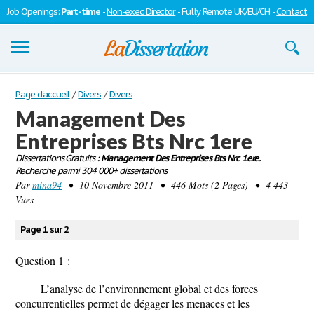
Job Openings:
Part-time
-
Non-exec Director
- Fully Remote UK/EU/CH -
Contact
Dissertations
Page d'accueil
/
Divers
/
Divers
Management Des
S'inscrire
Entreprises Bts Nrc 1ere
Se connecter
Dissertations Gratuits
: Management Des Entreprises Bts Nrc 1ere.
Recherche parmi 304 000+ dissertations
Contactez-nous
Par
mina94
• 10 Novembre 2011 • 446 Mots (2 Pages) • 4 443
Vues
Page 1 sur 2
Question 1 :
L’analyse de l’environnement global et des forces
concurrentielles permet de dégager les menaces et les