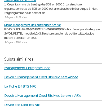
l'entreprise SDB en 2000
1. Organigramme de l’
entreprise
SDB en 2000 2. La structure
organisationnelle de SDB en 2000 est une structure hiérarchique. 3. Non,
l’organigramme nous permet de
2 Pages
•
2158 Vues
Meme management des entreprises bts nrc
REVISION DE
MANAGEMENT
DES
ENTREPRISES
Outils d’analyse stratégique :
SWOT, PESTEL, modèle LCAG Structure simple : de petite taille, équipe
motivé et réactif, un seul
3 Pages
•
1865 Vues
Sujets similaires
Management Entreprise Cned
Devoir 1 Management Cned Bts Muc 1ere Année
La Fiche E 4 BTS NRC
Devoir 1 Management Cned Bts Muc 1ere AnnÃ©e
Devoir Eco Droit Bts Nrc