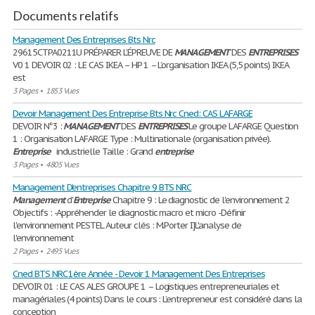
Documents relatifs
Management Des Entreprises Bts Nrc
29615CTPA0211U PRÉPARER L’ÉPREUVE DE
MANAGEMENT
DES
ENTREPRISES
V0 1 DEVOIR 02 : LE CAS IKEA – HP 1 – L’organisation IKEA (5,5 points) IKEA
est
3 Pages
•
1853 Vues
Devoir Management Des Entreprise Bts Nrc Cned: CAS LAFARGE
DEVOIR N°3 :
MANAGEMENT
DES
ENTREPRISES
Le groupe LAFARGE Question
1 : Organisation LAFARGE Type : Multinationale (organisation privée).
Entreprise
industrielle Taille : Grand
entreprise
3 Pages
•
4805 Vues
Management D'entreprises Chapitre 9 BTS NRC
Management
d'
Entreprise
Chapitre 9 : Le diagnostic de l'environnement 2
Objectifs : -Appréhender le diagnostic macro et micro -Définir
l'environnement PESTEL Auteur clés : M.Porter I]L'analyse de
l'environnement
2 Pages
•
2495 Vues
Cned BTS NRC 1ère Année - Devoir 1 Management Des Entreprises
DEVOIR 01 : LE CAS ALES GROUPE 1 – Logistiques entrepreneuriales et
managériales (4 points) Dans le cours : L’entrepreneur est considéré dans la
conception