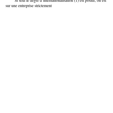
Si seul le degré d’internationalisation (1) est positif, on est
sur une entreprise strictement