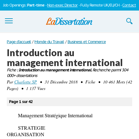
Job Openings:
Part-time
-
Non-exec Director
- Fully Remote UK/EU/CH -
Contact
Dissertations
Page d'accueil
/
Monde du Travail
/
Business et Commerce
Introduction au
S'inscrire
management international
Se connecter
Fiche
: Introduction au management international.
Recherche parmi 304
000+ dissertations
Contactez-nous
Par
Charlotte SP
• 31 Décembre 2018 • Fiche • 10 461 Mots (42
Pages) • 1 137 Vues
Page 1 sur 42
Management Stratégique International
STRATEGIE
ORGANISATION