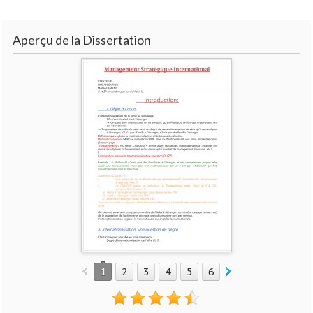
Aperçu de la Dissertation
1
2
3
4
5
6
7
8
9
10