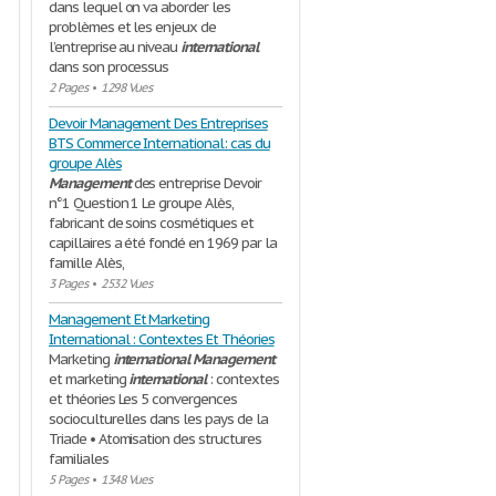
dans lequel on va aborder les
problèmes et les enjeux de
l’entreprise au niveau
international
dans son processus
2 Pages
•
1298 Vues
Devoir Management Des Entreprises
BTS Commerce International: cas du
groupe Alès
Management
des entreprise Devoir
n°1 Question 1 Le groupe Alès,
fabricant de soins cosmétiques et
capillaires a été fondé en 1969 par la
famille Alès,
3 Pages
•
2532 Vues
Management Et Marketing
International : Contextes Et Théories
Marketing
international
Management
et marketing
international
: contextes
et théories Les 5 convergences
socioculturelles dans les pays de la
Triade • Atomisation des structures
familiales
5 Pages
•
1348 Vues