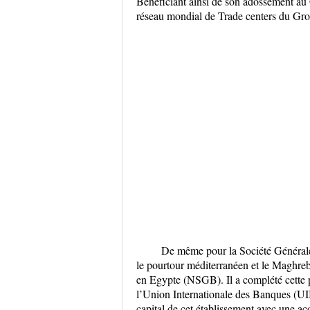
Bénéficiant ainsi de son adossement au 
réseau mondial de Trade centers du Grou
De même pour la Société Générale q
le pourtour méditerranéen et le Maghr
en Egypte (NSGB). Il a complété cette pr
l’Union Internationale des Banques (UI
capital de cet établissement avec une acq