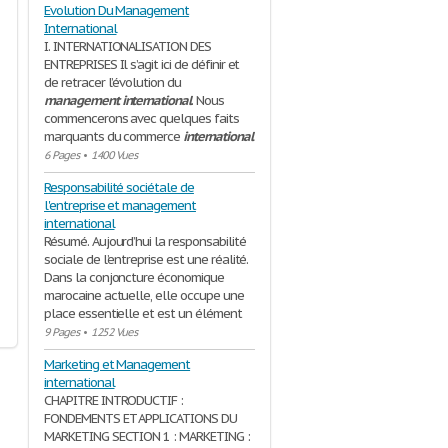
Evolution Du Management
International
I. INTERNATIONALISATION DES
ENTREPRISES Il s’agit ici de définir et
de retracer l’évolution du
management
international
. Nous
commencerons avec quelques faits
marquants du commerce
international
6 Pages
•
1400 Vues
Responsabilité sociétale de
l'entreprise et management
international
Résumé. Aujourd’hui la responsabilité
sociale de l’entreprise est une réalité.
Dans la conjoncture économique
marocaine actuelle, elle occupe une
place essentielle et est un élément
9 Pages
•
1252 Vues
Marketing et Management
international
CHAPITRE INTRODUCTIF :
FONDEMENTS ET APPLICATIONS DU
MARKETING SECTION 1 : MARKETING :