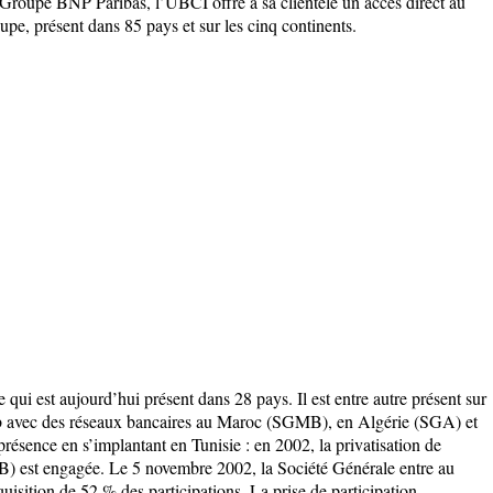
Groupe BNP Paribas, l’UBCI offre à sa clientèle un accès direct au
pe, présent dans 85 pays et sur les cinq continents.
ui est aujourd’hui présent dans 28 pays. Il est entre autre présent sur
eb avec des réseaux bancaires au Maroc (SGMB), en Algérie (SGA) et
ésence en s’implantant en Tunisie : en 2002, la privatisation de
B) est engagée. Le 5 novembre 2002, la Société Générale entre au
uisition de 52 % des participations. La prise de participation