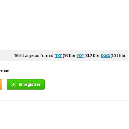
txt
pdf
docx
Télécharger au format
(5.9 Kb)
(81.2 Kb)
(10.1 Kb)
on.com
Enregistrer