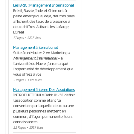
Les BRIC : Management International
Brésil, Russie, Inde et Chine ont à
peine émergé que, déjà, d'autres pays
affichent des taux de croissance à
deux chiffres. Attirant les Lafarge,
L'Oréal
7 Pages
•
1227 Vues
Management International
Suite à un Master 2 en Marketing «
Management
international
» à
l’université du Havre, j’ai remarqué
l’opportunité de développement que
vous offrez à vos
2 Pages
•
1395 Vues
Management Interne Des Assoiations
INTRODUCTION Le Dahir 01-58 définit
l'association comme étant "la
convention par laquelle deux ou une
plusieurs personnes mettent en
commun, d' façon permanente, leurs
connaissances
22 Pages
•
1059 Vues