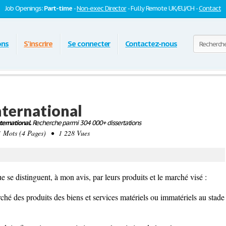
Job Openings:
Part-time
-
Non-exec Director
- Fully Remote UK/EU/CH -
Contact
ons
S'inscrire
Se connecter
Contactez-nous
ternational
ernational.
Recherche parmi 304 000+ dissertations
Mots (4 Pages) • 1 228 Vues
 se distinguent, à mon avis, par leurs produits et le marché visé :
rché des produits des biens et services matériels ou immatériels au stade